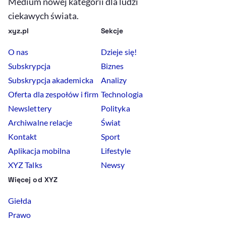
Medium nowej kategorii dla ludzi
ciekawych świata.
xyz.pl
Sekcje
O nas
Dzieje się!
Subskrypcja
Biznes
Subskrypcja akademicka
Analizy
Oferta dla zespołów i firm
Technologia
Newslettery
Polityka
Archiwalne relacje
Świat
Kontakt
Sport
Aplikacja mobilna
Lifestyle
XYZ Talks
Newsy
Więcej od XYZ
Giełda
Prawo