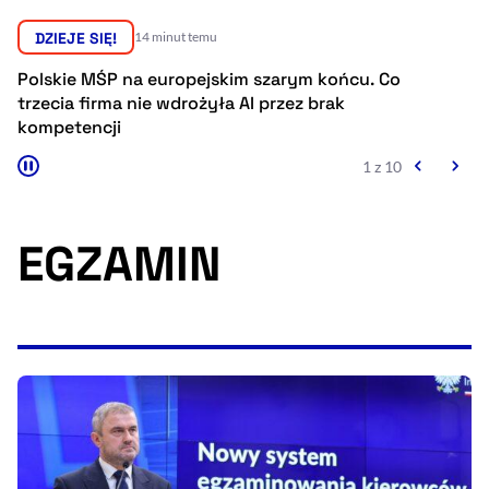
Resetuj opcje
DZIEJE SIĘ!
14 minut temu
Ułatwienia dostępności wspierają:
Polskie MŚP na europejskim szarym końcu. Co
Es
trzecia firma nie wdrożyła AI przez brak
w
kompetencji
1 z 10
EGZAMIN
, otwiera się w nowym 
Sprawdź, jak i dlaczego zwiększamy dostępność
, otwiera się w nowym oknie
Zgłoś problem
Deklaracja dostępności
, otwiera się w no