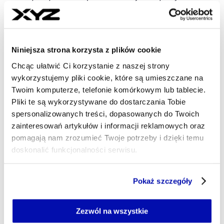
tym roku.
ANDRZEJ MĘŻYŃSKI
- AUTOR ARTYKUŁU - PROFIL
30.03.2026, 14:21
Niniejsza strona korzysta z plików cookie
Chcąc ułatwić Ci korzystanie z naszej strony
wykorzystujemy pliki cookie, które są umieszczane na
Twoim komputerze, telefonie komórkowym lub tablecie.
Pliki te są wykorzystywane do dostarczania Tobie
spersonalizowanych treści, dopasowanych do Twoich
zainteresowań artykułów i informacji reklamowych oraz
pomagają nam zrozumieć Twoje potrzeby i dzięki temu
doskonalić funkcjonalności serwisu.
Część z plików jest niezbędna do prawidłowego działania
Pokaż szczegóły
serwisu i jego funkcjonalności.
Jeżeli nie wyrażasz zgody na zapisywanie plików cookie,
możesz łatwo zarządzać swoimi uprawnieniami, np. we
Zezwól na wszystkie
własnej przeglądarce internetowej lub po wybraniu opcji