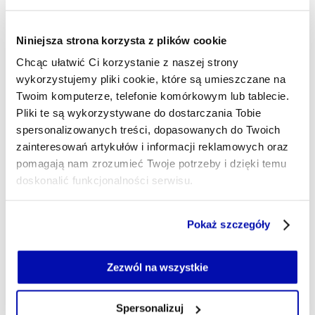
21.05.2026, 04:45
Niniejsza strona korzysta z plików cookie
Chcąc ułatwić Ci korzystanie z naszej strony
wykorzystujemy pliki cookie, które są umieszczane na
Twoim komputerze, telefonie komórkowym lub tablecie.
Pliki te są wykorzystywane do dostarczania Tobie
spersonalizowanych treści, dopasowanych do Twoich
zainteresowań artykułów i informacji reklamowych oraz
pomagają nam zrozumieć Twoje potrzeby i dzięki temu
doskonalić funkcjonalności serwisu.
Część z plików jest niezbędna do prawidłowego działania
Pokaż szczegóły
serwisu i jego funkcjonalności.
Jeżeli nie wyrażasz zgody na zapisywanie plików cookie,
możesz łatwo zarządzać swoimi uprawnieniami, np. we
Zezwól na wszystkie
własnej przeglądarce internetowej lub po wybraniu opcji
Zarządzaj cookie.
Spersonalizuj