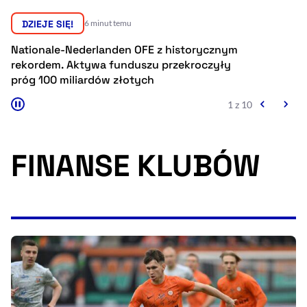
Resetuj opcje
DZIEJE SIĘ!
6 minut temu
Ułatwienia dostępności wspierają:
Nationale-Nederlanden OFE z historycznym
Eb
rekordem. Aktywa funduszu przekroczyły
hi
próg 100 miliardów złotych
1 z 10
FINANSE KLUBÓW
, otwiera się w nowym 
Sprawdź, jak i dlaczego zwiększamy dostępność
, otwiera się w nowym oknie
Zgłoś problem
Deklaracja dostępności
, otwiera się w no