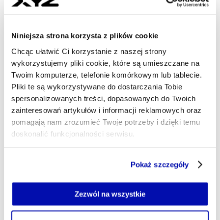
ŁUKASZ MAZIEWSKI
- AUTOR ARTYKUŁU - PROFIL
29.05.2026, 17:43
Niniejsza strona korzysta z plików cookie
Chcąc ułatwić Ci korzystanie z naszej strony
wykorzystujemy pliki cookie, które są umieszczane na
Twoim komputerze, telefonie komórkowym lub tablecie.
Pliki te są wykorzystywane do dostarczania Tobie
spersonalizowanych treści, dopasowanych do Twoich
zainteresowań artykułów i informacji reklamowych oraz
pomagają nam zrozumieć Twoje potrzeby i dzięki temu
doskonalić funkcjonalności serwisu.
Część z plików jest niezbędna do prawidłowego działania
Pokaż szczegóły
serwisu i jego funkcjonalności.
Jeżeli nie wyrażasz zgody na zapisywanie plików cookie,
możesz łatwo zarządzać swoimi uprawnieniami, np. we
Zezwól na wszystkie
własnej przeglądarce internetowej lub po wybraniu opcji
Zarządzaj cookie.