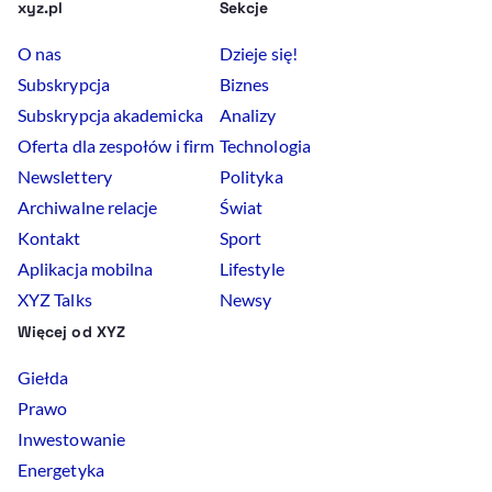
xyz.pl
Sekcje
O nas
Dzieje się!
Subskrypcja
Biznes
Subskrypcja akademicka
Analizy
Oferta dla zespołów i firm
Technologia
Newslettery
Polityka
Archiwalne relacje
Świat
Kontakt
Sport
Aplikacja mobilna
Lifestyle
XYZ Talks
Newsy
Więcej od XYZ
Giełda
Prawo
Inwestowanie
Energetyka