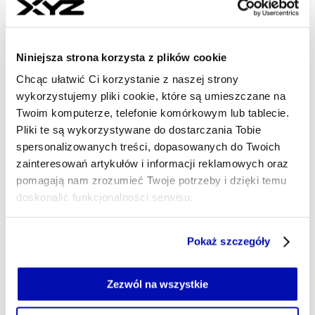
ANDRZEJ MĘŻYŃSKI
- AUTOR ARTYKUŁU - PROFIL
17.03.2026, 10:01
Niniejsza strona korzysta z plików cookie
Chcąc ułatwić Ci korzystanie z naszej strony
wykorzystujemy pliki cookie, które są umieszczane na
Twoim komputerze, telefonie komórkowym lub tablecie.
Pliki te są wykorzystywane do dostarczania Tobie
spersonalizowanych treści, dopasowanych do Twoich
zainteresowań artykułów i informacji reklamowych oraz
pomagają nam zrozumieć Twoje potrzeby i dzięki temu
doskonalić funkcjonalności serwisu.
Część z plików jest niezbędna do prawidłowego działania
Pokaż szczegóły
serwisu i jego funkcjonalności.
Jeżeli nie wyrażasz zgody na zapisywanie plików cookie,
możesz łatwo zarządzać swoimi uprawnieniami, np. we
Zezwól na wszystkie
własnej przeglądarce internetowej lub po wybraniu opcji