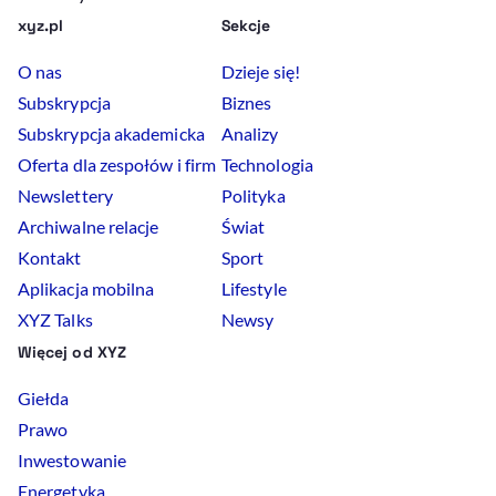
xyz.pl
Sekcje
O nas
Dzieje się!
Subskrypcja
Biznes
Subskrypcja akademicka
Analizy
Oferta dla zespołów i firm
Technologia
Newslettery
Polityka
Archiwalne relacje
Świat
Kontakt
Sport
Aplikacja mobilna
Lifestyle
XYZ Talks
Newsy
Więcej od XYZ
Giełda
Prawo
Inwestowanie
Energetyka