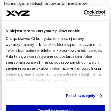
technologii, przedsiębiorców oraz inwestorów.
MATERIAŁ PARTNERA
- AUTOR ARTYKUŁU - PROFIL
02.04.2025, 04:10
Niniejsza strona korzysta z plików cookie
2 z 2
Chcąc ułatwić Ci korzystanie z naszej strony
wykorzystujemy pliki cookie, które są umieszczane na
Twoim komputerze, telefonie komórkowym lub tablecie.
Pliki te są wykorzystywane do dostarczania Tobie
spersonalizowanych treści, dopasowanych do Twoich
zainteresowań artykułów i informacji reklamowych oraz
pomagają nam zrozumieć Twoje potrzeby i dzięki temu
doskonalić funkcjonalności serwisu.
Część z plików jest niezbędna do prawidłowego działania
Pokaż szczegóły
serwisu i jego funkcjonalności.
Jeżeli nie wyrażasz zgody na zapisywanie plików cookie,
możesz łatwo zarządzać swoimi uprawnieniami, np. we
Zezwól na wszystkie