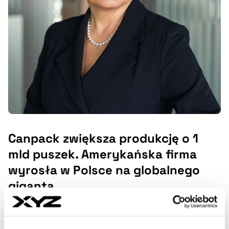
Canpack zwiększa produkcję o 1
mld puszek. Amerykańska firma
wyrosła w Polsce na globalnego
giganta
Założona w 1992 roku w Krakowie firma jest dziś drugim
w Europie i czwartym na świecie producentem puszek do
napojów. W Bydgoszczy i Brzesku wytwarza ich rocznie