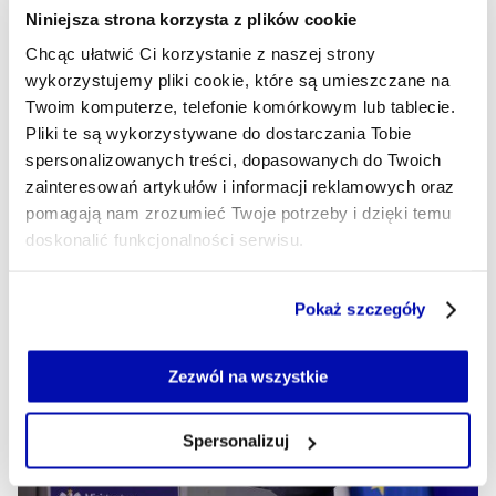
Niniejsza strona korzysta z plików cookie
kilka miliardów. System kaucyjny firmy nie odstrasza,
bardziej martwi się o wymogi dotyczące ponownego
Chcąc ułatwić Ci korzystanie z naszej strony
użycia opakowania oraz o to, że musi importować
wykorzystujemy pliki cookie, które są umieszczane na
aluminium, bo w Polsce nikt nie wytwarza go w
Twoim komputerze, telefonie komórkowym lub tablecie.
odpowiedniej jakości.
Pliki te są wykorzystywane do dostarczania Tobie
spersonalizowanych treści, dopasowanych do Twoich
MAŁGORZATA GRZEGORCZYK
- AUTOR ARTYKUŁU - PROFIL
zainteresowań artykułów i informacji reklamowych oraz
11.08.2025, 04:46
pomagają nam zrozumieć Twoje potrzeby i dzięki temu
doskonalić funkcjonalności serwisu.
Część z plików jest niezbędna do prawidłowego działania
Pokaż szczegóły
serwisu i jego funkcjonalności.
Jeżeli nie wyrażasz zgody na zapisywanie plików cookie,
możesz łatwo zarządzać swoimi uprawnieniami, np. we
Zezwól na wszystkie
własnej przeglądarce internetowej lub po wybraniu opcji
Zarządzaj cookie.
Spersonalizuj
Szczegółowe informacje na ten temat znajdziesz w