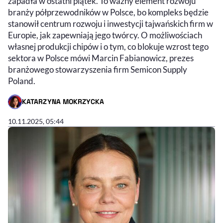
zapadła w ostatni piątek. To ważny element rozwoju
branży półprzewodników w Polsce, bo kompleks będzie
stanowił centrum rozwoju i inwestycji tajwańskich firm w
Europie, jak zapewniają jego twórcy. O możliwościach
własnej produkcji chipów i o tym, co blokuje wzrost tego
sektora w Polsce mówi Marcin Fabianowicz, prezes
branżowego stowarzyszenia firm Semicon Supply
Poland.
KATARZYNA MOKRZYCKA
- AUTOR ARTYKUŁU - PROFIL
10.11.2025, 05:44