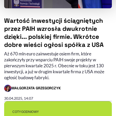
naszej
Polityce Prywatności
.
Wartość inwestycji ściągniętych
przez PAIH wzrosła dwukrotnie
dzięki... polskiej firmie. Wkrótce
dobre wieści ogłosi spółka z USA
Aż 670 mln euro zainwestuje osiem firm, które
zakończyły przy wsparciu PAIH swoje projekty w
pierwszym kwartale 2025 r. Obecnie w toku jest 130
inwestycji, a już w drugim kwartale firma z USA może
ogłosić budowę fabryki.
MAŁGORZATA GRZEGORCZYK
- AUTOR ARTYKUŁU - PROFIL
30.04.2025, 14:07