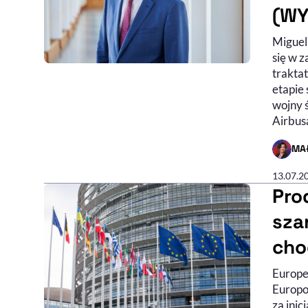
(WY
Miguel
się w 
trakta
etapie 
wojny 
Airbus
MA
- AUTO
13.07.2
Pro
sza
cho
Europe
Europo
za ini