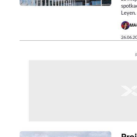
spotkać
Leyen.
MA
- AUTO
26.06.2
Pro