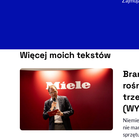
Zajmują
Więcej moich tekstów
Bra
roś
trz
(WY
Niemiec
nie ma
sprzęt