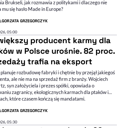
ia Brukseli, jak rozmawia z politykami i dlaczego nie
 mu się hasło Made in Europe?
ŁGORZATA GRZEGORCZYK
R ARTYKUŁU - PROFIL
026, 05:00
większy producent karmy dla
ków w Polsce urośnie. 82 proc.
zedaży trafia na eksport
planuje rozbudowę fabryki i chętnie by przejął jakiegoś
nta, ale nie ma na sprzedaż firm z branży. Wojciech
z, syn założyciela i prezes spółki, opowiada o
aniu zagranicy, ekologicznych karmach dla ptaków i...
lach, które czasem kończą się mandatami.
ŁGORZATA GRZEGORCZYK
R ARTYKUŁU - PROFIL
026, 05:30