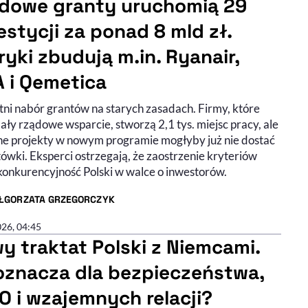
dowe granty uruchomią 29
estycji za ponad 8 mld zł.
ryki zbudują m.in. Ryanair,
A i Qemetica
tni nabór grantów na starych zasadach. Firmy, które
ły rządowe wsparcie, stworzą 2,1 tys. miejsc pracy, ale
e projekty w nowym programie mogłyby już nie dostać
tówki. Eksperci ostrzegają, że zaostrzenie kryteriów
 konkurencyjność Polski w walce o inwestorów.
ŁGORZATA GRZEGORCZYK
R ARTYKUŁU - PROFIL
026, 04:45
y traktat Polski z Niemcami.
oznacza dla bezpieczeństwa,
O i wzajemnych relacji?