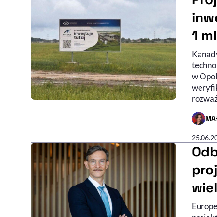
inw
1 m
Kanadyj
techno
w Opolu
weryfik
rozważ
MA
- AUTO
25.06.2
Odb
pro
wie
Europe