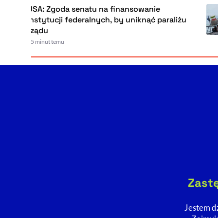
SA: Zgoda senatu na finansowanie
nstytucji federalnych, by uniknąć paraliżu
ządu
5 minut temu
Zastę
Jestem dz