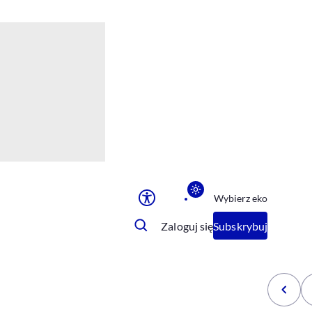
Ułatwienia dostępu
Rozmiar tekstu
Rozmiar tekstu
Rozmiar tekstu
Rozmiar tekstu
Normalny
Duży
Bardzo duży
Opcje wyświetlania
Wybierz eko
Podkreślenie linków
Zatrzymanie animacji
Zaloguj się
Subskrybuj
Odcienie szarości
Ułatwienie czytania