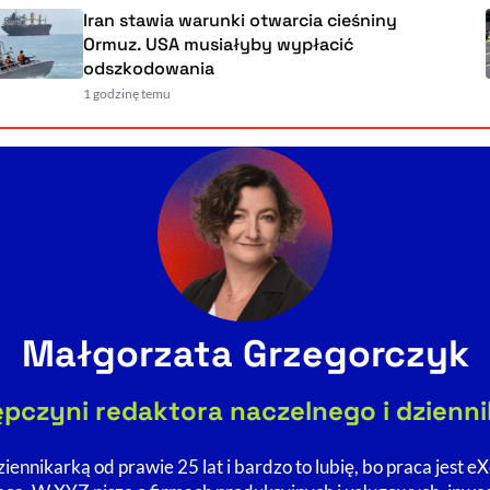
Iran stawia warunki otwarcia cieśniny
Ormuz. USA musiałyby wypłacić
odszkodowania
1 godzinę temu
Małgorzata Grzegorczyk
pczyni redaktora naczelnego i dzienn
iennikarką od prawie 25 lat i bardzo to lubię, bo praca jest eX