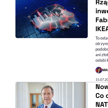
Rzą
inw
Fab
IKE
To osta
otrzyma
podobn
ani zło
osłabi
MA
- AUTO
15.07.2
Now
Co 
NAT