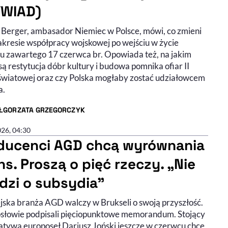
WIAD)
 Berger, ambasador Niemiec w Polsce, mówi, co zmieni
zakresie współpracy wojskowej po wejściu w życie
tu zawartego 17 czerwca br. Opowiada też, na jakim
są restytucja dóbr kultury i budowa pomnika ofiar II
światowej oraz czy Polska mogłaby zostać udziałowcem
a.
ŁGORZATA GRZEGORCZYK
R ARTYKUŁU - PROFIL
026, 04:30
ducenci AGD chcą wyrównania
ns. Proszą o pięć rzeczy. „Nie
dzi o subsydia”
jska branża AGD walczy w Brukseli o swoją przyszłość.
słowie podpisali pięciopunktowe memorandum. Stojący
cjatywą europoseł Dariusz Joński jeszcze w czerwcu chce