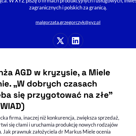
ca. W XYZ piszę o firmach produkcyjnych i usługowych, inwe
zagranicznych i polskich za granicą.
malgorzata.grzegorczyk@xyz.pl
X
Linkedin
nża AGD w kryzysie, a Miele
nie. „W dobrych czasach
eba się przygotować na złe”
WIAD)
ka firma, inaczej niż konkurencja, zwiększa sprzedaż,
rtwi się cłami i uruchamia produkcję nowych rodzajów
u. Jak prawnuk założyciela dr Markus Miele ocenia