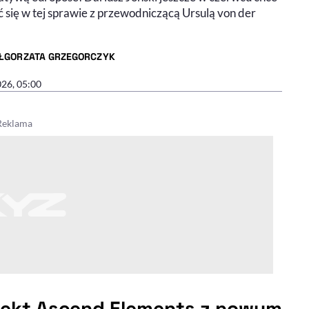
 się w tej sprawie z przewodniczącą Ursulą von der
ŁGORZATA GRZEGORCZYK
R ARTYKUŁU - PROFIL
026, 05:00
jekt Ascend Elements z nowym