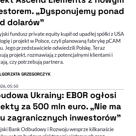
estorem. „Dysponujemy ponad
ld dolarów”
ski fundusz private equity kupił od upadłej spółki z USA
logię i projekt w Polsce, czyli planowaną fabrykę pCAM
. Jego przedstawiciele odwiedzili Polskę. Teraz
ują projekt, rozmawiają z potencjalnymi klientami i
ają, czy potrzebują partnera.
ŁGORZATA GRZEGORCZYK
R ARTYKUŁU - PROFIL
026, 05:50
udowa Ukrainy: EBOR ogłosi
jekty za 500 mln euro. „Nie ma
lu zagranicznych inwestorów”
jski Bank Odbudowy i Rozwoju wesprze kilkanaście