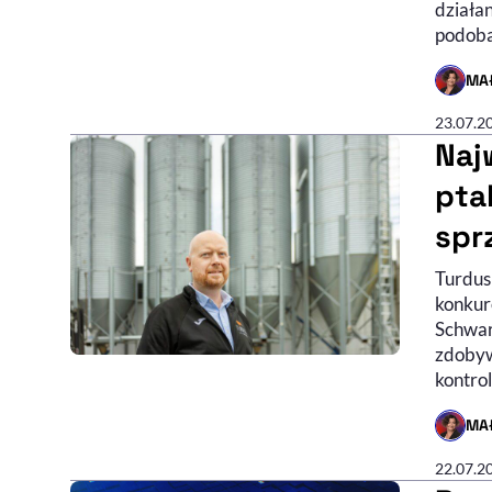
działan
podoba
MA
- AUTO
23.07.2
Naj
pta
spr
Turdus 
konkure
Schwart
zdobyw
kontro
MA
- AUTO
22.07.2