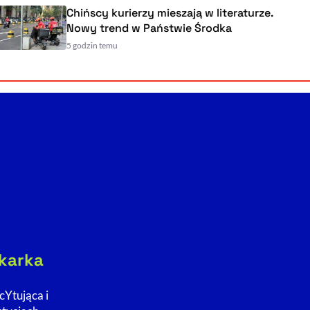
Chińscy kurierzy mieszają w literaturze.
Nowy trend w Państwie Środka
5 godzin temu
Powiększenie kursora
Resetuj opcje
Ułatwienia dostępności wspierają:
, otwiera się w nowym ok
Sprawdź, jak i dlaczego zwiększamy dostępność
ikarka
, otwiera się w nowym oknie
Zgłoś problem
Deklaracja dostępności
, otwiera się w nowy
cYtująca i