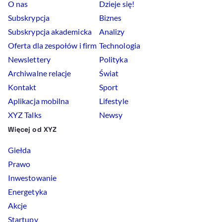
O nas
Dzieje się!
Subskrypcja
Biznes
Subskrypcja akademicka
Analizy
Oferta dla zespołów i firm
Technologia
Newslettery
Polityka
Archiwalne relacje
Świat
Kontakt
Sport
Aplikacja mobilna
Lifestyle
XYZ Talks
Newsy
Więcej od XYZ
Giełda
Prawo
Inwestowanie
Energetyka
Akcje
Startupy