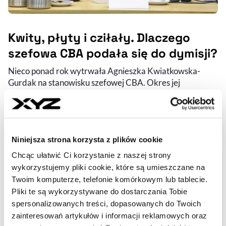
Kwity, płyty i cziłały. Dlaczego
szefowa CBA podała się do dymisji?
Nieco ponad rok wytrwała Agnieszka Kwiatkowska-
Gurdak na stanowisku szefowej CBA. Okres jej
szefowania przypadł na czas zmian, reform i utrwalania
władzy nowej koalicji rządzącej. Jednak jej współpraca z
politykami nie układała się dobrze. W końcu podała się
do dymisji.
Niniejsza strona korzysta z plików cookie
ŁUKASZ MAZIEWSKI
- AUTOR ARTYKUŁU - PROFIL
Chcąc ułatwić Ci korzystanie z naszej strony
wykorzystujemy pliki cookie, które są umieszczane na
21.02.2025, 20:06
Twoim komputerze, telefonie komórkowym lub tablecie.
Pliki te są wykorzystywane do dostarczania Tobie
spersonalizowanych treści, dopasowanych do Twoich
zainteresowań artykułów i informacji reklamowych oraz