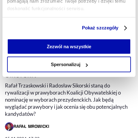
pomagają nam zrozumieć Twoje potrzeby i dzięki temu
doskonalić funkcjonalności serwisu.
Część z plików jest niezbędna do prawidłowego działania
Pokaż szczegóły
serwisu i jego funkcjonalności.
Jeżeli nie wyrażasz zgody na zapisywanie plików cookie,
możesz łatwo zarządzać swoimi uprawnieniami, np. we
Zezwól na wszystkie
własnej przeglądarce internetowej lub po wybraniu opcji
Prawybory w KO. Czym chcą
Zarządzaj cookie.
przekonać do siebie Trzaskowski i
Spersonalizuj
Sikorski?
Szczegółowe informacje na ten temat znajdziesz w
naszej
Polityce Prywatności
.
Rafał Trzaskowski i Radosław Sikorski staną do
rywalizacji w prawyborach Koalicji Obywatelskiej o
nominację w wyborach prezydenckich. Jak będą
wyglądać prawybory i jak ocenia się obu potencjalnych
kandydatów?
RAFAŁ MROWICKI
- AUTOR ARTYKUŁU - PROFIL