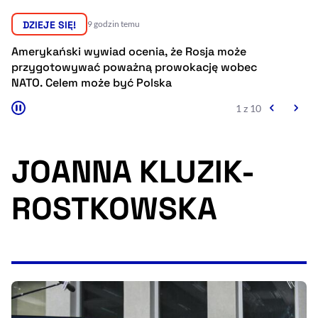
Resetuj opcje
DZIEJE SIĘ!
9 godzin temu
Ułatwienia dostępności wspierają:
Amerykański wywiad ocenia, że Rosja może
Pr
przygotowywać poważną prowokację wobec
sp
NATO. Celem może być Polska
Eu
1 z 10
JOANNA KLUZIK-
ROSTKOWSKA
, otwiera się w nowym 
Sprawdź, jak i dlaczego zwiększamy dostępność
, otwiera się w nowym oknie
Zgłoś problem
Deklaracja dostępności
, otwiera się w no