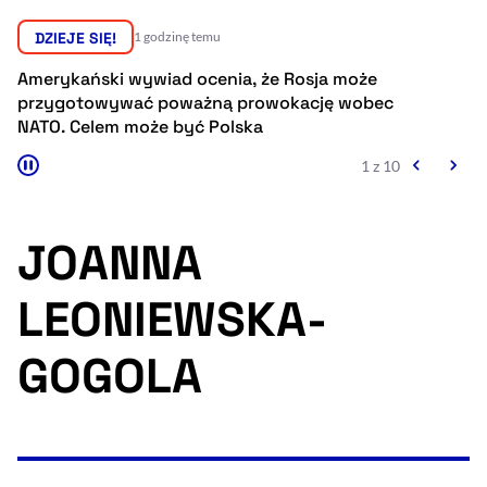
Resetuj opcje
DZIEJE SIĘ!
1 godzinę temu
Ułatwienia dostępności wspierają:
Amerykański wywiad ocenia, że Rosja może
Pr
przygotowywać poważną prowokację wobec
sp
NATO. Celem może być Polska
Eu
1 z 10
JOANNA
LEONIEWSKA-
, otwiera się w nowym 
Sprawdź, jak i dlaczego zwiększamy dostępność
GOGOLA
, otwiera się w nowym oknie
Zgłoś problem
Deklaracja dostępności
, otwiera się w no