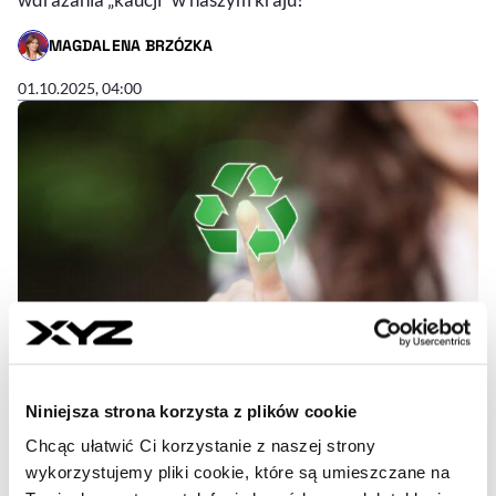
MAGDALENA BRZÓZKA
- AUTOR ARTYKUŁU - PROFIL
01.10.2025, 04:00
Niniejsza strona korzysta z plików cookie
Chcąc ułatwić Ci korzystanie z naszej strony
System kaucyjny tuż przed
wykorzystujemy pliki cookie, które są umieszczane na
startem. Jaka jest rola