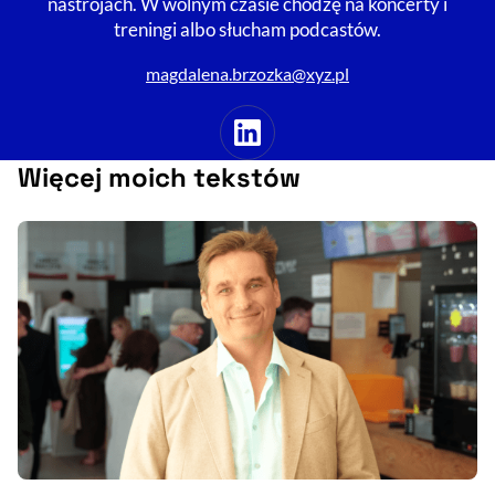
nastrojach. W wolnym czasie chodzę na koncerty i
treningi albo słucham podcastów.
magdalena.brzozka@xyz.pl
Linkedin
Więcej moich tekstów