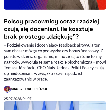
Polscy pracownicy coraz rzadziej
czują się doceniani. Ile kosztuje
brak prostego „dziękuję”?
– Podziękowanie i doceniający feedback aktywują ten
Audycja do słuchania (podcast)
Nagranie wideo
sam obszar mózgu co podwyżka czy bonus finansowy. Z
punktu widzenia organizmu, mimo że są to różne formy
nagrody, wywołują tę samą reakcję biochemiczną – mówi
Tomasz Józefacki, CEO Nais. Jednak Polki i Polacy czują
się niedoceniani, w związku z czym spada ich
zaangażowanie w pracę.
MAGDALENA BRZÓZKA
- AUTOR ARTYKUŁU - PROFIL
25.07.2026, 04:07