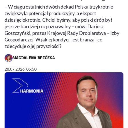
– W ciągu ostatnich dwóch dekad Polska trzykrotnie
zwiększyła potencjał produkcyjny, a eksport
dziesięciokrotnie. Chcielibyśmy, aby polski drób był
jeszcze bardziej rozpoznawalny – mówi Dariusz
Goszczyński, prezes Krajowej Rady Drobiarstwa – Izby
Gospodarczej. W jakiej kondycji jest branża i co
zdecyduje o jej przyszłości?
MAGDALENA BRZÓZKA
- AUTOR ARTYKUŁU - PROFIL
00:41:02
CZAS TRWANIA
28.07.2026, 05:50