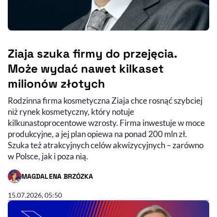
Ziaja szuka firmy do przejęcia.
Może wydać nawet kilkaset
milionów złotych
Rodzinna firma kosmetyczna Ziaja chce rosnąć szybciej
niż rynek kosmetyczny, który notuje
kilkunastoprocentowe wzrosty. Firma inwestuje w moce
produkcyjne, a jej plan opiewa na ponad 200 mln zł.
Szuka też atrakcyjnych celów akwizycyjnych – zarówno
w Polsce, jak i poza nią.
MAGDALENA BRZÓZKA
- AUTOR ARTYKUŁU - PROFIL
00:38:46
CZAS TRWANIA
15.07.2026, 05:50