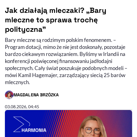
Jak działają mleczaki? „Bary
mleczne to sprawa trochę
polityczna”
Bary mleczne są rodzimym polskim fenomenem. –
Program dotacji, mimo że nie jest doskonały, pozostaje
bardzo ciekawym rozwiązaniem. Byliśmy w Irlandii na
konferencji poświęconej finansowaniu jadłodajni
społecznych. Cały świat poszukuje podobnych modeli –
mówi Kamil Hagemajer, zarządzający siecią 25 barów
mlecznych.
MAGDALENA BRZÓZKA
- AUTOR ARTYKUŁU - PROFIL
00:44:17
CZAS TRWANIA
03.08.2026, 04:45