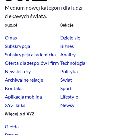
Medium nowej kategorii dla ludzi
ciekawych świata.
xyz.pl
Sekcje
O nas
Dzieje się!
Subskrypcja
Biznes
Subskrypcja akademicka
Analizy
Oferta dla zespołów i firm
Technologia
Newslettery
Polityka
Archiwalne relacje
Świat
Kontakt
Sport
Aplikacja mobilna
Lifestyle
XYZ Talks
Newsy
Więcej od XYZ
Giełda
Prawo