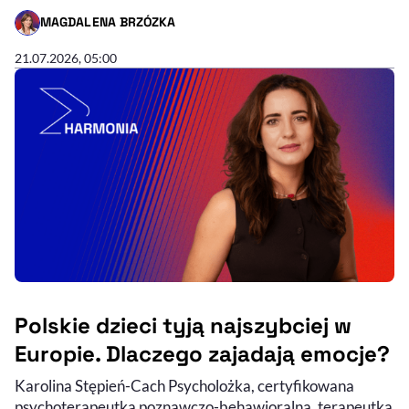
MAGDALENA BRZÓZKA
- AUTOR ARTYKUŁU - PROFIL
00:38:30
CZAS TRWANIA
21.07.2026, 05:00
Polskie dzieci tyją najszybciej w
Europie. Dlaczego zajadają emocje?
Karolina Stępień-Cach Psycholożka, certyfikowana
Audycja do słuchania (podcast)
Nagranie wideo
psychoterapeutka poznawczo-behawioralna, terapeutka