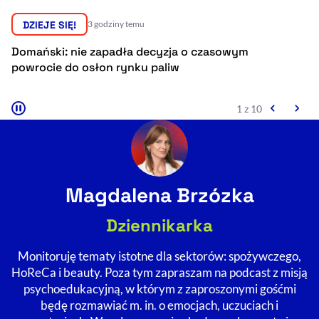
Resetuj opcje
DZIEJE SIĘ!
4 godziny temu
Ułatwienia dostępności wspierają:
PiS nie otrzyma zabranej subwencji. NSA
R
oddalił kasację
T
2 z 10
Magdalena Brzózka
, otwiera się w nowym 
Sprawdź, jak i dlaczego zwiększamy dostępność
Dziennikarka
Monitoruję tematy istotne dla sektorów: spożywczego,
, otwiera się w nowym oknie
Zgłoś problem
Deklaracja dostępności
, otwiera się w no
HoReCa i beauty. Poza tym zapraszam na podcast z misją
psychoedukacyjną, w którym z zaproszonymi gośćmi
będę rozmawiać m. in. o emocjach, uczuciach i