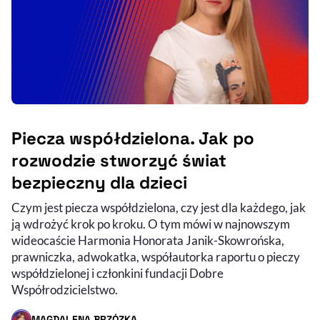
Piecza współdzielona. Jak po
rozwodzie stworzyć świat
bezpieczny dla dzieci
Czym jest piecza współdzielona, czy jest dla każdego, jak
Audycja do słuchania (podcast)
Nagranie wideo
ją wdrożyć krok po kroku. O tym mówi w najnowszym
wideocaście Harmonia Honorata Janik-Skowrońska,
prawniczka, adwokatka, współautorka raportu o pieczy
współdzielonej i członkini fundacji Dobre
Współrodzicielstwo.
MAGDALENA BRZÓZKA