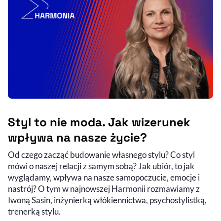
Styl to nie moda. Jak wizerunek
wpływa na nasze życie?
Od czego zacząć budowanie własnego stylu? Co styl
Audycja do słuchania (podcast)
Nagranie wideo
mówi o naszej relacji z samym sobą? Jak ubiór, to jak
wyglądamy, wpływa na nasze samopoczucie, emocje i
nastrój? O tym w najnowszej Harmonii rozmawiamy z
Iwoną Sasin, inżynierką włókiennictwa, psychostylistką,
trenerką stylu.