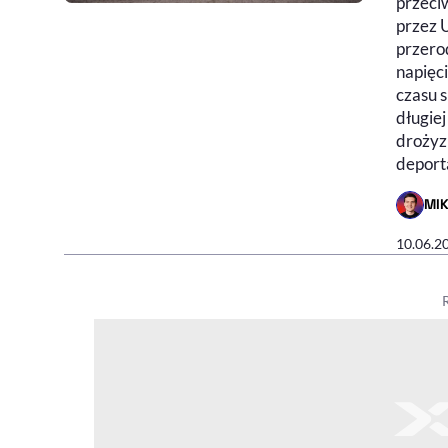
przeci
przez 
przerod
napięc
czasu 
długiej
drożyz
deport
MI
- AUTO
10.06.2