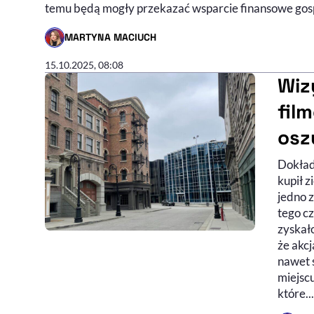
temu będą mogły przekazać wsparcie finansowe go
MARTYNA MACIUCH
- AUTOR ARTYKUŁU - PROFIL
15.10.2025, 08:08
Wiz
fil
osz
Dokład
kupił z
jedno 
tego cz
zyskało
że akcj
nawet 
miejsc
które...