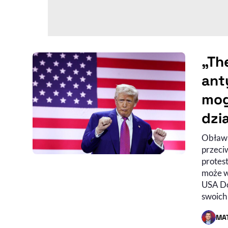
„Th
ant
mog
dzi
Obława
przeci
protes
może w
USA Do
swoich
MAT
- AUTO