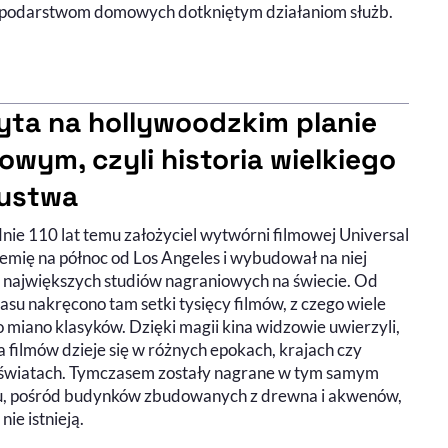
spodarstwom domowych dotkniętym działaniom służb.
yta na hollywoodzkim planie
mowym, czyli historia wielkiego
ustwa
nie 110 lat temu założyciel wytwórni filmowej Universal
iemię na północ od Los Angeles i wybudował na niej
z największych studiów nagraniowych na świecie. Od
asu nakręcono tam setki tysięcy filmów, z czego wiele
 miano klasyków. Dzięki magii kina widzowie uwierzyli,
a filmów dzieje się w różnych epokach, krajach czy
światach. Tymczasem zostały nagrane w tym samym
u, pośród budynków zbudowanych z drewna i akwenów,
 nie istnieją.