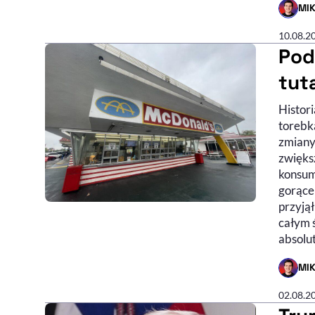
MI
- AUTO
10.08.2
Pod
tut
Histor
torebk
zmiany
zwięks
konsum
gorące 
przyjął
całym ś
absolu
MI
- AUTO
02.08.2