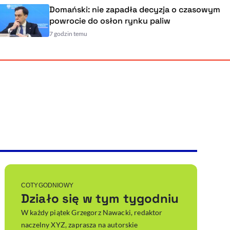
Domański: nie zapadła decyzja o czasowym
powrocie do osłon rynku paliw
7 godzin temu
Powiększenie kursora
Resetuj opcje
Ułatwienia dostępności wspierają:
, otwiera się w nowym ok
Sprawdź, jak i dlaczego zwiększamy dostępność
, otwiera się w nowym oknie
Zgłoś problem
Deklaracja dostępności
, otwiera się w nowy