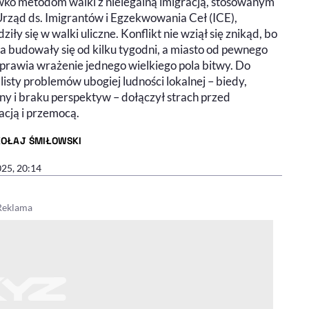
wko metodom walki z nielegalną imigracją, stosowanym
Urząd ds. Imigrantów i Egzekwowania Ceł (ICE),
ziły się w walki uliczne. Konflikt nie wziął się znikąd, bo
ia budowały się od kilku tygodni, a miasto od pewnego
sprawia wrażenie jednego wielkiego pola bitwy. Do
 listy problemów ubogiej ludności lokalnej – biedy,
ny i braku perspektyw – dołączył strach przed
acją i przemocą.
KOŁAJ ŚMIŁOWSKI
R ARTYKUŁU - PROFIL
025, 20:14