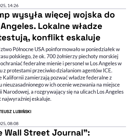
025, 14:26
mp wysyła więcej wojska do
 Angeles. Lokalne władze
testują, konflikt eskaluje
two Północne USA poinformowało w poniedziałek w
asu polskiego, że ok. 700 żołnierzy piechoty morskiej
 ochraniać federalne mienie i personel w Los Angeles w
u z protestami przeciwko działaniom agentów ICE.
 Kalifornii zamierzają pozwać władze federalne z
 nieuzasadnionego w ich ocenie wezwania na miejsce
i Narodowej, a rozgrywający się na ulicach Los Angeles
t najwyraźniej eskaluje.
EUSZ LUBIŃSKI
R ARTYKUŁU - PROFIL
025, 08:08
e Wall Street Journal":