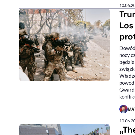
10.06.2
Tru
Los
pro
Dowódz
nocy cz
będzie
związk
Władze
powodu
Gwardi
konflik
MAT
- AUTO
10.06.2
„Th