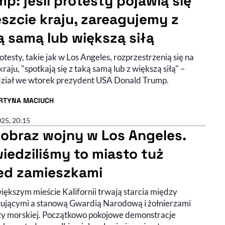
mp: jeśli protesty pojawią się
eszcie kraju, zareagujemy z
ą samą lub większą siłą
rotesty, takie jak w Los Angeles, rozprzestrzenią się na
kraju, "spotkają się z taką samą lub z większą siłą" –
ział we wtorek prezydent USA Donald Trump.
RTYNA MACIUCH
R ARTYKUŁU - PROFIL
025, 20:15
jobraz wojny w Los Angeles.
iedziliśmy to miasto tuż
ed zamieszkami
iększym mieście Kalifornii trwają starcia między
tującymi a stanową Gwardią Narodową i żołnierzami
ty morskiej. Początkowo pokojowe demonstracje