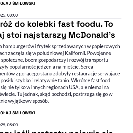
KOŁAJ ŚMIŁOWSKI
R ARTYKUŁU - PROFIL
025, 08:00
róż do kolebki fast foodu. To
aj stoi najstarszy McDonald’s
ia hamburgerów i frytek sprzedawanych w papierowych
ach zaczęła się w południowej Kalifornii. Powojenne
 społeczne, boom gospodarczy i rozwój transportu
zyły popularność jedzenia na mieście. Serca
entów z gorącego stanu zdobyły restauracje serwujące
posiłki szybko i relatywnie tanio. Wkrótce fast food
 się nie tylko w innych regionach USA, ale niemal na
wiecie. Tu jednak, skąd pochodzi, postrzega się go w
tnie wyjątkowy sposób.
KOŁAJ ŚMIŁOWSKI
R ARTYKUŁU - PROFIL
025, 08:00