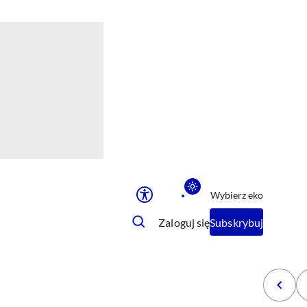
Ułatwienia dostępu
Rozmiar tekstu
Rozmiar tekstu
Rozmiar tekstu
Rozmiar tekstu
Normalny
Duży
Bardzo duży
Opcje wyświetlania
Wybierz eko
Podkreślenie linków
Zatrzymanie animacji
Zaloguj się
Subskrybuj
Odcienie szarości
Ułatwienie czytania