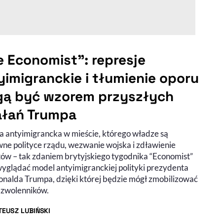
e Economist": represje
yimigranckie i tłumienie oporu
ą być wzorem przyszłych
ałań Trumpa
 antyimigrancka w mieście, którego władze są
wne polityce rządu, wezwanie wojska i zdławienie
tów – tak zdaniem brytyjskiego tygodnika “Economist”
yglądać model antyimigranckiej polityki prezydenta
nalda Trumpa, dzięki której będzie mógł zmobilizować
 zwolenników.
EUSZ LUBIŃSKI
R ARTYKUŁU - PROFIL