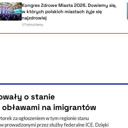
Kongres Zdrowe Miasta 2026. Dowiemy się,
w których polskich miastach żyje się
najzdrowiej
17 minut temu
wały o stanie
 obławami na imigrantów
torek za ogłoszeniem w tym regionie stanu
w prowadzonymi przez służby federalne ICE. Dzięki