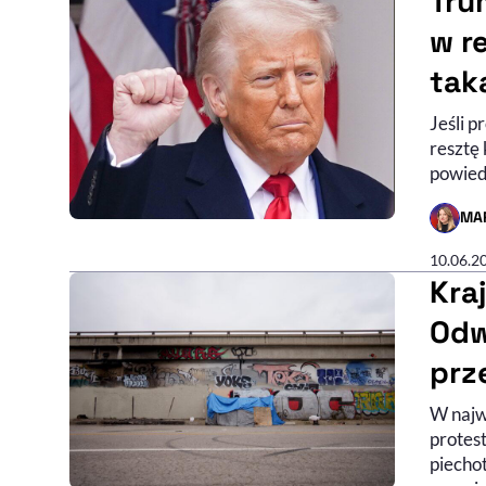
Tru
w r
tak
Jeśli p
resztę 
powied
MA
- AUTO
10.06.2
Kra
Odw
prz
W najw
protes
piecho