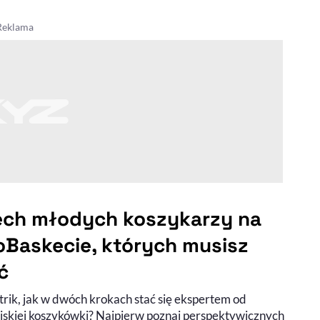
ech młodych koszykarzy na
oBaskecie, których musisz
ć
trik, jak w dwóch krokach stać się ekspertem od
jskiej koszykówki? Najpierw poznaj perspektywicznych