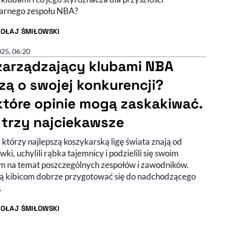
arnego zespołu NBA?
KOŁAJ ŚMIŁOWSKI
R ARTYKUŁU - PROFIL
025, 06:20
zarządzający klubami NBA
zą o swojej konkurencji?
które opinie mogą zaskakiwać.
 trzy najciekawsze
 którzy najlepszą koszykarską ligę świata znają od
ki, uchylili rąbka tajemnicy i podzielili się swoim
m na temat poszczególnych zespołów i zawodników.
 kibicom dobrze przygotować się do nadchodzącego
.
KOŁAJ ŚMIŁOWSKI
R ARTYKUŁU - PROFIL