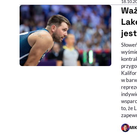
18.10.2
Waż
Lak
jes
Słoweń
wyśmie
kontra
przygo
Kalifor
w barwa
reprez
indywi
wsparc
to, że 
zapewn
MI
- AUTO