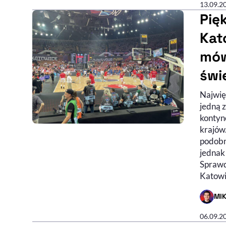
13.09.2
Pię
Kat
mów
świ
Najwię
jedną z
kontyn
krajów
podobni
jednak
Sprawd
Katowi
MI
- AUTO
06.09.2