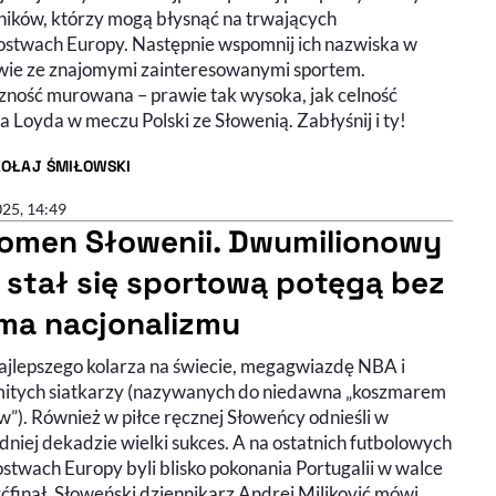
ików, którzy mogą błysnąć na trwających
ostwach Europy. Następnie wspomnij ich nazwiska w
ie ze znajomymi zainteresowanymi sportem.
zność murowana – prawie tak wysoka, jak celność
 Loyda w meczu Polski ze Słowenią. Zabłyśnij i ty!
KOŁAJ ŚMIŁOWSKI
R ARTYKUŁU - PROFIL
025, 14:49
omen Słowenii. Dwumilionowy
j stał się sportową potęgą bez
ma nacjonalizmu
ajlepszego kolarza na świecie, megagwiazdę NBA i
itych siatkarzy (nazywanych do niedawna „koszmarem
w”). Również w piłce ręcznej Słoweńcy odnieśli w
niej dekadzie wielki sukces. A na ostatnich futbolowych
stwach Europy byli blisko pokonania Portugalii w walce
ćfinał. Słoweński dziennikarz Andrej Miljković mówi