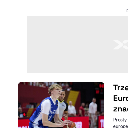
Trz
Eur
zna
Prosty 
europe