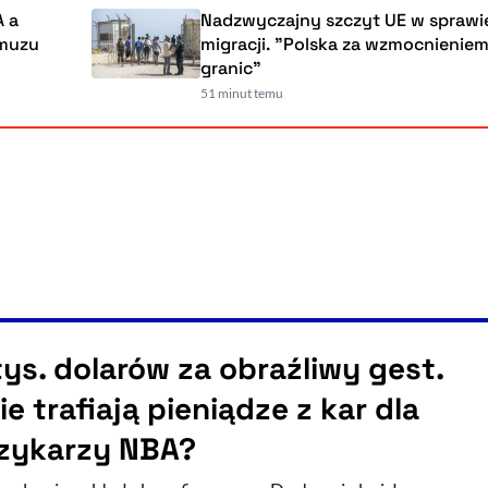
Nadzwyczajny szczyt UE w sprawie
migracji. "Polska za wzmocnieniem ochro
granic"
51 minut temu
tys. dolarów za obraźliwy gest.
e trafiają pieniądze z kar dla
zykarzy NBA?