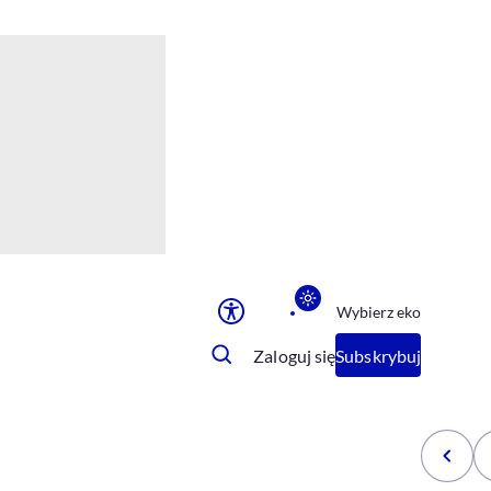
Ułatwienia dostępu
Rozmiar tekstu
Rozmiar tekstu
Rozmiar tekstu
Rozmiar tekstu
Normalny
Duży
Bardzo duży
Opcje wyświetlania
Wybierz eko
Podkreślenie linków
Zatrzymanie animacji
Zaloguj się
Subskrybuj
Odcienie szarości
Ułatwienie czytania