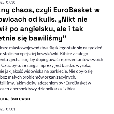
025, 07:30
kny chaos, czyli EuroBasket w
owicach od kulis. „Nikt nie
ił po angielsku, ale i tak
etnie się bawiliśmy”
ksze miasto województwa śląskiego stało się na tydzień
e stolic europejskiej koszykówki. Kibice z całego
entu zjechali się, by dopingować reprezentantów swoich
. Czuć było, że ranga imprezy jest bardzo wysoka,
e jak jakość widowiska na parkiecie. Nie obyło się
 bez małych problemów organizacyjnych.
ziliśmy, jakim doświadczeniem był EuroBasket w
cach z perspektywy dziennikarza i kibica.
KOŁAJ ŚMIŁOWSKI
R ARTYKUŁU - PROFIL
025, 07:01