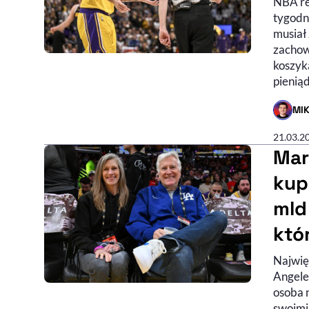
NBA re
tygodni
musiał 
zachow
koszyka
pieniąd
MI
- AUTO
21.03.2
Mark
kup
mld
któ
Najwięk
Angeles
osoba 
swoimi 