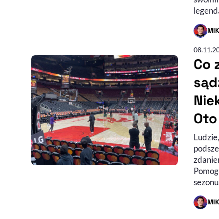
legend
MI
- AUTO
08.11.2
Co 
sąd
Nie
Oto
Ludzie,
podszew
zdanie
Pomogą
sezonu
MI
- AUTO