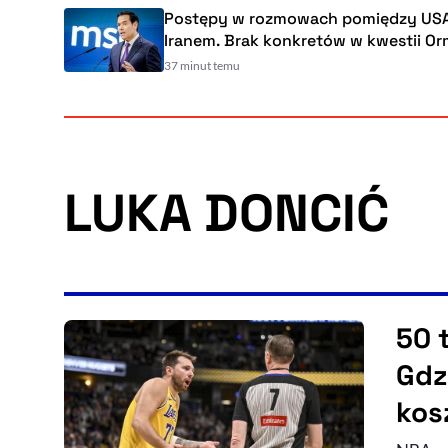
Postępy w rozmowach pomiędzy USA a
Iranem. Brak konkretów w kwestii Ormuzu
37 minut temu
LUKA DONCIĆ
50 
Gdzi
kos