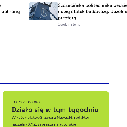
Szczecińska politechnika będzie miała
ny
nowy statek badawczy. Uczelnia ogłosi
przetarg
1 godzinę temu
Powiększenie kursora
Resetuj opcje
Ułatwienia dostępności wspierają:
, otwiera się w nowym ok
Sprawdź, jak i dlaczego zwiększamy dostępność
, otwiera się w nowym oknie
Zgłoś problem
Deklaracja dostępności
, otwiera się w nowy