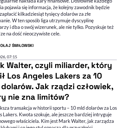
gularnie nakłada kary finansowe. Dosłownie każdego
a pojawia się informacja, że kolejny zawodnik będzie
zapłacić kilkadziesiąt tysięcy dolarów za złe
anie. W ten sposób liga utrzymuje dyscyplinę
rzy i dba o swój wizerunek, ale nie tylko. Pozyskuje też
ze na dość nieoczywiste cele.
KOŁAJ ŚMIŁOWSKI
R ARTYKUŁU - PROFIL
026, 07:15
 Walter, czyli miliarder, który
ił Los Angeles Lakers za 10
 dolarów. Jak rządzi człowiek,
ry nie zna limitów?
sza transakcja w historii sportu – 10 mld dolarów za Los
 Lakers. Kwota szokuje, ale jeszcze bardziej intryguje
nowego właściciela. Kim jest Mark Walter, jak zarządza
klubami i co jego styl oznacza dla przyszłości