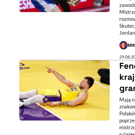
zawodn
Mistrz
rozmow
Skutec
Jordana
MI
- AUTO
29.08.2
Fen
kra
gra
Mają n
znakom
Polakó
poprzed
mistrzo
o ćwier