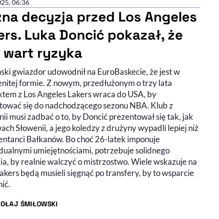
025, 06:36
na decyzja przed Los Angeles
ers. Luka Doncić pokazał, że
t wart ryzyka
ski gwiazdor udowodnił na EuroBaskecie, że jest w
nitej formie. Z nowym, przedłużonym o trzy lata
ktem z Los Angeles Lakers wraca do USA, by
tować się do nadchodzącego sezonu NBA. Klub z
nii musi zadbać o to, by Doncić prezentował się tak, jak
ch Słowenii, a jego koledzy z drużyny wypadli lepiej niż
entanci Bałkanów. Bo choć 26-latek imponuje
dualnymi umiejętnościami, potrzebuje solidnego
ia, by realnie walczyć o mistrzostwo. Wiele wskazuje na
Lakers będą musieli sięgnąć po transfery, by to wsparcie
ić.
KOŁAJ ŚMIŁOWSKI
R ARTYKUŁU - PROFIL