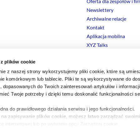
Oferta dla zespołów i fi
Newslettery
Archiwalne relacje
Kontakt
Aplikacja mobilna
XYZ Talks
 z plików cookie
nie z naszej strony wykorzystujemy pliki cookie, które są umie
ie komórkowym lub tablecie. Pliki te są wykorzystywane do dos
Polityka prywatności
Polityka
Cookies
Regulamin
Ustawienia
Co
i, dopasowanych do Twoich zainteresowań artykułów i informac
eć Twoje potrzeby i dzięki temu doskonalić funkcjonalności s
dna do prawidłowego działania serwisu i jego funkcjonalności.
y na zapisywanie plików cookie, możesz łatwo zarządzać swoimi
e internetowej lub po wybraniu opcji Zarządzaj cookie.
a ten temat znajdziesz w naszej
Polityce Prywatności
.