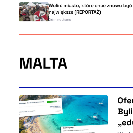
Wolin: miasto, które chce znowu być
największe (REPORTAŻ)
26 minut temu
MALTA
Ofe
Byl
„ed