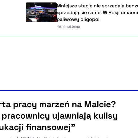
Mniejsze stacje nie sprzedają benzyny,
sprzedają się same. W Rosji umacnia się
paliwowy oligopol
46 minut temu
rta pracy marzeń na Malcie?
i pracownicy ujawniają kulisy
ukacji finansowej”