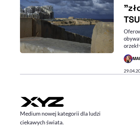
"zł
TSU
Oferow
obywat
orzekł
MA
- AUTO
29.04.2
Medium nowej kategorii dla ludzi
ciekawych świata.