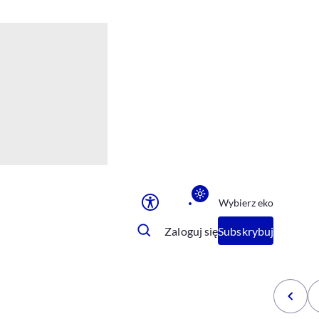
Ułatwienia dostępu
Rozmiar tekstu
Rozmiar tekstu
Rozmiar tekstu
Rozmiar tekstu
Normalny
Duży
Bardzo duży
Opcje wyświetlania
Wybierz eko
Podkreślenie linków
Zatrzymanie animacji
Zaloguj się
Subskrybuj
Odcienie szarości
Ułatwienie czytania