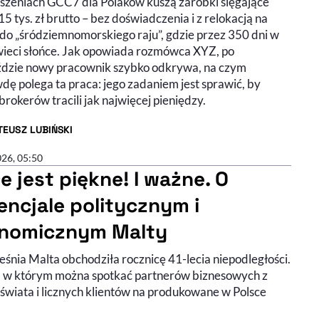
szeniach GCC7 dla Polaków kuszą zarobki sięgające
5 tys. zł brutto – bez doświadczenia i z relokacją na
 do „śródziemnomorskiego raju”, gdzie przez 350 dni w
wieci słońce. Jak opowiada rozmówca XYZ, po
ździe nowy pracownik szybko odkrywa, na czym
dę polega ta praca: jego zadaniem jest sprawić, by
 brokerów tracili jak najwięcej pieniędzy.
EUSZ LUBIŃSKI
R ARTYKUŁU - PROFIL
026, 05:50
e jest piękne! I ważne. O
encjale politycznym i
nomicznym Malty
śnia Malta obchodziła rocznicę 41-lecia niepodległości.
j, w którym można spotkać partnerów biznesowych z
 świata i licznych klientów na produkowane w Polsce