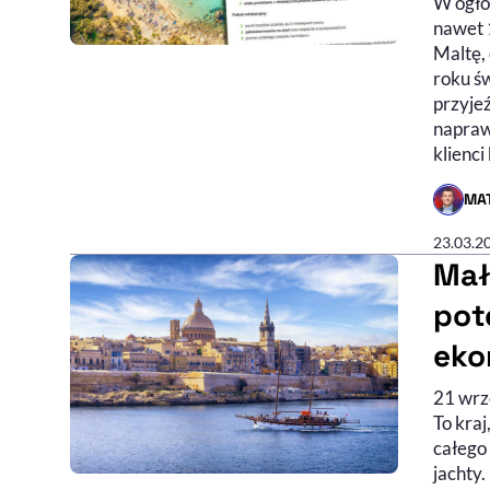
W ogło
nawet 1
Maltę,
roku ś
przyje
napraw
klienci
MAT
- AUTO
23.03.2
Mał
pot
eko
21 wrze
To kra
całego
jachty.