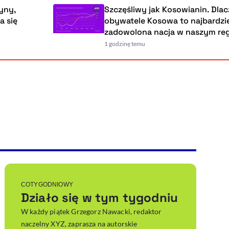
Szczęśliwy jak Kosowianin. Dlaczego
obywatele Kosowa to najbardziej
zadowolona nacja w naszym regioni
1 godzinę temu
Powiększenie kursora
Resetuj opcje
Ułatwienia dostępności wspierają:
, otwiera się w nowym ok
Sprawdź, jak i dlaczego zwiększamy dostępność
, otwiera się w nowym oknie
Zgłoś problem
Deklaracja dostępności
, otwiera się w nowy