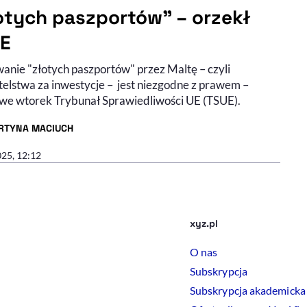
otych paszportów" – orzekł
E
anie "złotych paszportów" przez Maltę – czyli
elstwa za inwestycje – jest niezgodne z prawem –
 we wtorek Trybunał Sprawiedliwości UE (TSUE).
RTYNA MACIUCH
R ARTYKUŁU - PROFIL
025, 12:12
xyz.pl
O nas
Subskrypcja
Subskrypcja akademicka