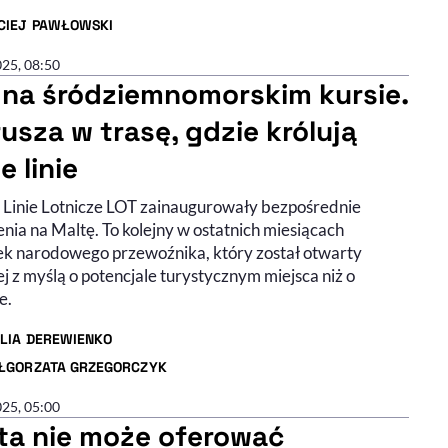
CIEJ PAWŁOWSKI
R ARTYKUŁU - PROFIL
025, 08:50
 na śródziemnomorskim kursie.
usza w trasę, gdzie królują
e linie
e Linie Lotnicze LOT zainaugurowały bezpośrednie
nia na Maltę. To kolejny w ostatnich miesiącach
ek narodowego przewoźnika, który został otwarty
j z myślą o potencjale turystycznym miejsca niż o
e.
ILIA DEREWIENKO
R ARTYKUŁU - PROFIL
ŁGORZATA GRZEGORCZYK
R ARTYKUŁU - PROFIL
025, 05:00
ta nie może oferować