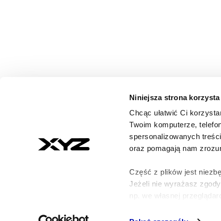
Niniejsza strona korzysta
Chcąc ułatwić Ci korzysta
© 2026 XYZ. Wszystkie prawa zastrzeżone
Twoim komputerze, telefon
All rights reserved
spersonalizowanych treśc
ISSN 3071-8147
oraz pomagają nam zrozumi
Część z plików jest niezbę
Jeżeli nie wyrażasz zgod
np. we własnej przeglądarc
Szczegółowe informacje n