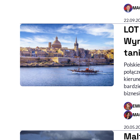
MA
- AUTO
22.09.2
LOT
Wyr
tani
Polski
połącze
kierun
bardzie
biznesi
EM
- AUTO
MA
- AUTO
20.05.2
Mal