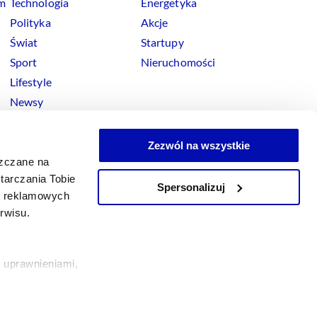
rm
Technologia
Energetyka
Polityka
Akcje
Świat
Startupy
Sport
Nieruchomości
Lifestyle
Newsy
Zezwól na wszystkie
szczane na
tarczania Tobie
Spersonalizuj
okies
ji reklamowych
x
Linkedin
Facebook
Instagram
Youtube
erwisu.
 uprawnieniami,