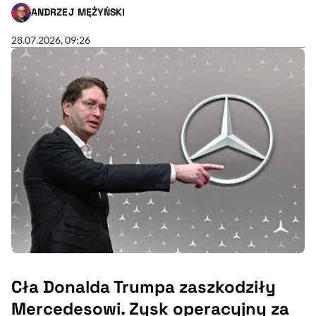
ANDRZEJ MĘŻYŃSKI
- AUTOR ARTYKUŁU - PROFIL
28.07.2026, 09:26
Cła Donalda Trumpa zaszkodziły
Mercedesowi. Zysk operacyjny za