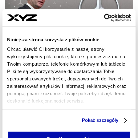
Niniejsza strona korzysta z plików cookie
Chcąc ułatwić Ci korzystanie z naszej strony
wykorzystujemy pliki cookie, które są umieszczane na
Twoim komputerze, telefonie komórkowym lub tablecie.
Pliki te są wykorzystywane do dostarczania Tobie
Mercedes wprowadza aplikację
spersonalizowanych treści, dopasowanych do Twoich
Microsoft Teams do swoich
zainteresowań artykułów i informacji reklamowych oraz
samochodów
pomagają nam zrozumieć Twoje potrzeby i dzięki temu
doskonalić funkcjonalności serwisu.
Mercedes poinformował, że w nowej odsłonie swojego
systemu operacyjnego pojawią się aplikacje Microsoft.
Część z plików jest niezbędna do prawidłowego działania
Wśród nich będzie także program Microsoft Teams.
Pokaż szczegóły
serwisu i jego funkcjonalności.
Jeżeli nie wyrażasz zgody na zapisywanie plików cookie,
ANDRZEJ MĘŻYŃSKI
- AUTOR ARTYKUŁU - PROFIL
możesz łatwo zarządzać swoimi uprawnieniami, np. we