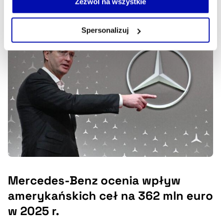
Zezwól na wszystkie
30.07.2025, 13:28
własnej przeglądarce internetowej lub po wybraniu opcji
Zarządzaj cookie.
Spersonalizuj
Szczegółowe informacje na ten temat znajdziesz w
naszej
Polityce Prywatności
.
Mercedes-Benz ocenia wpływ
amerykańskich ceł na 362 mln euro
w 2025 r.