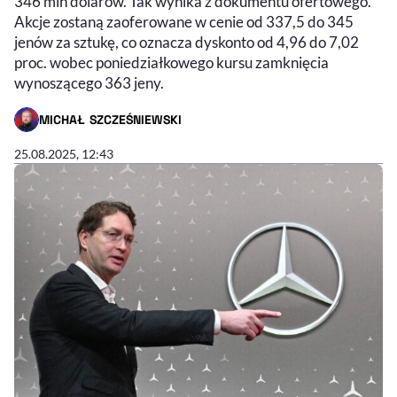
346 mln dolarów. Tak wynika z dokumentu ofertowego.
Akcje zostaną zaoferowane w cenie od 337,5 do 345
jenów za sztukę, co oznacza dyskonto od 4,96 do 7,02
proc. wobec poniedziałkowego kursu zamknięcia
wynoszącego 363 jeny.
MICHAŁ SZCZEŚNIEWSKI
- AUTOR ARTYKUŁU - PROFIL
25.08.2025, 12:43