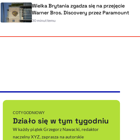
Wielka Brytania zgadza się na przejęcie
Warner Bros. Discovery przez Paramount
30 minut temu
Powiększenie kursora
Resetuj opcje
Ułatwienia dostępności wspierają:
, otwiera się w nowym ok
Sprawdź, jak i dlaczego zwiększamy dostępność
, otwiera się w nowym oknie
Zgłoś problem
Deklaracja dostępności
, otwiera się w nowy