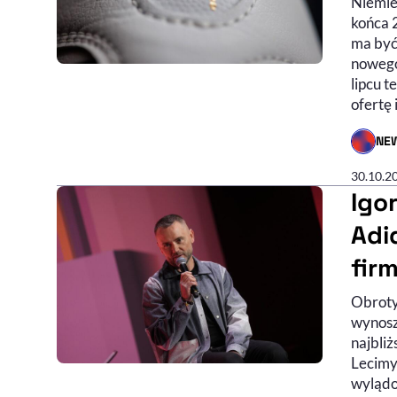
Niemie
końca 
ma być
nowego
lipcu t
ofertę
NE
- AUTO
30.10.2
Igo
Adi
fir
Obroty 
wynoszą
najbliż
Lecimy
wylądo