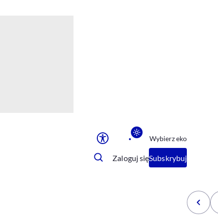
Ułatwienia dostępu
Rozmiar tekstu
Rozmiar tekstu
Rozmiar tekstu
Rozmiar tekstu
Normalny
Duży
Bardzo duży
Opcje wyświetlania
Wybierz eko
Podkreślenie linków
Zatrzymanie animacji
Zaloguj się
Subskrybuj
Odcienie szarości
Ułatwienie czytania