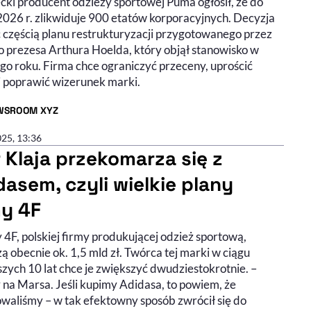
cki producent odzieży sportowej Puma ogłosił, że do
2026 r. zlikwiduje 900 etatów korporacyjnych. Decyzja
 częścią planu restrukturyzacji przygotowanego przez
 prezesa Arthura Hoelda, który objął stanowisko w
ego roku. Firma chce ograniczyć przeceny, uprościć
 i poprawić wizerunek marki.
WSROOM XYZ
R ARTYKUŁU - PROFIL
025, 13:36
r Klaja przekomarza się z
dasem, czyli wielkie plany
my 4F
4F, polskiej firmy produkującej odzież sportową,
 obecnie ok. 1,5 mld zł. Twórca tej marki w ciągu
szych 10 lat chce je zwiększyć dwudziestokrotnie. –
 na Marsa. Jeśli kupimy Adidasa, to powiem, że
waliśmy – w tak efektowny sposób zwrócił się do