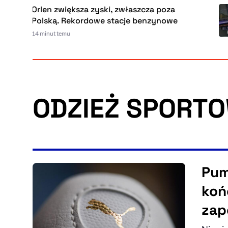
Orlen zwiększa zyski, zwłaszcza poza
Polską. Rekordowe stacje benzynowe
14 minut temu
ODZIEŻ SPORT
Pum
koń
zap