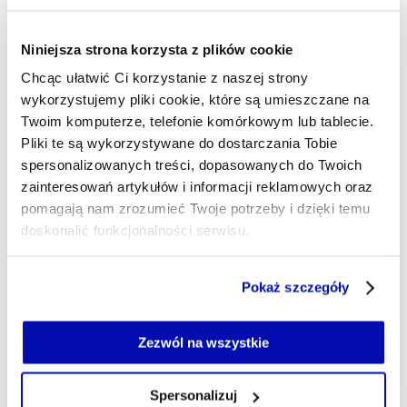
29.05.2026, 02:45
Niniejsza strona korzysta z plików cookie
Chcąc ułatwić Ci korzystanie z naszej strony
wykorzystujemy pliki cookie, które są umieszczane na
Twoim komputerze, telefonie komórkowym lub tablecie.
Pliki te są wykorzystywane do dostarczania Tobie
spersonalizowanych treści, dopasowanych do Twoich
zainteresowań artykułów i informacji reklamowych oraz
pomagają nam zrozumieć Twoje potrzeby i dzięki temu
doskonalić funkcjonalności serwisu.
Część z plików jest niezbędna do prawidłowego działania
Pokaż szczegóły
serwisu i jego funkcjonalności.
Jeżeli nie wyrażasz zgody na zapisywanie plików cookie,
możesz łatwo zarządzać swoimi uprawnieniami, np. we
Zezwól na wszystkie
własnej przeglądarce internetowej lub po wybraniu opcji
Zarządzaj cookie.
Spersonalizuj