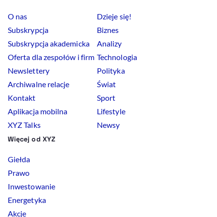
O nas
Dzieje się!
Subskrypcja
Biznes
Subskrypcja akademicka
Analizy
Oferta dla zespołów i firm
Technologia
Newslettery
Polityka
Archiwalne relacje
Świat
Kontakt
Sport
Aplikacja mobilna
Lifestyle
XYZ Talks
Newsy
Więcej od XYZ
Giełda
Prawo
Inwestowanie
Energetyka
Akcje