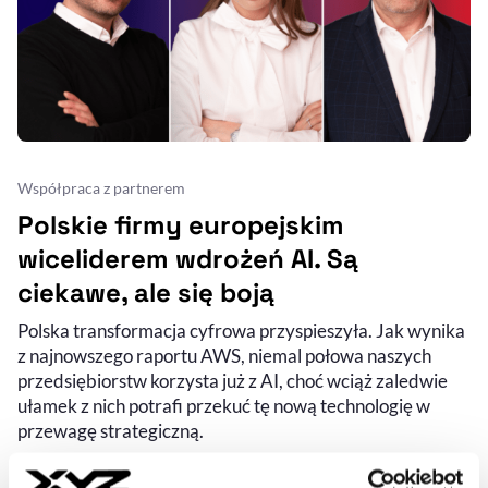
Współpraca z partnerem
Polskie firmy europejskim
wiceliderem wdrożeń AI. Są
ciekawe, ale się boją
Polska transformacja cyfrowa przyspieszyła. Jak wynika
z najnowszego raportu AWS, niemal połowa naszych
przedsiębiorstw korzysta już z AI, choć wciąż zaledwie
ułamek z nich potrafi przekuć tę nową technologię w
przewagę strategiczną.
PAWEŁ SOŁTYS
- AUTOR ARTYKUŁU - PROFIL