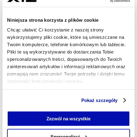
06.05.2026, 03:35
Niniejsza strona korzysta z plików cookie
Chcąc ułatwić Ci korzystanie z naszej strony
wykorzystujemy pliki cookie, które są umieszczane na
Twoim komputerze, telefonie komórkowym lub tablecie.
Pliki te są wykorzystywane do dostarczania Tobie
spersonalizowanych treści, dopasowanych do Twoich
zainteresowań artykułów i informacji reklamowych oraz
pomagają nam zrozumieć Twoje potrzeby i dzięki temu
doskonalić funkcjonalności serwisu.
Część z plików jest niezbędna do prawidłowego działania
Pokaż szczegóły
serwisu i jego funkcjonalności.
Jeżeli nie wyrażasz zgody na zapisywanie plików cookie,
możesz łatwo zarządzać swoimi uprawnieniami, np. we
Zezwól na wszystkie
własnej przeglądarce internetowej lub po wybraniu opcji
Zarządzaj cookie.
Spersonalizuj