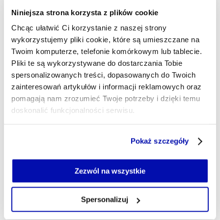
Służba Lotnicza ONZ zmniejszyła swoją flotę o ponad 22
Niniejsza strona korzysta z plików cookie
proc. To efekt ograniczenia finansowania, głównie przez
Chcąc ułatwić Ci korzystanie z naszej strony
administrację Donalda Trumpa.
wykorzystujemy pliki cookie, które są umieszczane na
Twoim komputerze, telefonie komórkowym lub tablecie.
MICHAŁ SZCZEŚNIEWSKI
- AUTOR ARTYKUŁU - PROFIL
Pliki te są wykorzystywane do dostarczania Tobie
26.06.2025, 18:57
spersonalizowanych treści, dopasowanych do Twoich
zainteresowań artykułów i informacji reklamowych oraz
pomagają nam zrozumieć Twoje potrzeby i dzięki temu
doskonalić funkcjonalności serwisu.
Część z plików jest niezbędna do prawidłowego działania
Pokaż szczegóły
serwisu i jego funkcjonalności.
Jeżeli nie wyrażasz zgody na zapisywanie plików cookie,
możesz łatwo zarządzać swoimi uprawnieniami, np. we
Zezwól na wszystkie
własnej przeglądarce internetowej lub po wybraniu opcji
Zarządzaj cookie.
Spersonalizuj
Szczegółowe informacje na ten temat znajdziesz w