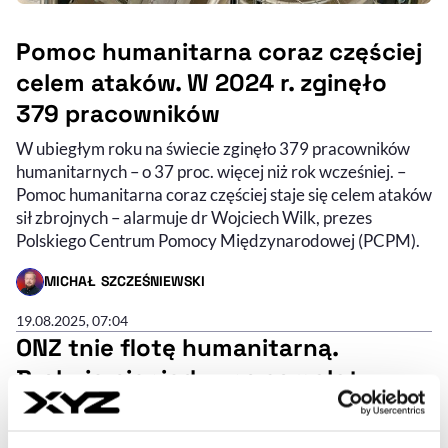
Pomoc humanitarna coraz częściej
celem ataków. W 2024 r. zginęło
379 pracowników
W ubiegłym roku na świecie zginęło 379 pracowników
humanitarnych – o 37 proc. więcej niż rok wcześniej. –
Pomoc humanitarna coraz częściej staje się celem ataków
sił zbrojnych – alarmuje dr Wojciech Wilk, prezes
Polskiego Centrum Pomocy Międzynarodowej (PCPM).
MICHAŁ SZCZEŚNIEWSKI
- AUTOR ARTYKUŁU - PROFIL
19.08.2025, 07:04
ONZ tnie flotę humanitarną.
Brakuje pieniędzy na samoloty z
pomocą
Z powodu poważnych cięć budżetowych Humanitarna