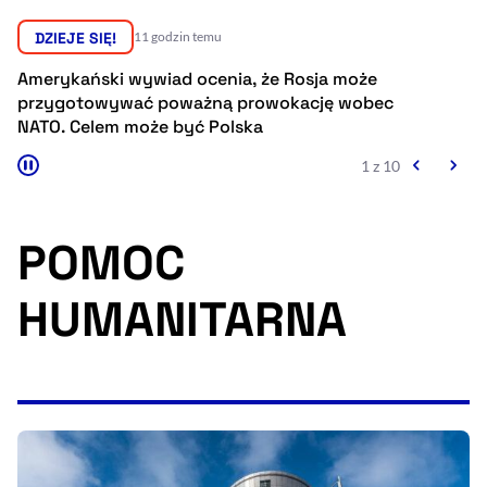
Resetuj opcje
DZIEJE SIĘ!
11 godzin temu
Ułatwienia dostępności wspierają:
Amerykański wywiad ocenia, że Rosja może
Pr
przygotowywać poważną prowokację wobec
sp
NATO. Celem może być Polska
Eu
1 z 10
POMOC
HUMANITARNA
, otwiera się w nowym 
Sprawdź, jak i dlaczego zwiększamy dostępność
, otwiera się w nowym oknie
Zgłoś problem
Deklaracja dostępności
, otwiera się w no