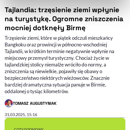
naszej
Polityce Prywatności
.
Tajlandia: trzęsienie ziemi wpłynie
na turystykę. Ogromne zniszczenia
mocniej dotknęły Birmę
Trzęsienie ziemi, które w piątek odczuli mieszkańcy
Bangkoku oraz prowincji w północno-wschodniej
Tajlandii, w krótkim terminie negatywnie wpłynie na
miejscowy przemysł turystyczny. Chociaż życie w
tajlandzkiej stolicy niemalże wróciło do normy, a
zniszczenia są niewielkie, pojawiły się obawy o
bezpieczeństwo niektórych wieżowców. Znacznie
bardziej dramatyczna sytuacja panuje w Birmie,
oddalonej o tysiąc kilometrów.
TOMASZ AUGUSTYNIAK
- AUTOR ARTYKUŁU - PROFIL
31.03.2025, 15:16