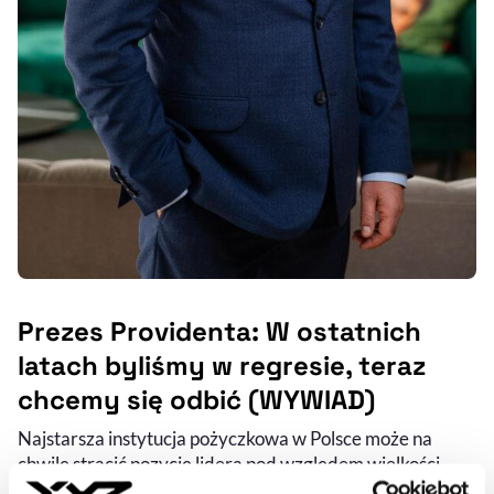
Prezes Providenta: W ostatnich
latach byliśmy w regresie, teraz
chcemy się odbić (WYWIAD)
Najstarsza instytucja pożyczkowa w Polsce może na
chwilę stracić pozycję lidera pod względem wielkości
portfela pożyczkowego. Ma jednak ambitny plan, by