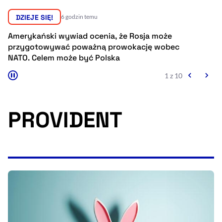
Resetuj opcje
DZIEJE SIĘ!
6 godzin temu
Ułatwienia dostępności wspierają:
Amerykański wywiad ocenia, że Rosja może
Pr
przygotowywać poważną prowokację wobec
sp
NATO. Celem może być Polska
Eu
1 z 10
PROVIDENT
, otwiera się w nowym 
Sprawdź, jak i dlaczego zwiększamy dostępność
, otwiera się w nowym oknie
Zgłoś problem
Deklaracja dostępności
, otwiera się w no