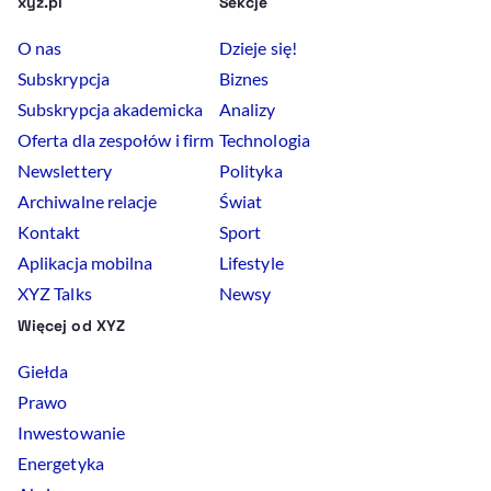
xyz.pl
Sekcje
O nas
Dzieje się!
Subskrypcja
Biznes
Subskrypcja akademicka
Analizy
Oferta dla zespołów i firm
Technologia
Newslettery
Polityka
Archiwalne relacje
Świat
Kontakt
Sport
Aplikacja mobilna
Lifestyle
XYZ Talks
Newsy
Więcej od XYZ
Giełda
Prawo
Inwestowanie
Energetyka