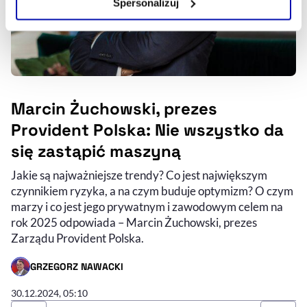
Spersonalizuj
Szczegółowe informacje na ten temat znajdziesz w
naszej
Polityce Prywatności
.
Marcin Żuchowski, prezes
Provident Polska: Nie wszystko da
się zastąpić maszyną
Jakie są najważniejsze trendy? Co jest największym
czynnikiem ryzyka, a na czym buduje optymizm? O czym
marzy i co jest jego prywatnym i zawodowym celem na
rok 2025 odpowiada – Marcin Żuchowski, prezes
Zarządu Provident Polska.
GRZEGORZ NAWACKI
- AUTOR ARTYKUŁU - PROFIL
30.12.2024, 05:10