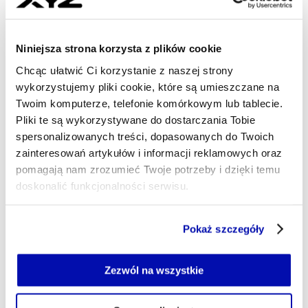
wrócić na najwyższy stopień podium. Tylko w tym roku
chce sprzedać 50 tys. kart kredytowych. W lutym
uruchomi wnioskowanie o kartę online, w marcu umożliwi
Niniejsza strona korzysta z plików cookie
klientom samodzielne podnoszenie limitu, a w trzecim
Chcąc ułatwić Ci korzystanie z naszej strony
kwartale wprowadzi Apple Pay i Google Pay. Na 2026 r.
wykorzystujemy pliki cookie, które są umieszczane na
planuje wdrożenie płatności odroczonych i rozważa
Twoim komputerze, telefonie komórkowym lub tablecie.
ekspansję.
Pliki te są wykorzystywane do dostarczania Tobie
PIOTR SOBOLEWSKI
spersonalizowanych treści, dopasowanych do Twoich
- AUTOR ARTYKUŁU - PROFIL
zainteresowań artykułów i informacji reklamowych oraz
04.02.2025, 06:09
pomagają nam zrozumieć Twoje potrzeby i dzięki temu
doskonalić funkcjonalności serwisu.
Część z plików jest niezbędna do prawidłowego działania
Pokaż szczegóły
serwisu i jego funkcjonalności.
Jeżeli nie wyrażasz zgody na zapisywanie plików cookie,
możesz łatwo zarządzać swoimi uprawnieniami, np. we
Zezwól na wszystkie
własnej przeglądarce internetowej lub po wybraniu opcji
Zarządzaj cookie.