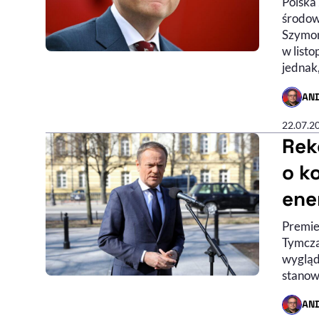
Polska
środow
Szymon
w list
jednak,
AN
- AUTO
22.07.2
Rek
o k
ener
Premie
Tymcza
wygląd
stanow
AN
- AUTO