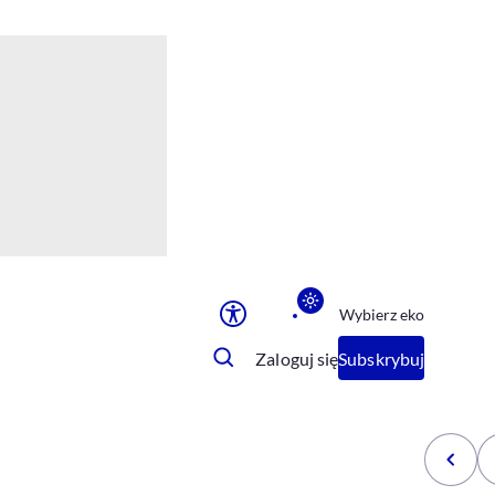
Ułatwienia dostępu
Rozmiar tekstu
Rozmiar tekstu
Rozmiar tekstu
Rozmiar tekstu
Normalny
Duży
Bardzo duży
Opcje wyświetlania
Wybierz eko
Podkreślenie linków
Zatrzymanie animacji
Zaloguj się
Subskrybuj
Odcienie szarości
Ułatwienie czytania