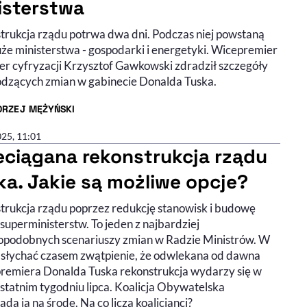
isterstwa
trukcja rządu potrwa dwa dni. Podczas niej powstaną
że ministerstwa - gospodarki i energetyki. Wicepremier
ter cyfryzacji Krzysztof Gawkowski zdradził szczegóły
dzących zmian w gabinecie Donalda Tuska.
DRZEJ MĘŻYŃSKI
R ARTYKUŁU - PROFIL
025, 11:01
eciągana rekonstrukcja rządu
ka. Jakie są możliwe opcje?
trukcja rządu poprzez redukcję stanowisk i budowę
superministerstw. To jeden z najbardziej
podobnych scenariuszy zmian w Radzie Ministrów. W
ji słychać czasem zwątpienie, że odwlekana od dawna
premiera Donalda Tuska rekonstrukcja wydarzy się w
statnim tygodniu lipca. Koalicja Obywatelska
da ją na środę. Na co liczą koalicjanci?