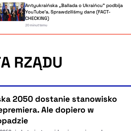
Antyukraińska „Ballada o Ukraińcu” podbija
YouTube'a. Sprawdziliśmy dane (FACT-
CHECKING)
20 minut temu
A RZĄDU
ska 2050 dostanie stanowisko
epremiera. Ale dopiero w
topadzie