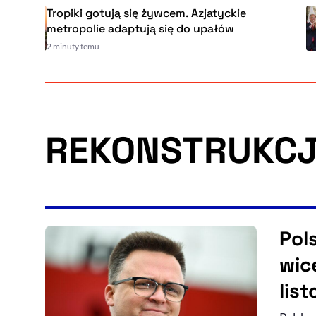
Tropiki gotują się żywcem. Azjatyckie
metropolie adaptują się do upałów
2 minuty temu
REKONSTRUKCJ
Pol
wic
lis