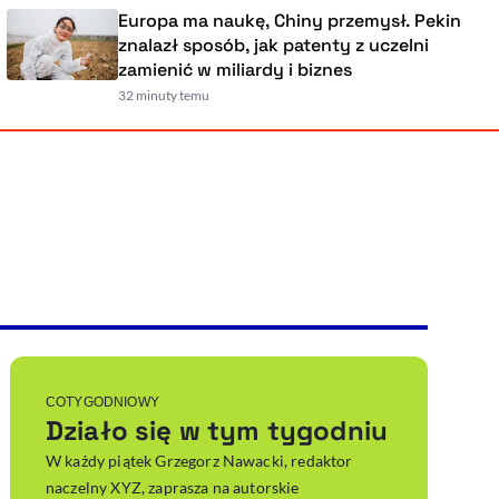
Europa ma naukę, Chiny przemysł. Pekin
znalazł sposób, jak patenty z uczelni
zamienić w miliardy i biznes
32 minuty temu
Powiększenie kursora
Resetuj opcje
Ułatwienia dostępności wspierają:
, otwiera się w nowym ok
Sprawdź, jak i dlaczego zwiększamy dostępność
, otwiera się w nowym oknie
Zgłoś problem
Deklaracja dostępności
, otwiera się w nowy