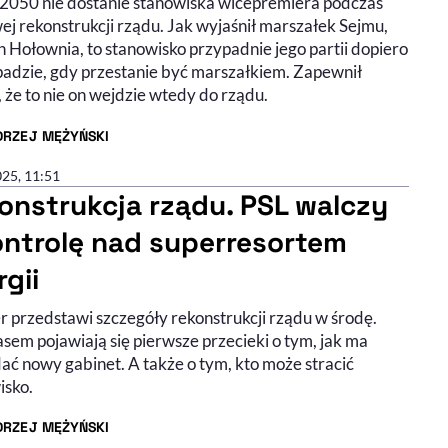
 2050 nie dostanie stanowiska wicepremiera podczas
ej rekonstrukcji rządu. Jak wyjaśnił marszałek Sejmu,
 Hołownia, to stanowisko przypadnie jego partii dopiero
opadzie, gdy przestanie być marszałkiem. Zapewnił
 że to nie on wejdzie wtedy do rządu.
DRZEJ MĘŻYŃSKI
R ARTYKUŁU - PROFIL
025, 11:51
onstrukcja rządu. PSL walczy
ontrolę nad superresortem
gii
r przedstawi szczegóły rekonstrukcji rządu w środę.
sem pojawiają się pierwsze przecieki o tym, jak ma
ać nowy gabinet. A także o tym, kto może stracić
isko.
DRZEJ MĘŻYŃSKI
R ARTYKUŁU - PROFIL