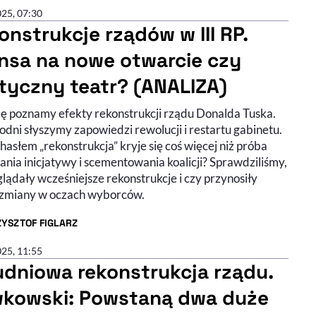
025, 07:30
onstrukcje rządów w III RP.
nsa na nowe otwarcie czy
ityczny teatr? (ANALIZA)
ę poznamy efekty rekonstrukcji rządu Donalda Tuska.
dni słyszymy zapowiedzi rewolucji i restartu gabinetu.
hasłem „rekonstrukcja” kryje się coś więcej niż próba
nia inicjatywy i scementowania koalicji? Sprawdziliśmy,
lądały wcześniejsze rekonstrukcje i czy przynosiły
 zmiany w oczach wyborców.
YSZTOF FIGLARZ
R ARTYKUŁU - PROFIL
025, 11:55
dniowa rekonstrukcja rządu.
kowski: Powstaną dwa duże