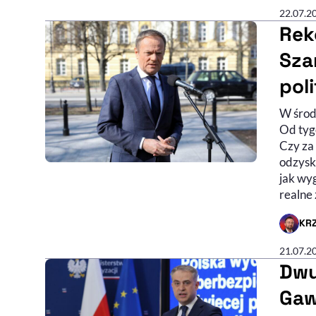
22.07.2
Rek
Sza
pol
W środ
Od tygo
Czy za 
odzyska
jak wyg
realne
KRZ
- AUTO
21.07.2
Dwu
Gaw