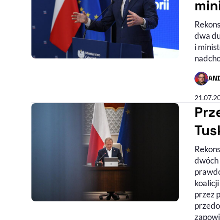
min
Rekons
dwa du
i minis
nadcho
AN
- AUTO
21.07.2
Prz
Tus
Rekons
dwóch 
prawdo
koalic
przez 
przedo
zapowia