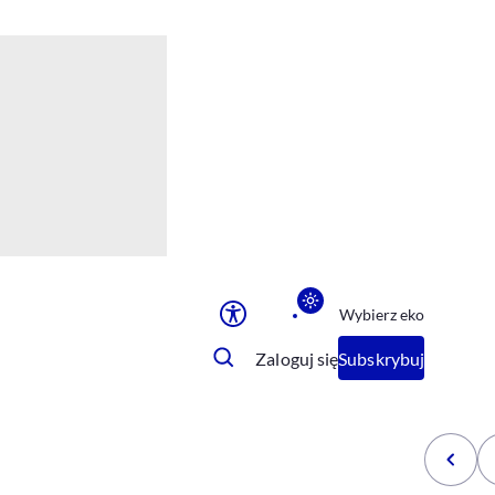
Ułatwienia dostępu
Rozmiar tekstu
Rozmiar tekstu
Rozmiar tekstu
Rozmiar tekstu
Normalny
Duży
Bardzo duży
Opcje wyświetlania
Wybierz eko
Podkreślenie linków
Zatrzymanie animacji
Zaloguj się
Subskrybuj
Odcienie szarości
Ułatwienie czytania