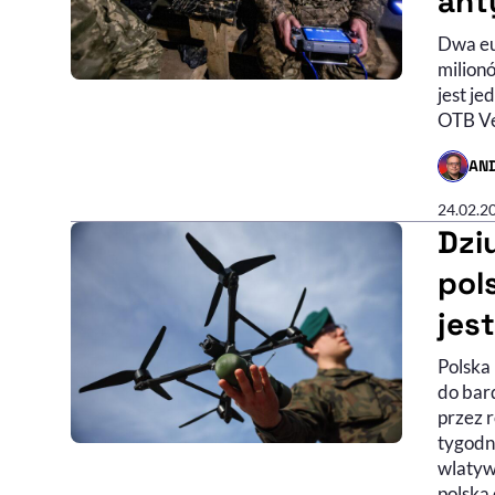
ant
Dwa eu
milion
jest je
OTB Ve
AN
- AUTO
24.02.2
Dzi
pol
jes
Polska 
do bar
przez r
tygodn
wlatywa
polska