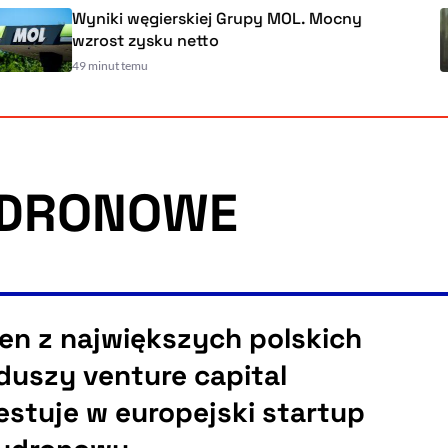
Wyniki węgierskiej Grupy MOL. Mocny
wzrost zysku netto
49 minut temu
YDRONOWE
en z największych polskich
duszy venture capital
estuje w europejski startup