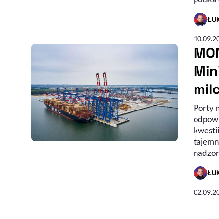
ŁU
- AUTO
10.09.2
MON
Min
mil
Porty 
odpowi
kwestii
tajemni
nadzoru
ŁU
- AUTO
02.09.2