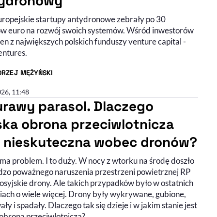
ydronowy
ropejskie startupy antydronowe zebrały po 30
ów euro na rozwój swoich systemów. Wśród inwestorów
den z największych polskich funduszy venture capital -
ntures.
DRZEJ MĘŻYŃSKI
R ARTYKUŁU - PROFIL
026, 11:48
urawy parasol. Dlaczego
ska obrona przeciwlotnicza
t nieskuteczna wobec dronów?
ma problem. I to duży. W nocy z wtorku na środę doszło
dzo poważnego naruszenia przestrzeni powietrznej RP
osyjskie drony. Ale takich przypadków było w ostatnich
iach o wiele więcej. Drony były wykrywane, gubione,
ły i spadały. Dlaczego tak się dzieje i w jakim stanie jest
 obrona przeciwlotnicza?