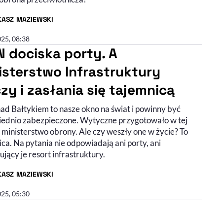
KASZ MAZIEWSKI
R ARTYKUŁU - PROFIL
025, 08:38
 dociska porty. A
isterstwo Infrastruktury
czy i zasłania się tajemnicą
nad Bałtykiem to nasze okno na świat i powinny być
ednio zabezpieczone. Wytyczne przygotowało w tej
 ministerstwo obrony. Ale czy weszły one w życie? To
ca. Na pytania nie odpowiadają ani porty, ani
jący je resort infrastruktury.
KASZ MAZIEWSKI
R ARTYKUŁU - PROFIL
025, 05:30