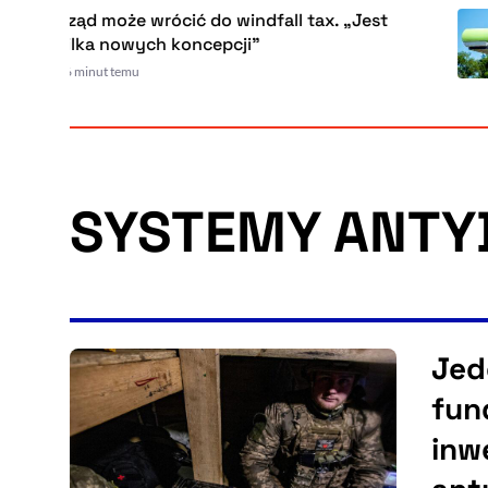
Rząd może wrócić do windfall tax. „Jest
kilka nowych koncepcji”
26 minut temu
SYSTEMY ANT
Jed
fun
inw