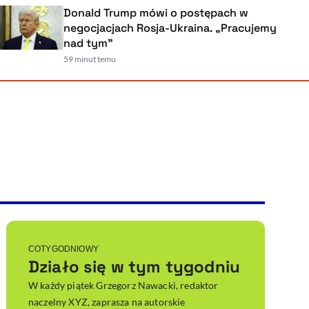
Donald Trump mówi o postępach w
negocjacjach Rosja-Ukraina. „Pracujemy
nad tym”
59 minut temu
Powiększenie kursora
Resetuj opcje
Ułatwienia dostępności wspierają:
, otwiera się w nowym ok
Sprawdź, jak i dlaczego zwiększamy dostępność
, otwiera się w nowym oknie
Zgłoś problem
Deklaracja dostępności
, otwiera się w nowy