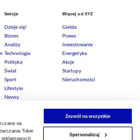
Sekcje
Więcej od XYZ
Dzieje się!
Giełda
Biznes
Prawo
Analizy
Inwestowanie
rm
Technologia
Energetyka
Polityka
Akcje
Świat
Startupy
Sport
Nieruchomości
Lifestyle
Newsy
Zezwól na wszystkie
szczane na
tarczania Tobie
Spersonalizuj
okies
ji reklamowych