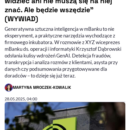
widzieć ani nie muszą się na niej
znać. Ale będzie wszędzie”
(WYWIAD)
Generatywna sztuczna inteligencja w mBanku to nie
eksperyment, a praktyczne narzędzia wychodzące z
firmowego inkubatora. W rozmowie z XYZ wiceprezes
mBanku ds. operacji i informatyki Krzysztof Dąbrowski
odsłania kulisy wdrożeń GenAI. Detekcja fraudów,
transkrypcja i analiza rozmów z klientami, asysta przy
danych czy podsumowania przygotowywane dla
doradców – to dzieje się już teraz.
MARTYNA MROCZEK-KOWALIK
- AUTOR ARTYKUŁU - PROFIL
28.05.2025, 04:00