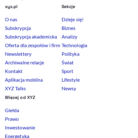
xyz.pl
Sekcje
O nas
Dzieje się!
Subskrypcja
Biznes
Subskrypcja akademicka
Analizy
Oferta dla zespołów i firm
Technologia
Newslettery
Polityka
Archiwalne relacje
Świat
Kontakt
Sport
Aplikacja mobilna
Lifestyle
XYZ Talks
Newsy
Więcej od XYZ
Giełda
Prawo
Inwestowanie
Energetyka