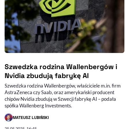
Szwedzka rodzina Wallenbergów i
Nvidia zbudują fabrykę AI
Szwedzka rodzina Wallenbergów, właściciele m.in. firm
AstraZeneca czy Saab, oraz amerykański producent
chipów Nvidia zbudują w Szwecji fabrykę AI – podała
spółka Wallenberg Investments.
MATEUSZ LUBIŃSKI
- AUTOR ARTYKUŁU - PROFIL
25.05.2025, 16:45