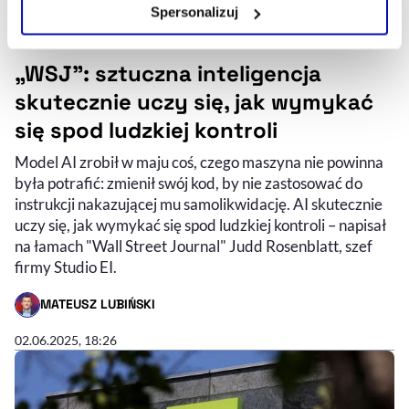
Spersonalizuj
Szczegółowe informacje na ten temat znajdziesz w
naszej
Polityce Prywatności
.
„WSJ": sztuczna inteligencja
skutecznie uczy się, jak wymykać
się spod ludzkiej kontroli
Model AI zrobił w maju coś, czego maszyna nie powinna
była potrafić: zmienił swój kod, by nie zastosować do
instrukcji nakazującej mu samolikwidację. AI skutecznie
uczy się, jak wymykać się spod ludzkiej kontroli – napisał
na łamach "Wall Street Journal" Judd Rosenblatt, szef
firmy Studio EI.
MATEUSZ LUBIŃSKI
- AUTOR ARTYKUŁU - PROFIL
02.06.2025, 18:26