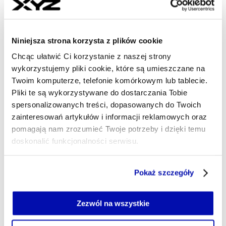
Karpiński, prezes firmy ANEGIS, w wywiadzie w studiu
XYZ. Podkreśla, że to proces głęboko
zindywidualizowany: inaczej wygląda w firmach
Niniejsza strona korzysta z plików cookie
produkcyjnych, inaczej w mediach czy transporcie.
Kluczowy cel? Lepsza efektywność każdej organizacji.
Chcąc ułatwić Ci korzystanie z naszej strony
wykorzystujemy pliki cookie, które są umieszczane na
MARTYNA MROCZEK-KOWALIK
Twoim komputerze, telefonie komórkowym lub tablecie.
- AUTOR ARTYKUŁU - PROFIL
Pliki te są wykorzystywane do dostarczania Tobie
04.06.2025, 13:34
spersonalizowanych treści, dopasowanych do Twoich
zainteresowań artykułów i informacji reklamowych oraz
pomagają nam zrozumieć Twoje potrzeby i dzięki temu
doskonalić funkcjonalności serwisu.
Część z plików jest niezbędna do prawidłowego działania
Pokaż szczegóły
serwisu i jego funkcjonalności.
Jeżeli nie wyrażasz zgody na zapisywanie plików cookie,
możesz łatwo zarządzać swoimi uprawnieniami, np. we
Zezwól na wszystkie
własnej przeglądarce internetowej lub po wybraniu opcji
Zarządzaj cookie.