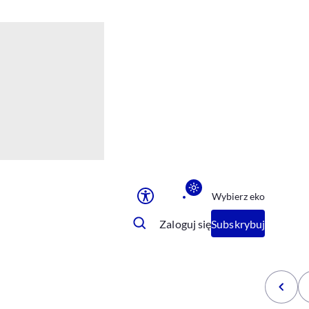
Ułatwienia dostępu
Rozmiar tekstu
Rozmiar tekstu
Rozmiar tekstu
Rozmiar tekstu
Normalny
Duży
Bardzo duży
Opcje wyświetlania
Wybierz eko
Podkreślenie linków
Zatrzymanie animacji
Zaloguj się
Subskrybuj
Odcienie szarości
Ułatwienie czytania