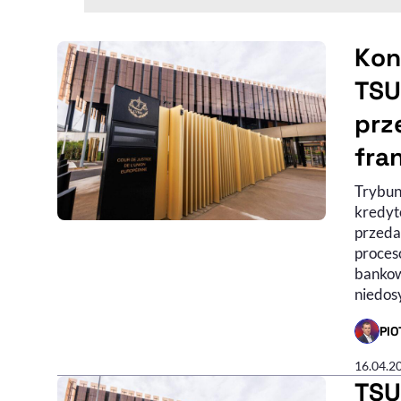
Kon
TSU
prz
fra
Trybun
kredyt
przeda
proces
bankow
niedos
PI
- AUTO
16.04.2
TSU