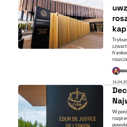
uwz
ros
kap
Trybun
czwart
franko
roszcz
MA
- AUTO
16.04.2
Dec
Naj
W poni
rozpra
powoła