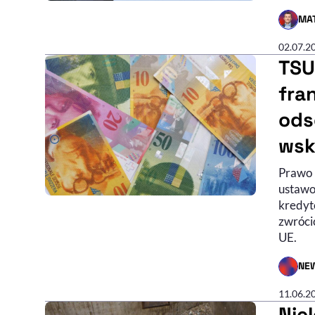
MAT
- AUTO
02.07.2
TSU
fra
ods
wsk
Prawo 
ustawo
kredyt
zwróci
UE.
NE
- AUTO
11.06.2
Nie