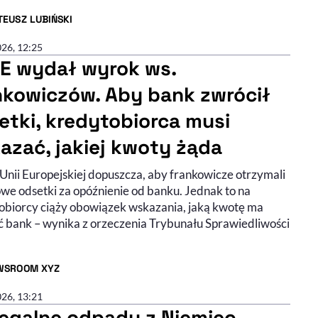
EUSZ LUBIŃSKI
R ARTYKUŁU - PROFIL
026, 12:25
E wydał wyrok ws.
nkowiczów. Aby bank zwrócił
etki, kredytobiorca musi
azać, jakiej kwoty żąda
Unii Europejskiej dopuszcza, aby frankowicze otrzymali
we odsetki za opóźnienie od banku. Jednak to na
obiorcy ciąży obowiązek wskazania, jaką kwotę ma
ć bank – wynika z orzeczenia Trybunału Sprawiedliwości
WSROOM XYZ
R ARTYKUŁU - PROFIL
026, 13:21
legalne odpady z Niemiec.