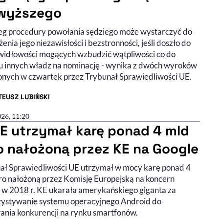
wyższego
eg procedury powołania sędziego może wystarczyć do
nia jego niezawisłości i bezstronności, jeśli doszło do
widłowości mogących wzbudzić wątpliwości co do
 innych władz na nominację - wynika z dwóch wyroków
onych w czwartek przez Trybunał Sprawiedliwości UE.
EUSZ LUBIŃSKI
R ARTYKUŁU - PROFIL
026, 11:20
E utrzymał karę ponad 4 mld
o nałożoną przez KE na Google
ał Sprawiedliwości UE utrzymał w mocy karę ponad 4
ro nałożoną przez Komisję Europejską na koncern
 w 2018 r. KE ukarała amerykańskiego giganta za
ystywanie systemu operacyjnego Android do
ania konkurencji na rynku smartfonów.