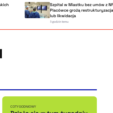
Szpital w Miastku bez umów z NFZ.
Placówce grożą restrukturyzacja, upadł
lub likwidacja
5 godzin temu
Powiększenie kursora
Resetuj opcje
I
Ułatwienia dostępności wspierają:
, otwiera się w nowym ok
Sprawdź, jak i dlaczego zwiększamy dostępność
, otwiera się w nowym oknie
Zgłoś problem
Deklaracja dostępności
, otwiera się w nowy