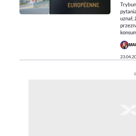
Trybun
pytani
uznał,
przezn
konsu
MA
- AUTO
23.04.2