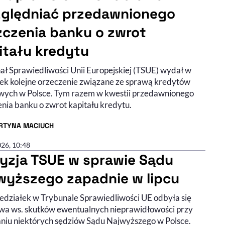
ględniać przedawnionego
zczenia banku o zwrot
itału kredytu
ał Sprawiedliwości Unii Europejskiej (TSUE) wydał w
ek kolejne orzeczenie związane ze sprawą kredytów
wych w Polsce. Tym razem w kwestii przedawnionego
enia banku o zwrot kapitału kredytu.
RTYNA MACIUCH
R ARTYKUŁU - PROFIL
026, 10:48
yzja TSUE w sprawie Sądu
wyższego zapadnie w lipcu
edziałek w Trybunale Sprawiedliwości UE odbyła się
wa ws. skutków ewentualnych nieprawidłowości przy
niu niektórych sędziów Sądu Najwyższego w Polsce.