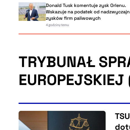
Donald Tusk komentuje zysk Orlenu.
Wskazuje na podatek od nadzwyczajnych
zysków firm paliwowych
4 godziny temu
TRYBUNAŁ SPRA
EUROPEJSKIEJ 
TSU
dot