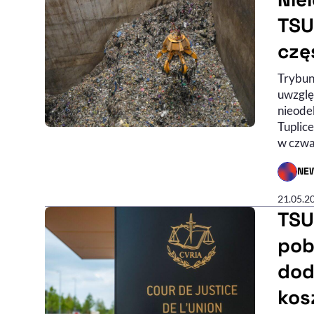
TSU
czę
Trybun
uwzglę
nieode
Tuplice
w czwa
NE
- AUTO
21.05.2
TSU
pob
dod
kos