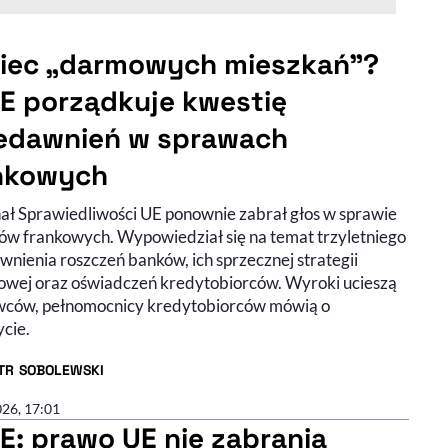
iec „darmowych mieszkań”?
E porządkuje kwestię
edawnień w sprawach
nkowych
ał Sprawiedliwości UE ponownie zabrał głos w sprawie
ów frankowych. Wypowiedział się na temat trzyletniego
wnienia roszczeń banków, ich sprzecznej strategii
owej oraz oświadczeń kredytobiorców. Wyroki ucieszą
ców, pełnomocnicy kredytobiorców mówią o
ycie.
OTR SOBOLEWSKI
R ARTYKUŁU - PROFIL
026, 17:01
E: prawo UE nie zabrania