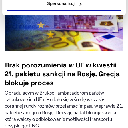
Spersonalizuj
Szczegółowe informacje na ten temat znajdziesz w
naszej
Polityce Prywatności
.
Brak porozumienia w UE w kwestii
21. pakietu sankcji na Rosję. Grecja
blokuje proces
Obradującym w Brukseli ambasadorom państw
członkowskich UE nie udało się w środę w czasie
porannej rundy rozmów przełamać impasu w sprawie 21.
pakietu sankcji na Rosję. Decyzję nadal blokuje Grecja,
która walczy o odblokowanie możliwości transportu
rosyjskiego LNG.