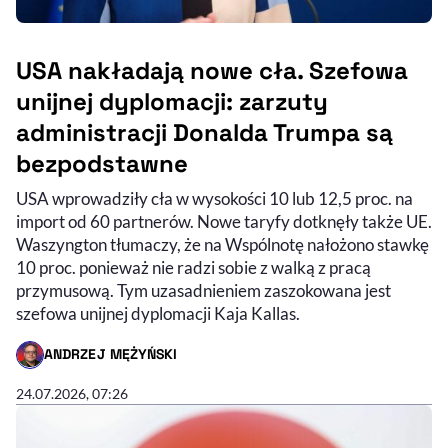
USA nakładają nowe cła. Szefowa
unijnej dyplomacji: zarzuty
administracji Donalda Trumpa są
bezpodstawne
USA wprowadziły cła w wysokości 10 lub 12,5 proc. na
import od 60 partnerów. Nowe taryfy dotknęły także UE.
Waszyngton tłumaczy, że na Wspólnotę nałożono stawkę
10 proc. ponieważ nie radzi sobie z walką z pracą
przymusową. Tym uzasadnieniem zaszokowana jest
szefowa unijnej dyplomacji Kaja Kallas.
ANDRZEJ MĘŻYŃSKI
- AUTOR ARTYKUŁU - PROFIL
24.07.2026, 07:26