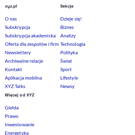
xyz.pl
Sekcje
O nas
Dzieje się!
Subskrypcja
Biznes
Subskrypcja akademicka
Analizy
Oferta dla zespołów i firm
Technologia
Newslettery
Polityka
Archiwalne relacje
Świat
Kontakt
Sport
Aplikacja mobilna
Lifestyle
XYZ Talks
Newsy
Więcej od XYZ
Giełda
Prawo
Inwestowanie
Energetyka