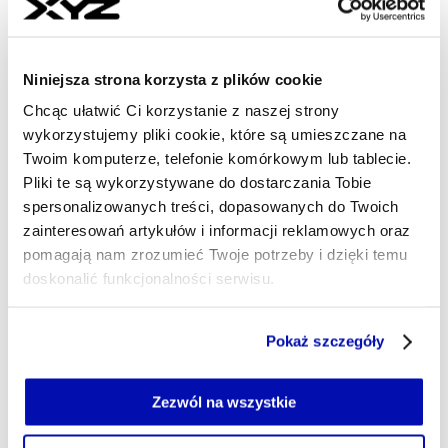
Branża AGD w kryzysie, a Miele
rośnie. „W dobrych czasach trzeba
Niniejsza strona korzysta z plików cookie
się przygotować na złe” (WYWIAD)
Chcąc ułatwić Ci korzystanie z naszej strony
wykorzystujemy pliki cookie, które są umieszczane na
Niemiecka firma, inaczej niż konkurencja, zwiększa
Twoim komputerze, telefonie komórkowym lub tablecie.
sprzedaż, nie martwi się cłami i uruchamia produkcję
Pliki te są wykorzystywane do dostarczania Tobie
nowych rodzajów sprzętu. Jak prawnuk założyciela dr
spersonalizowanych treści, dopasowanych do Twoich
Markus Miele ocenia działania Brukseli, jak rozmawia z
zainteresowań artykułów i informacji reklamowych oraz
politykami i dlaczego nie podoba mu się hasło Made in
pomagają nam zrozumieć Twoje potrzeby i dzięki temu
Europe?
doskonalić funkcjonalności serwisu.
MAŁGORZATA GRZEGORCZYK
- AUTOR ARTYKUŁU - PROFIL
Część z plików jest niezbędna do prawidłowego działania
23.07.2026, 05:00
Pokaż szczegóły
serwisu i jego funkcjonalności.
Jeżeli nie wyrażasz zgody na zapisywanie plików cookie,
możesz łatwo zarządzać swoimi uprawnieniami, np. we
Zezwól na wszystkie
własnej przeglądarce internetowej lub po wybraniu opcji
Zarządzaj cookie.