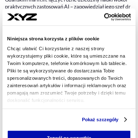
praktycznych zastosowań AI – zapowiedział jego szef dr
Jakub Neumann prof. UG. Jego zdaniem AI stanowi
ogromną szansę na rozwój.
NEWSROOM XYZ
- AUTOR ARTYKUŁU - PROFIL
Niniejsza strona korzysta z plików cookie
14.04.2026, 07:40
Chcąc ułatwić Ci korzystanie z naszej strony
wykorzystujemy pliki cookie, które są umieszczane na
Twoim komputerze, telefonie komórkowym lub tablecie.
Pliki te są wykorzystywane do dostarczania Tobie
spersonalizowanych treści, dopasowanych do Twoich
zainteresowań artykułów i informacji reklamowych oraz
pomagają nam zrozumieć Twoje potrzeby i dzięki temu
doskonalić funkcjonalności serwisu.
Część z plików jest niezbędna do prawidłowego działania
Pokaż szczegóły
serwisu i jego funkcjonalności.
Jeżeli nie wyrażasz zgody na zapisywanie plików cookie,
możesz łatwo zarządzać swoimi uprawnieniami, np. we