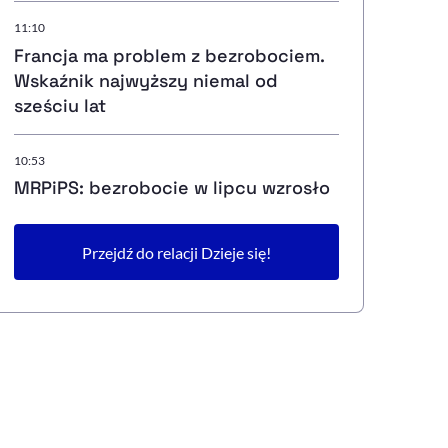
11:10
Francja ma problem z bezrobociem.
Wskaźnik najwyższy niemal od
sześciu lat
10:53
MRPiPS: bezrobocie w lipcu wzrosło
Przejdź do relacji Dzieje się!