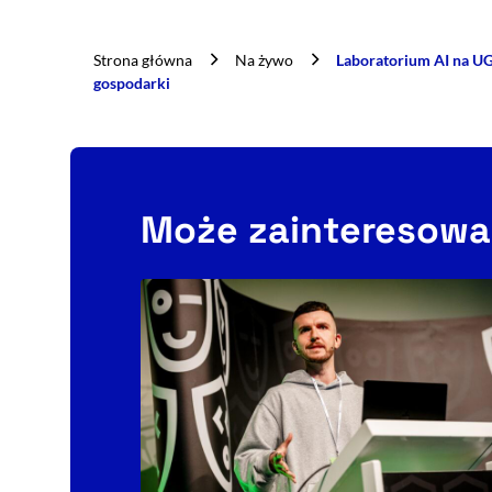
Strona główna
Na żywo
Laboratorium AI na U
gospodarki
Może zainteresowa