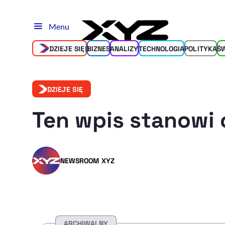
Menu
DZIEJE SIĘ!
BIZNES
ANALIZY
TECHNOLOGIA
POLITYKA
Ś
DZIEJE SIĘ
Ten wpis stanowi 
NEWSROOM XYZ
ARCHIWALNY