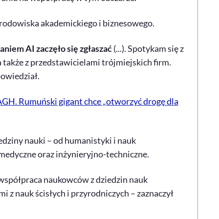
środowiska akademickiego i biznesowego.
niem AI zaczęło się zgłaszać
(...). Spotykam się z
także z przedstawicielami trójmiejskich firm.
powiedział.
 AGH. Rumuński gigant chce „otworzyć drogę dla
ziny nauki – od humanistyki i nauk
o medyczne oraz inżynieryjno-techniczne.
 współpraca naukowców z dziedzin nauk
 z nauk ścisłych i przyrodniczych – zaznaczył