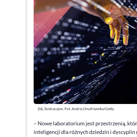
Zdj. ilustracyjne. Fot. Andriy Onufriyenko/Getty
– Nowe laboratorium jest przestrzenią, któ
inteligencji dla różnych dziedzin i dyscyplin