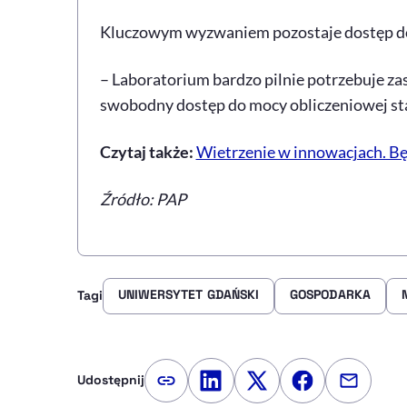
Kluczowym wyzwaniem pozostaje dostęp do 
– Laboratorium bardzo pilnie potrzebuje z
swobodny dostęp do mocy obliczeniowej sta
Czytaj także:
Wietrzenie w innowacjach. B
Źródło: PAP
UNIWERSYTET GDAŃSKI
GOSPODARKA
Tagi
Udostępnij
Kopiuj link artykułu
Udostępnij na LinkedIn
Udostępnij na Twitte
Udostępnij na
Udostępn