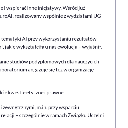
 i wspierać inne inicjatywy. Wśród już
uroAI, realizowany wspólnie z wydziałami UG
tematyki AI przy wykorzystaniu rezultatów
jakie wykształciła u nas ewolucja – wyjaśnił.
anie studiów podyplomowych dla nauczycieli
aboratorium angażuje się też w organizację
kże kwestie etyczne i prawne.
i zewnętrznymi, m.in. przy wsparciu
j relacji – szczególnie w ramach Związku Uczelni