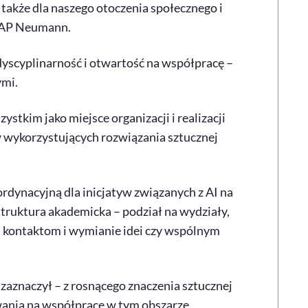
akże dla naszego otoczenia społecznego i
 PAP Neumann.
dyscyplinarność i otwartość na współpracę –
ymi.
stkim jako miejsce organizacji i realizacji
 wykorzystujących rozwiązania sztucznej
rdynacyjną dla inicjatyw związanych z AI na
struktura akademicka – podział na wydziały,
y, kontaktom i wymianie idei czy wspólnym
zaznaczył – z rosnącego znaczenia sztucznej
wania na współpracę w tym obszarze.