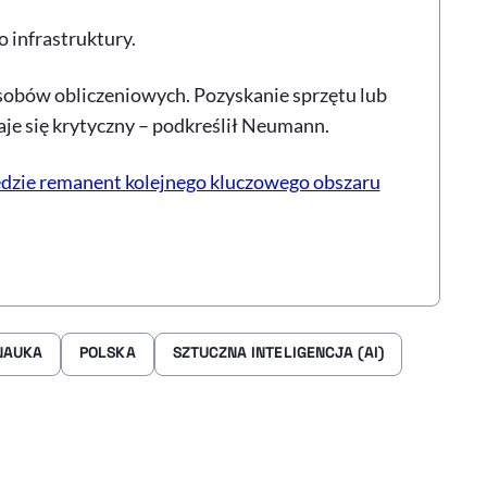
infrastruktury.
asobów obliczeniowych. Pozyskanie sprzętu lub
je się krytyczny – podkreślił Neumann.
ędzie remanent kolejnego kluczowego obszaru
NAUKA
POLSKA
SZTUCZNA INTELIGENCJA (AI)
rze
 Facebooku
ij przez e-mail