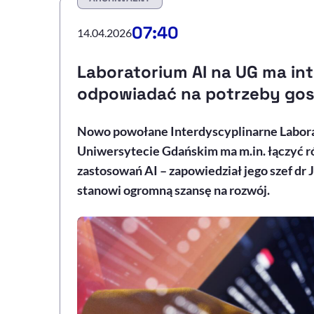
07:40
14.04.2026
Laboratorium AI na UG ma i
odpowiadać na potrzeby gos
Nowo powołane Interdyscyplinarne Laborat
Uniwersytecie Gdańskim ma m.in. łączyć r
zastosowań AI – zapowiedział jego szef dr
stanowi ogromną szansę na rozwój.