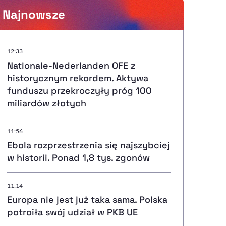
Najnowsze
Powiększenie kursora
12:33
Nationale-Nederlanden OFE z
Resetuj opcje
historycznym rekordem. Aktywa
funduszu przekroczyły próg 100
Ułatwienia dostępności wspierają:
miliardów złotych
11:56
Ebola rozprzestrzenia się najszybciej
, otwiera się w nowym ok
Sprawdź, jak i dlaczego zwiększamy dostępność
w historii. Ponad 1,8 tys. zgonów
11:14
, otwiera się w nowym oknie
Zgłoś problem
Deklaracja dostępności
, otwiera się w nowy
Europa nie jest już taka sama. Polska
potroiła swój udział w PKB UE