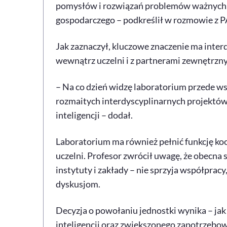
pomysłów i rozwiązań problemów ważnych t
gospodarczego – podkreślił w rozmowie z
Jak zaznaczył, kluczowe znaczenie ma inter
wewnątrz uczelni i z partnerami zewnętrzn
– Na co dzień widzę laboratorium przede wszy
rozmaitych interdyscyplinarnych projektów
inteligencji – dodał.
Laboratorium ma również pełnić funkcję koo
uczelni. Profesor zwrócił uwagę, że obecna 
instytuty i zakłady – nie sprzyja współprac
dyskusjom.
Decyzja o powołaniu jednostki wynika – jak 
inteligencji oraz zwiększonego zapotrzebo