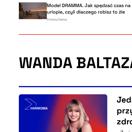
Model DRAMMA. Jak spędzać czas na
urlopie, czyli dlaczego robisz to źle
9 minut temu
WANDA BALTAZ
45:34
CZAS TRWANIA
Jed
prz
zdr