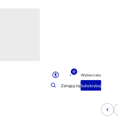
Ułatwienia dostępu
Rozmiar tekstu
Rozmiar tekstu
Rozmiar tekstu
Rozmiar tekstu
Normalny
Duży
Bardzo duży
Opcje wyświetlania
Wybierz eko
Podkreślenie linków
Zatrzymanie animacji
Zaloguj się
Subskrybuj
Odcienie szarości
Ułatwienie czytania