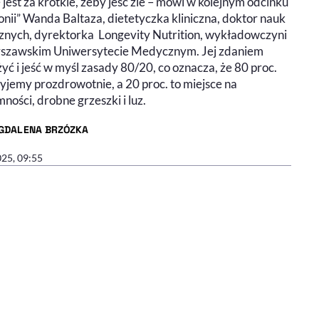
 jest za krótkie, żeby jeść źle – mówi w kolejnym odcinku
a do słuchania (podcast)
ie wideo
nii” Wanda Baltaza, dietetyczka kliniczna, doktor nauk
nych, dyrektorka Longevity Nutrition, wykładowczyni
szawskim Uniwersytecie Medycznym. Jej zdaniem
yć i jeść w myśl zasady 80/20, co oznacza, że 80 proc.
yjemy prozdrowotnie, a 20 proc. to miejsce na
ności, drobne grzeszki i luz.
GDALENA BRZÓZKA
R ARTYKUŁU - PROFIL
025, 09:55