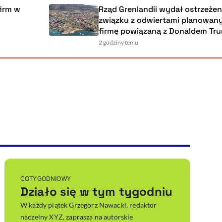
 w
Rząd Grenlandii wydał ostrzeżenie 
związku z odwiertami planowanymi 
firmę powiązaną z Donaldem Trum
2 godziny temu
Powiększenie kursora
Resetuj opcje
Ułatwienia dostępności wspierają:
, otwiera się w nowym ok
Sprawdź, jak i dlaczego zwiększamy dostępność
, otwiera się w nowym oknie
Zgłoś problem
Deklaracja dostępności
, otwiera się w nowy