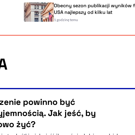
Obecny sezon publikacji wyników firm
USA najlepszy od kilku lat
1 godzinę temu
A
zenie powinno być
yjemnością. Jak jeść, by
owo żyć?