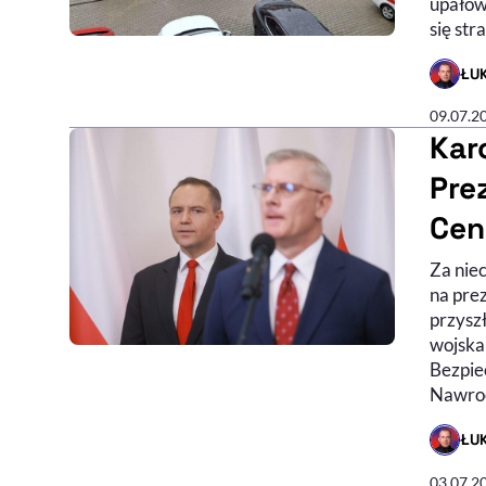
upałów
się str
ŁU
- AUTO
09.07.2
Kar
Pre
Cen
Za nie
na pre
przyszł
wojska
Bezpie
Nawroc
ŁU
- AUTO
03.07.2