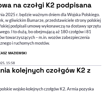
wa na czołgi K2 podpisana
pnia 2025 r. będzie ważnym dniem dla Wojska Polskiego.
k, w gliwickim Bumarze, przedstawiciele strony polskiej
ańskiej podpisali umowę wykonawczą na dostawy sprzętu
wego. I to dużą, bo obejmującą aż 180 czołgów i 81
ów towarzyszących – m.in. wozów zabezpieczenia
cznego i ruchomych mostów.
KASZ MAZIEWSKI
R ARTYKUŁU - PROFIL
025, 15:58
nia kolejnych czołgów K2 z
olskie wojsko kolejnych czołgów K2. Armia pozyska