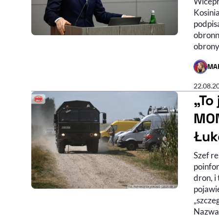
Wicepr
Kosini
podpisa
obronn
obrony
MA
- AUTO
22.08.2
„To
MON
Łu
Szef r
poinfo
dron, i
pojawie
„szcze
Nazwał