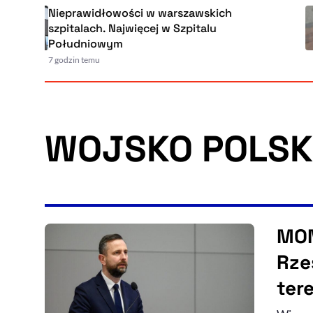
Nieprawidłowości w warszawskich
szpitalach. Najwięcej w Szpitalu
Południowym
7 godzin temu
WOJSKO POLSK
MON
Rze
ter