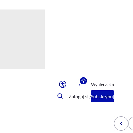
Ułatwienia dostępu
Rozmiar tekstu
Rozmiar tekstu
Rozmiar tekstu
Rozmiar tekstu
Normalny
Duży
Bardzo duży
Opcje wyświetlania
Wybierz eko
Podkreślenie linków
Zatrzymanie animacji
Zaloguj się
Subskrybuj
Odcienie szarości
Ułatwienie czytania