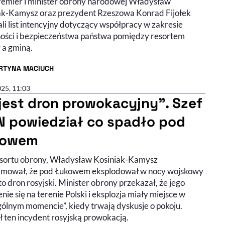
emier i minister obrony narodowej Władysław
ak-Kamysz oraz prezydent Rzeszowa Konrad Fijołek
li list intencyjny dotyczący współpracy w zakresie
ości i bezpieczeństwa państwa pomiędzy resortem
 a gminą.
RTYNA MACIUCH
R ARTYKUŁU - PROFIL
025, 11:03
 jest dron prowokacyjny”. Szef
 powiedział co spadło pod
kowem
esortu obrony, Władysław Kosiniak-Kamysz
rmował, że pod Łukowem eksplodował w nocy wojskowy
 to dron rosyjski. Minister obrony przekazał, że jego
nie się na terenie Polski i eksplozja miały miejsce w
gólnym momencie”, kiedy trwają dyskusje o pokoju.
 ten incydent rosyjską prowokacją.