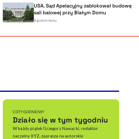
USA. Sąd Apelacyjny zablokował budowę
sali balowej przy Białym Domu
8 godzin temu
Powiększenie kursora
Resetuj opcje
Ułatwienia dostępności wspierają:
, otwiera się w nowym ok
Sprawdź, jak i dlaczego zwiększamy dostępność
, otwiera się w nowym oknie
Zgłoś problem
Deklaracja dostępności
, otwiera się w nowy