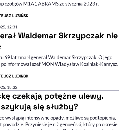
up czołgów M1A1 ABRAMS ze stycznia 2023 r.
EUSZ LUBIŃSKI
R ARTYKUŁU - PROFIL
025, 12:31
erał Waldemar Skrzypczak nie
e
u 69 lat zmarł generał Waldemar Skrzypczak. O jego
i poinformował szef MON Władysław Kosiniak-Kamysz.
EUSZ LUBIŃSKI
R ARTYKUŁU - PROFIL
025, 18:32
skę czekają potężne ulewy.
 szykują się służby?
ce wystąpią intensywne opady, możliwe są podtopienia,
 powodzie. Przyniesie je niż genueński, który po okresie