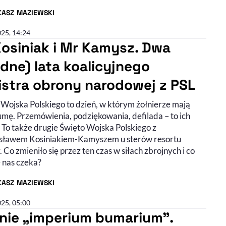
KASZ MAZIEWSKI
R ARTYKUŁU - PROFIL
025, 14:24
Kosiniak i Mr Kamysz. Dwa
udne) lata koalicyjnego
istra obrony narodowej z PSL
 Wojska Polskiego to dzień, w którym żołnierze mają
umę. Przemówienia, podziękowania, defilada – to ich
 To także drugie Święto Wojska Polskiego z
ławem Kosiniakiem-Kamyszem u sterów resortu
 Co zmieniło się przez ten czas w siłach zbrojnych i co
e nas czeka?
KASZ MAZIEWSKI
R ARTYKUŁU - PROFIL
025, 05:00
nie „imperium bumarium”.