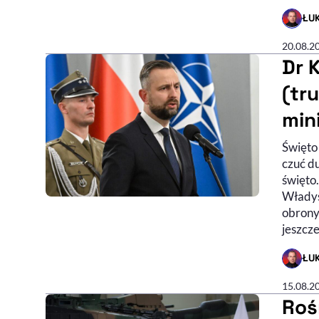
ŁU
- AUTO
20.08.2
Dr 
(tr
min
Święto
czuć d
święto.
Władys
obrony.
jeszcz
ŁU
- AUTO
15.08.2
Roś