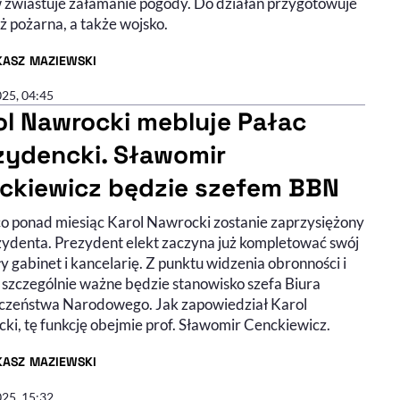
 zwiastuje załamanie pogody. Do działań przygotowuje
aż pożarna, a także wojsko.
KASZ MAZIEWSKI
R ARTYKUŁU - PROFIL
025, 04:45
ol Nawrocki mebluje Pałac
zydencki. Sławomir
ckiewicz będzie szefem BBN
co ponad miesiąc Karol Nawrocki zostanie zaprzysiężony
zydenta. Prezydent elekt zaczyna już kompletować swój
y gabinet i kancelarię. Z punktu widzenia obronności i
 szczególnie ważne będzie stanowisko szefa Biura
czeństwa Narodowego. Jak zapowiedział Karol
ki, tę funkcję obejmie prof. Sławomir Cenckiewicz.
KASZ MAZIEWSKI
R ARTYKUŁU - PROFIL
025, 15:32