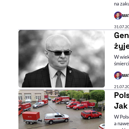
na zak
MAT
- AUTO
31.07.2
Gen
żyj
W wiek
śmierc
MAT
- AUTO
21.07.2
Pol
Jak
W Pols
a nawet