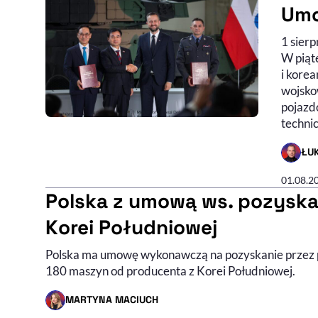
Umo
1 sier
W piąte
i kore
wojsko
pojazd
techni
ŁU
- AUTO
01.08.2
Polska z umową ws. pozyska
Korei Południowej
Polska ma umowę wykonawczą na pozyskanie przez p
180 maszyn od producenta z Korei Południowej.
MARTYNA MACIUCH
- AUTOR ARTYKUŁU - PROFIL