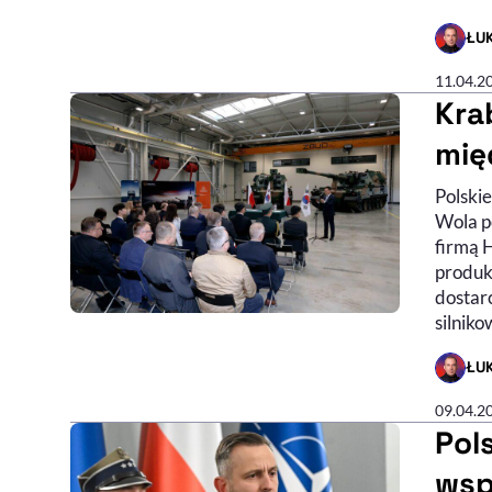
ŁU
- AUTO
11.04.2
Kra
mię
Polski
Wola p
firmą 
produk
dostar
silniko
ŁU
- AUTO
09.04.2
Pol
wsp