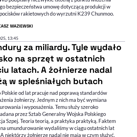
ego bezpieczeństwa umowę dotyczącą produkcji w
 pocisków rakietowych do wyrzutni K239 Chunmoo.
KASZ MAZIEWSKI
R ARTYKUŁU - PROFIL
025, 13:45
dury za miliardy. Tyle wydało
sko na sprzęt w ostatnich
ciu latach. A żołnierze nadal
żą w spleśniałych butach
 Polskie od lat pracuje nad poprawą standardów
żenia żołnierzy. Jednym z nich ma być wymiana
rowania i wyposażenia. Temu służy szeroko
adana przez Sztab Generalny Wojska Polskiego
ja Szpej. Teoria teorią, a praktyka praktyką. Faktem
że na umundurowanie wydaliśmy w ciągu ostatnich lat
 A niektórzy żołnierze nadal nie mają w czym służyć.