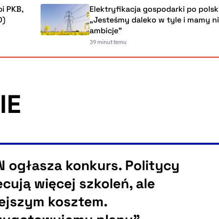
Elektryfikacja gospodarki po polsku.
„Jesteśmy daleko w tyle i mamy niskie
ambicje”
39 minut temu
IE
 ogłasza konkurs. Politycy
ecują więcej szkoleń, ale
ejszym kosztem.