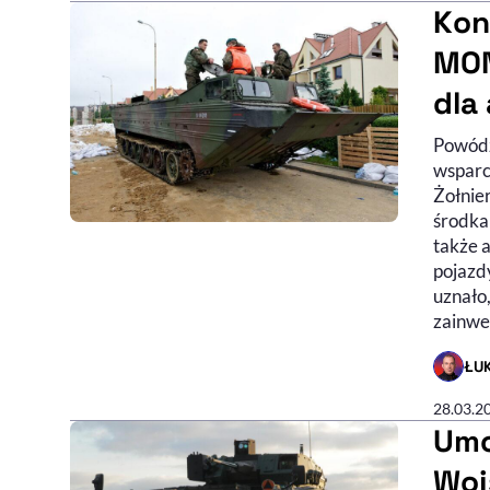
Kon
MON
dla
Powódź
wsparc
Żołnier
środkam
także 
pojazd
uznało,
zainwe
ŁU
- AUTO
28.03.2
Umo
Woj