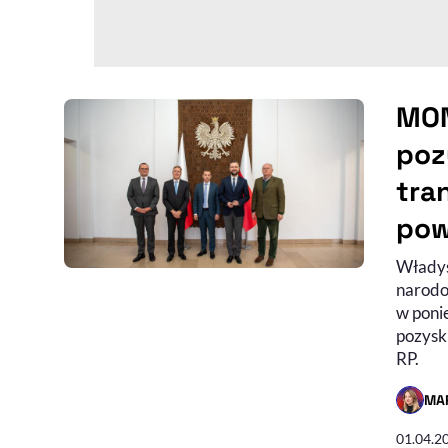
MON
poz
tra
pow
Władys
narodow
w poni
pozysk
RP.
MA
- AUTO
01.04.2