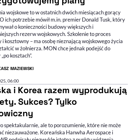
zygotowujemy plany"
nia wojskowe to w ostatnich dwóch miesiącach gorący
O ich potrzebie mówił m.in. premier Donald Tusk, który
nywał o konieczności budowy większych i
iejszych rezerw wojskowych. Szkolenie to proces
y i kosztowny – ma osobę nieznającą wojskowego życia
ztałcić w żołnierza. MON chce jednak podejść do
„po kosztach”.
KASZ MAZIEWSKI
R ARTYKUŁU - PROFIL
025, 06:00
ska i Korea razem wyprodukują
iety. Sukces? Tylko
owiczny
o spektakularnie, ale to porozumienie, które nie może
ać niezauważone. Koreańska Hanwha Aerospace i
WB podpisały niezwykle istotną z punktu widzenia