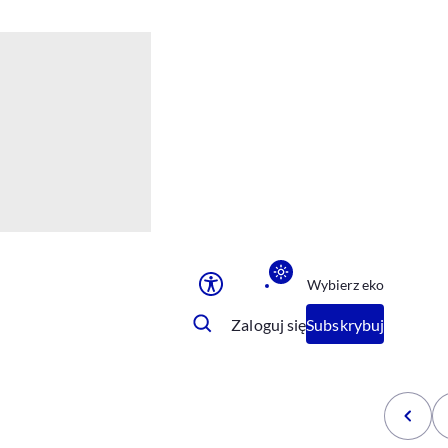
Ułatwienia dostępu
Rozmiar tekstu
Rozmiar tekstu
Rozmiar tekstu
Rozmiar tekstu
Normalny
Duży
Bardzo duży
Opcje wyświetlania
Wybierz eko
Podkreślenie linków
Zatrzymanie animacji
Zaloguj się
Subskrybuj
Odcienie szarości
Ułatwienie czytania