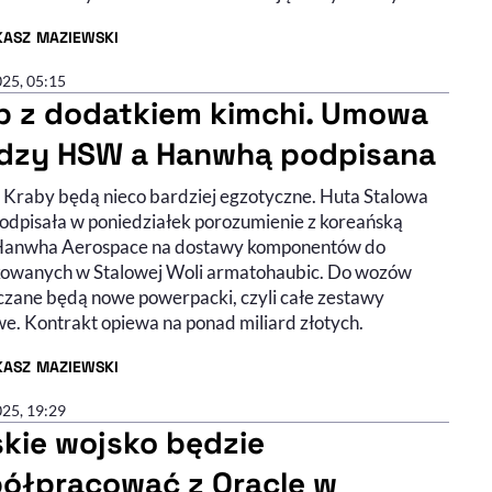
KASZ MAZIEWSKI
R ARTYKUŁU - PROFIL
025, 05:15
b z dodatkiem kimchi. Umowa
dzy HSW a Hanwhą podpisana
e Kraby będą nieco bardziej egzotyczne. Huta Stalowa
odpisała w poniedziałek porozumienie z koreańską
Hanwha Aerospace na dostawy komponentów do
owanych w Stalowej Woli armatohaubic. Do wozów
czane będą nowe powerpacki, czyli całe zestawy
we. Kontrakt opiewa na ponad miliard złotych.
KASZ MAZIEWSKI
R ARTYKUŁU - PROFIL
025, 19:29
skie wojsko będzie
ółpracować z Oracle w