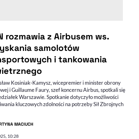
 rozmawia z Airbusem ws.
yskania samolotów
nsportowych i tankowania
ietrznego
ław Kosiniak-Kamysz, wicepremier i minister obrony
ej i Guillaume Faury, szef koncernu Airbus, spotkali się
edziałek Warszawie. Spotkanie dotyczyło możliwości
iwania kluczowych zdolności na potrzeby Sił Zbrojnych
RTYNA MACIUCH
R ARTYKUŁU - PROFIL
025, 10:28