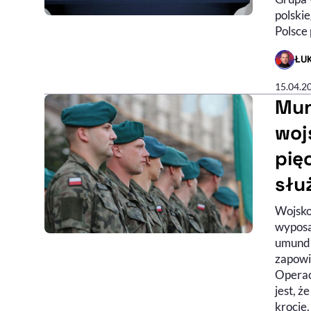
polski
Polsce
ŁU
- AUTO
15.04.2
Mun
woj
pię
słu
Wojsko
wyposa
umundu
zapowi
Operac
jest, 
krocie.