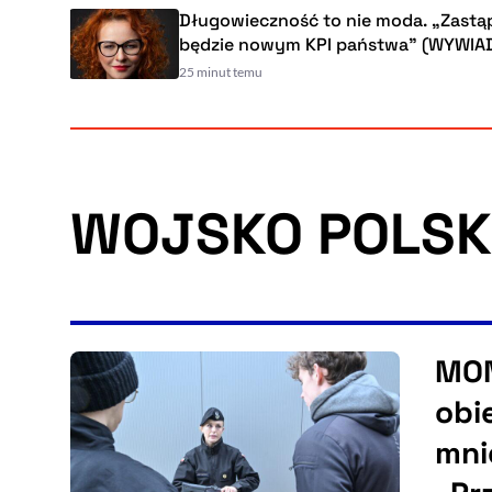
Długowieczność to nie moda. „Zastąpi PKB,
będzie nowym KPI państwa” (WYWIAD)
25 minut temu
WOJSKO POLSK
MON
obi
mni