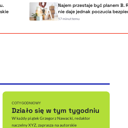
Najem przestaje być planem B. Rynek wc
nie daje jednak poczucia bezpieczeństw
57 minut temu
Powiększenie kursora
Resetuj opcje
Ułatwienia dostępności wspierają:
, otwiera się w nowym ok
Sprawdź, jak i dlaczego zwiększamy dostępność
, otwiera się w nowym oknie
Zgłoś problem
Deklaracja dostępności
, otwiera się w nowy