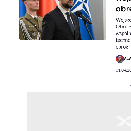
obr
Wojsko
Obrony
współp
technol
oprogr
AL
- AUTO
01.04.2