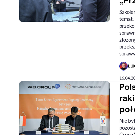
„Pr
Szkole
temat. 
przeko
sprawn
złożon
przeks
sprawy 
ŁU
- AUTO
16.04.2
Pol
rak
poł
Nie był
pozost
Grupa 