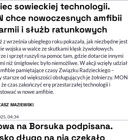
iec sowieckiej technologii.
 chce nowoczesnych amfibii
 armii i służb ratunkowych
 z września ubiegłego roku pokazała, jak niezbędne jest
ie wojska w walce ze skutkami klęsk żywiołowych.
ze i sprzęt ruszyli na pomoc tam, gdzie dotarcie innymi
i niż śmigłowiec było niemożliwe. W akcji wzięły udział
amfibie pamiętające czasy Związku Radzieckiego –
y starsze od większości obsługujących je żołnierzy. MON
 że czas zakończyć erę przestarzałej technologii i
stować w nowe amfibie.
KASZ MAZIEWSKI
R ARTYKUŁU - PROFIL
025, 04:34
wa na Borsuka podpisana.
sko długo na nią czekało