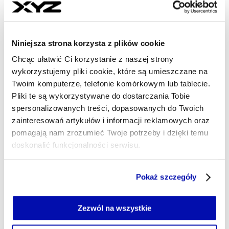
MARIUSZ BARTODZIEJ
- AUTOR ARTYKUŁU - PROFIL
15.05.2026, 05:50
Niniejsza strona korzysta z plików cookie
Chcąc ułatwić Ci korzystanie z naszej strony
wykorzystujemy pliki cookie, które są umieszczane na
Twoim komputerze, telefonie komórkowym lub tablecie.
Pliki te są wykorzystywane do dostarczania Tobie
spersonalizowanych treści, dopasowanych do Twoich
zainteresowań artykułów i informacji reklamowych oraz
pomagają nam zrozumieć Twoje potrzeby i dzięki temu
doskonalić funkcjonalności serwisu.
Część z plików jest niezbędna do prawidłowego działania
Pokaż szczegóły
serwisu i jego funkcjonalności.
Jeżeli nie wyrażasz zgody na zapisywanie plików cookie,
możesz łatwo zarządzać swoimi uprawnieniami, np. we
Zezwól na wszystkie
własnej przeglądarce internetowej lub po wybraniu opcji