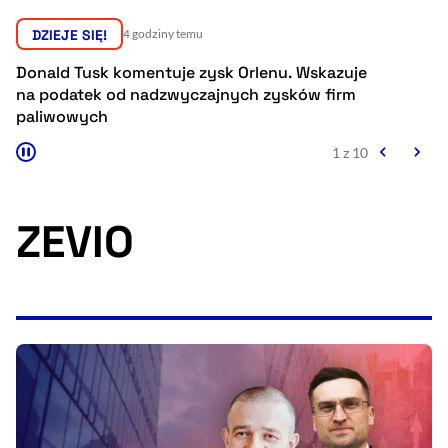
Resetuj opcje
DZIEJE SIĘ!
4 godziny temu
Ułatwienia dostępności wspierają:
Donald Tusk komentuje zysk Orlenu. Wskazuje
D
na podatek od nadzwyczajnych zysków firm
dr
paliwowych
1 z 10
ZEVIO
, otwiera się w nowym 
Sprawdź, jak i dlaczego zwiększamy dostępność
, otwiera się w nowym oknie
Zgłoś problem
Deklaracja dostępności
, otwiera się w no