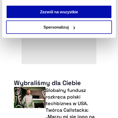
Jeżeli nie wyrażasz zgody na zapisywanie plików cookie,
możesz łatwo zarządzać swoimi uprawnieniami, np. we
Zezwól na wszystkie
własnej przeglądarce internetowej lub po wybraniu opcji
Zarządzaj cookie.
Spersonalizuj
Szczegółowe informacje na ten temat znajdziesz w
naszej
Polityce Prywatności
.
Wybraliśmy dla Ciebie
Globalny fundusz
rozkręca polski
techbiznes w USA.
Twórca Callstacka:
„Marzy mi się logo na