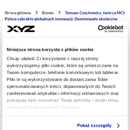
Strona główna
Biznes
Tomasz Czechowicz, twórca MCI:
Polsce zabrakło globalnych innowacji. Dominowało skuteczne
naśladownictwo (WYWIAD)
Niniejsza strona korzysta z plików cookie
- AUTOR ARTYKUŁU - PROFI
MARIUSZ BARTODZIEJ
Dziennikarz
Chcąc ułatwić Ci korzystanie z naszej strony
wykorzystujemy pliki cookie, które są umieszczane na
W skrócie: ambitny, dociekliwy i uparty. Tematy
Twoim komputerze, telefonie komórkowym lub tablecie.
zgłębiam od A do Z, bo jakość zawsze się obroni.
Piszę o handlu, FMCG, ochronie zdrowia,
Pliki te są wykorzystywane do dostarczania Tobie
wszelkich M&A oraz funduszach PE, PD oraz VC.
spersonalizowanych treści, dopasowanych do Twoich
Prywatnie po drodze mi z reportażami i sportem.
zainteresowań artykułów i informacji reklamowych oraz
pomagają nam zrozumieć Twoje potrzeby i dzięki temu
mariusz.bartodziej@xyz.pl
doskonalić funkcjonalności serwisu.
Część z plików jest niezbędna do prawidłowego działania
Pokaż szczegóły
serwisu i jego funkcjonalności.