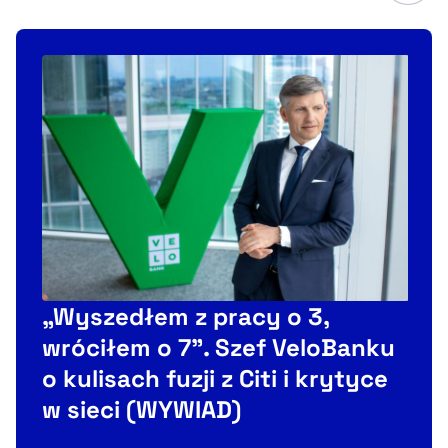
„Wyszedłem z pracy o 3,
wróciłem o 7”. Szef VeloBanku
o kulisach fuzji z Citi i krytyce
w sieci (WYWIAD)