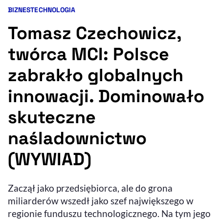
BIZNES
TECHNOLOGIA
Kategorie artykułu:
Resetuj opcje
Tomasz Czechowicz,
Ułatwienia dostępności wspierają:
twórca MCI: Polsce
zabrakło globalnych
innowacji. Dominowało
skuteczne
naśladownictwo
, otwiera się w nowym 
Sprawdź, jak i dlaczego zwiększamy dostępność
(WYWIAD)
, otwiera się w nowym oknie
Zgłoś problem
Deklaracja dostępności
, otwiera się w no
Zaczął jako przedsiębiorca, ale do grona
miliarderów wszedł jako szef największego w
regionie funduszu technologicznego. Na tym jego