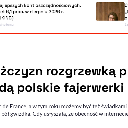
 kont oszczędnościowych.
Codzienność
w sierpniu 2026 r.
„Dla naszych
od rana do w
1 godzinę temu
ężczyzn rozgrzewką 
dą polskie fajerwerki
 de France, a w tym roku możemy być też świadkami n
 pół gwizdka. Gdy usłyszała, że obecność w interneci