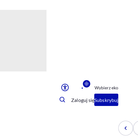
Ułatwienia dostępu
Rozmiar tekstu
Rozmiar tekstu
Rozmiar tekstu
Rozmiar tekstu
Normalny
Duży
Bardzo duży
Opcje wyświetlania
Wybierz eko
Podkreślenie linków
Zatrzymanie animacji
Zaloguj się
Subskrybuj
Odcienie szarości
Ułatwienie czytania