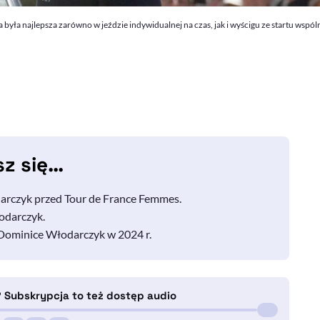
była najlepsza zarówno w jeździe indywidualnej na czas, jak i wyścigu ze startu wsp
sz się…
darczyk przed
Tour de France Femmes
.
odarczyk.
Dominice Włodarczyk w 2024 r.