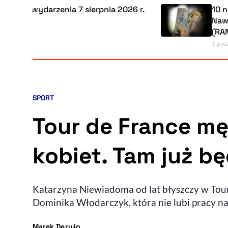
arzenia 7 sierpnia 2026 r.
10 najlepszych
Nawet 6,1 proc. 
(RANKING)
1 godzinę temu
SPORT
Kategoria artykułu:
Tour de France m
kobiet. Tam już bę
Katarzyna Niewiadoma od lat błyszczy w Tour
Dominika Włodarczyk, która nie lubi pracy na
- autor artykułu - profil
Marek Deryło