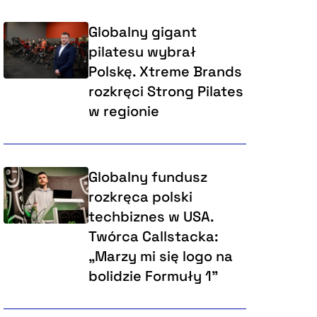
Globalny gigant
pilatesu wybrał
Polskę. Xtreme Brands
rozkręci Strong Pilates
w regionie
Globalny fundusz
rozkręca polski
techbiznes w USA.
Twórca Callstacka:
„Marzy mi się logo na
bolidzie Formuły 1”