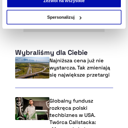
Zezwól na wszystkie
własnej przeglądarce internetowej lub po wybraniu opcji
Zarządzaj cookie.
Spersonalizuj
Szczegółowe informacje na ten temat znajdziesz w
naszej
Polityce Prywatności
.
Wybraliśmy dla Ciebie
Najniższa cena już nie
wystarcza. Tak zmieniają
się największe przetargi
Globalny fundusz
rozkręca polski
techbiznes w USA.
Twórca Callstacka: