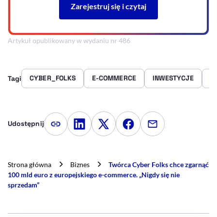
Artykuł opublikowany w wydaniu nr 486
CYBER_FOLKS
E-COMMERCE
INWESTYCJE
J
Tagi
Udostępnij
Kopiuj link artykułu
Udostępnij na LinkedIn
Udostępnij na Twitterze
Udostępnij na Faceboo
Udostępnij przez
Strona główna
Biznes
Twórca Cyber Folks chce zgarnąć
100 mld euro z europejskiego e-commerce. „Nigdy się nie
sprzedam”