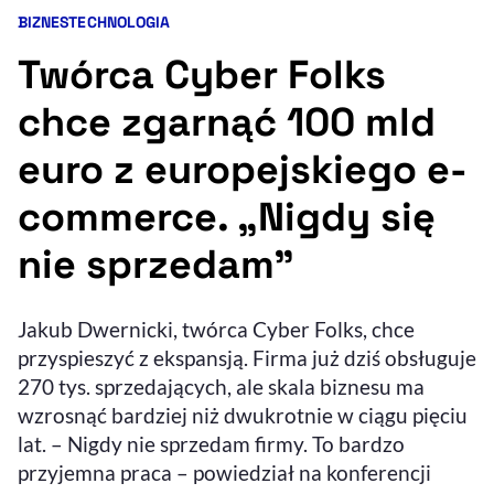
BIZNES
TECHNOLOGIA
Kategorie artykułu:
Resetuj opcje
Twórca Cyber Folks
Ułatwienia dostępności wspierają:
chce zgarnąć 100 mld
euro z europejskiego e-
commerce. „Nigdy się
nie sprzedam”
, otwiera się w nowym 
Jakub Dwernicki, twórca Cyber Folks, chce
Sprawdź, jak i dlaczego zwiększamy dostępność
przyspieszyć z ekspansją. Firma już dziś obsługuje
270 tys. sprzedających, ale skala biznesu ma
, otwiera się w nowym oknie
Zgłoś problem
Deklaracja dostępności
wzrosnąć bardziej niż dwukrotnie w ciągu pięciu
, otwiera się w no
lat. – Nigdy nie sprzedam firmy. To bardzo
przyjemna praca – powiedział na konferencji