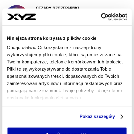
- AUTOR ARTYKUŁU - PROFI
CEZARY SZCZEPAŃSKI
Szef newsroomu, dziennikarz
Od kilkunastu lat piszę o biznesie, szczególnie tym
innowacyjnym i otwartym na światowe trendy. W
XYZ dbam o to, byście mogli dowiedzieć się o tym,
Niniejsza strona korzysta z plików cookie
co ważnego dzieje się w Polsce (i nie tylko),
Chcąc ułatwić Ci korzystanie z naszej strony
szczególnie w obszarze technologii, startupów i
wykorzystujemy pliki cookie, które są umieszczane na
biznesu 4.0.
Twoim komputerze, telefonie komórkowym lub tablecie.
cezary.szczepanski@xyz.pl
Pliki te są wykorzystywane do dostarczania Tobie
spersonalizowanych treści, dopasowanych do Twoich
zainteresowań artykułów i informacji reklamowych oraz
pomagają nam zrozumieć Twoje potrzeby i dzięki temu
doskonalić funkcjonalności serwisu.
Część z plików jest niezbędna do prawidłowego działania
Pokaż szczegóły
serwisu i jego funkcjonalności.
Jeżeli nie wyrażasz zgody na zapisywanie plików cookie,
możesz łatwo zarządzać swoimi uprawnieniami, np. we