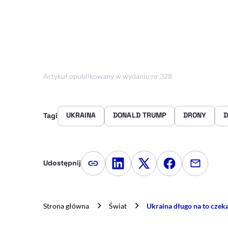
Artykuł opublikowany w wydaniu nr 328
UKRAINA
DONALD TRUMP
DRONY
Tagi
Udostępnij
Kopiuj link artykułu
Udostępnij na LinkedIn
Udostępnij na Twitte
Udostępnij na
Udostępn
Strona główna
Świat
Ukraina długo na to czeka