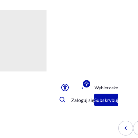
Ułatwienia dostępu
Rozmiar tekstu
Rozmiar tekstu
Rozmiar tekstu
Rozmiar tekstu
Normalny
Duży
Bardzo duży
Opcje wyświetlania
Wybierz eko
Podkreślenie linków
Zatrzymanie animacji
Zaloguj się
Subskrybuj
Odcienie szarości
Ułatwienie czytania