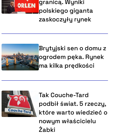
granicą. Wyniki
polskiego giganta
zaskoczyły rynek
Brytyjski sen o domu z
ogrodem pęka. Rynek
ma kilka prędkości
Tak Couche-Tard
podbił świat. 5 rzeczy,
które warto wiedzieć o
nowym właścicielu
Żabki