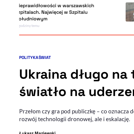
Nieprawidłowości w warszawskich
szpitalach. Najwięcej w Szpitalu
Południowym
3 godziny temu
POLITYKA
ŚWIAT
Kategorie artykułu:
Ukraina długo na 
światło na uderzen
Przełom czy gra pod publiczkę – co oznacza d
rozwój technologii dronowej, ale i eskalację.
- autor artykułu - profil
Łukasz Maziewski