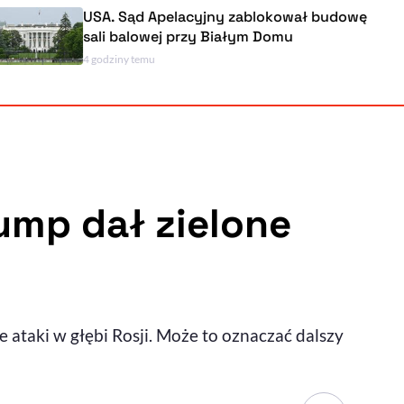
USA. Sąd Apelacyjny zablokował budowę
sali balowej przy Białym Domu
4 godziny temu
Powiększenie kursora
Resetuj opcje
Ułatwienia dostępności wspierają:
ump dał zielone
, otwiera się w nowym ok
Sprawdź, jak i dlaczego zwiększamy dostępność
ataki w głębi Rosji. Może to oznaczać dalszy
, otwiera się w nowym oknie
Zgłoś problem
Deklaracja dostępności
, otwiera się w nowy