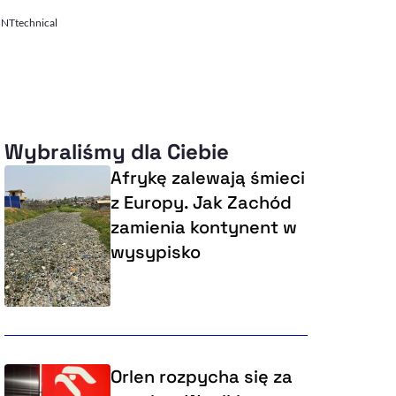
SINTtechnical
Wybraliśmy dla Ciebie
Afrykę zalewają śmieci
z Europy. Jak Zachód
zamienia kontynent w
wysypisko
Orlen rozpycha się za