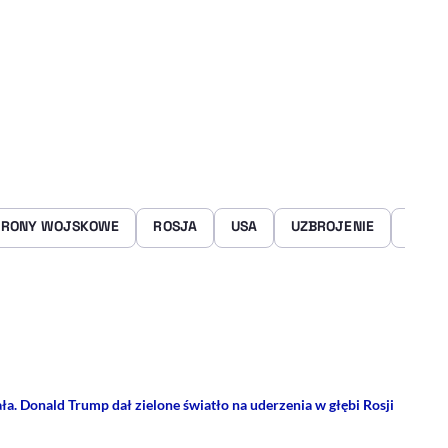
DRONY WOJSKOWE
ROSJA
USA
UZBROJENIE
WOJN
rze
 Facebooku
ij przez e-mail
ła. Donald Trump dał zielone światło na uderzenia w głębi Rosji