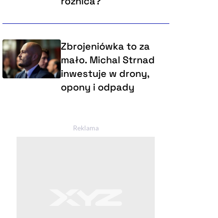
różnica?
Zbrojeniówka to za
mało. Michal Strnad
inwestuje w drony,
opony i odpady