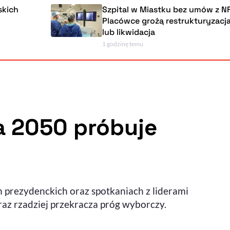
Szpital w Miastku bez umów z NFZ.
Placówce grożą restrukturyzacja, upadłoś
lub likwidacja
1 godzinę temu
Powiększenie kursora
Resetuj opcje
Ułatwienia dostępności wspierają:
a 2050 próbuje
, otwiera się w nowym ok
Sprawdź, jak i dlaczego zwiększamy dostępność
 prezydenckich oraz spotkaniach z liderami
, otwiera się w nowym oknie
Zgłoś problem
Deklaracja dostępności
, otwiera się w nowy
oraz rzadziej przekracza próg wyborczy.