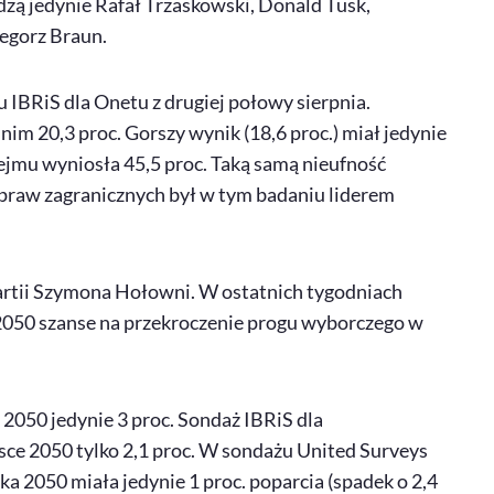
udzą jedynie Rafał Trzaskowski, Donald Tusk,
egorz Braun.
 IBRiS dla Onetu z drugiej połowy sierpnia.
m 20,3 proc. Gorszy wynik (18,6 proc.) miał jedynie
jmu wyniosła 45,5 proc. Taką samą nieufność
spraw zagranicznych był w tym badaniu liderem
 partii Szymona Hołowni. W ostatnich tygodniach
 2050 szanse na przekroczenie progu wyborczego w
2050 jedynie 3 proc. Sondaż IBRiS dla
lsce 2050 tylko 2,1 proc. W sondażu United Surveys
ka 2050 miała jedynie 1 proc. poparcia (spadek o 2,4