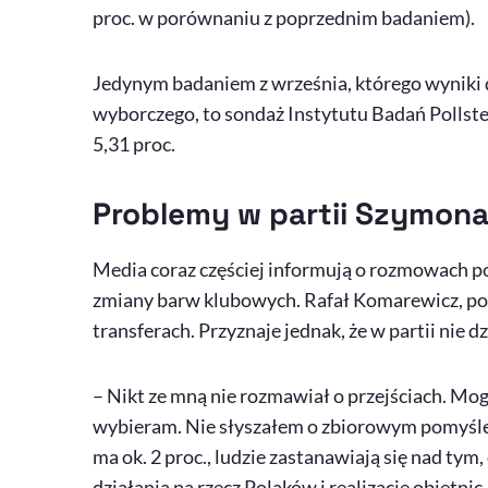
proc. w porównaniu z poprzednim badaniem).
Jedynym badaniem z września, którego wyniki 
wyborczego, to sondaż Instytutu Badań Pollste
5,31 proc.
Problemy w partii Szymon
Media coraz częściej informują o rozmowach p
zmiany barw klubowych. Rafał Komarewicz, pose
transferach. Przyznaje jednak, że w partii nie d
– Nikt ze mną nie rozmawiał o przejściach. Mogę 
wybieram. Nie słyszałem o zbiorowym pomyśle pr
ma ok. 2 proc., ludzie zastanawiają się nad tym,
działania na rzecz Polaków i realizację obietnic