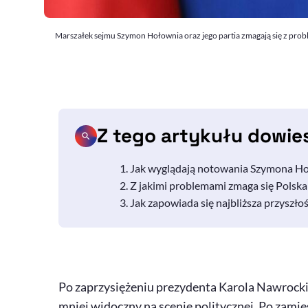
Marszałek sejmu Szymon Hołownia oraz jego partia zmagają się z probl
Z tego artykułu dowie
Jak wyglądają notowania Szymona Hoło
Z jakimi problemami zmaga się Polska
Jak zapowiada się najbliższa przyszłość
Po zaprzysiężeniu prezydenta Karola Nawrock
mniej widoczny na scenie politycznej. Po zami