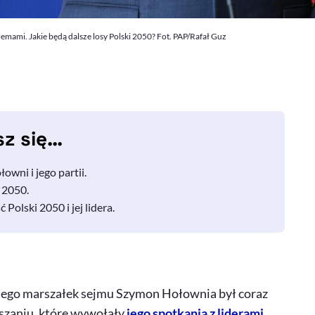
emami. Jakie będą dalsze losy Polski 2050? Fot. PAP/Rafał Guz
sz się…
wni i jego partii.
 2050.
 Polski 2050 i jej lidera.
iego marszałek sejmu Szymon Hołownia był coraz
eszaniu, które wywołały
jego spotkania z liderami