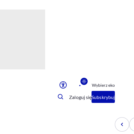
Ułatwienia dostępu
Rozmiar tekstu
Rozmiar tekstu
Rozmiar tekstu
Rozmiar tekstu
Normalny
Duży
Bardzo duży
Opcje wyświetlania
Wybierz eko
Podkreślenie linków
Zatrzymanie animacji
Zaloguj się
Subskrybuj
Odcienie szarości
Ułatwienie czytania