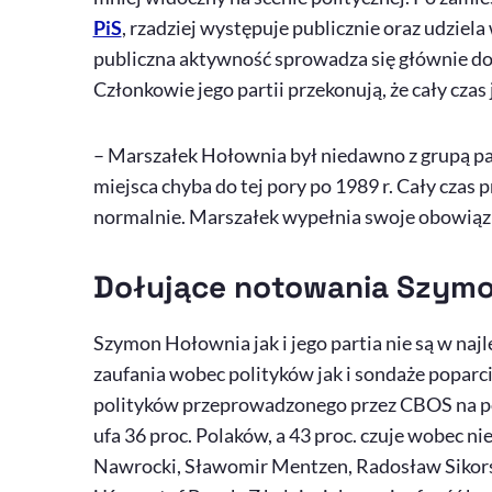
PiS
, rzadziej występuje publicznie oraz udzi
publiczna aktywność sprowadza się głównie d
Członkowie jego partii przekonują, że cały czas
– Marszałek Hołownia był niedawno z grupą pa
miejsca chyba do tej pory po 1989 r. Cały czas 
normalnie. Marszałek wypełnia swoje obowiązk
Dołujące notowania Szymon
Szymon Hołownia jak i jego partia nie są w naj
zaufania wobec polityków jak i sondaże poparci
polityków przeprowadzonego przez CBOS na p
ufa 36 proc. Polaków, a 43 proc. czuje wobec n
Nawrocki, Sławomir Mentzen, Radosław Sikors