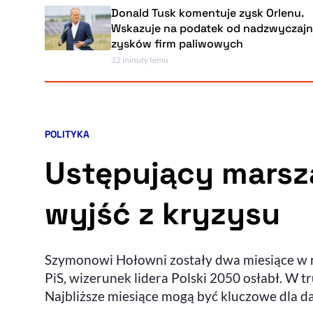
Donald Tusk komentuje zysk Orlenu.
Wskazuje na podatek od nadzwyczajnych
zysków firm paliwowych
32 minuty temu
POLITYKA
Kategoria artykułu:
Ustępujący marsz
wyjść z kryzysu
Szymonowi Hołowni zostały dwa miesiące w r
PiS, wizerunek lidera Polski 2050 osłabł. W t
Najbliższe miesiące mogą być kluczowe dla 