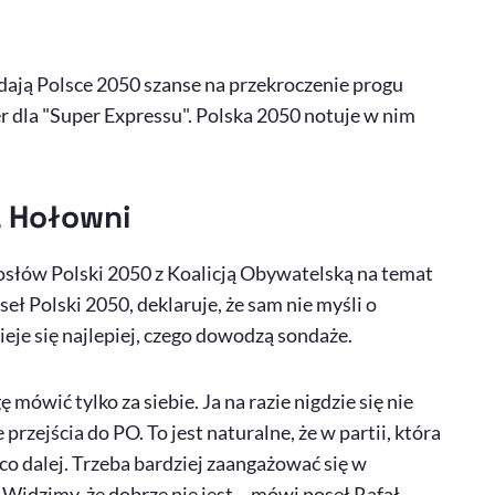
dają Polsce 2050 szanse na przekroczenie progu
r dla "Super Expressu". Polska 2050 notuje w nim
a Hołowni
osłów Polski 2050 z Koalicją Obywatelską na temat
ł Polski 2050, deklaruje, że sam nie myśli o
zieje się najlepiej, czego dowodzą sondaże.
mówić tylko za siebie. Ja na razie nigdzie się nie
zejścia do PO. To jest naturalne, że w partii, która
 co dalej. Trzeba bardziej zaangażować się w
. Widzimy, że dobrze nie jest – mówi poseł Rafał