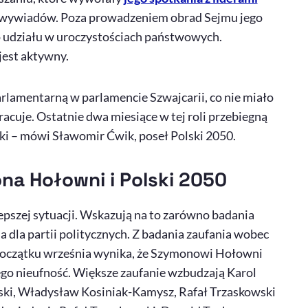
ela wywiadów. Poza prowadzeniem obrad Sejmu jego
o udziału w uroczystościach państwowych.
 jest aktywny.
rlamentarną w parlamencie Szwajcarii, co nie miało
pracuje. Ostatnie dwa miesiące w tej roli przebiegną
i – mówi Sławomir Ćwik, poseł Polski 2050.
a Hołowni i Polski 2050
lepszej sytuacji. Wskazują na to zarówno badania
a dla partii politycznych. Z badania zaufania wobec
oczątku września wynika, że Szymonowi Hołowni
iego nieufność. Większe zaufanie wzbudzają Karol
ki, Władysław Kosiniak-Kamysz, Rafał Trzaskowski