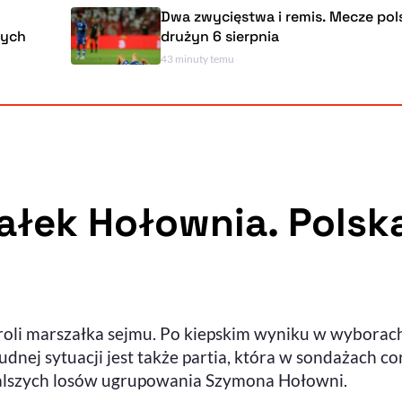
Dwa zwycięstwa i remis. Mecze polskich
drużyn 6 sierpnia
43 minuty temu
ałek Hołownia. Polsk
oli marszałka sejmu. Po kiepskim wyniku w wyborach
rudnej sytuacji jest także partia, która w sondażach c
dalszych losów ugrupowania Szymona Hołowni.