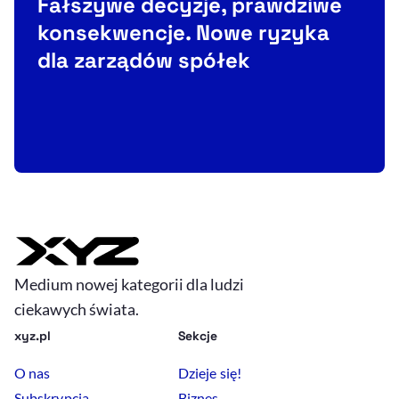
Fałszywe decyzje, prawdziwe
konsekwencje. Nowe ryzyka
dla zarządów spółek
T
Medium nowej kategorii dla ludzi
ciekawych świata.
xyz.pl
Sekcje
O nas
Dzieje się!
Subskrypcja
Biznes