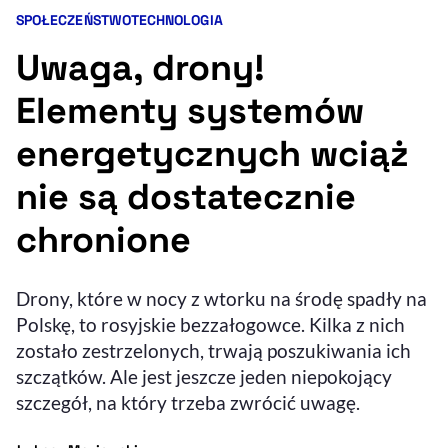
SPOŁECZEŃSTWO
TECHNOLOGIA
Kategorie artykułu:
Resetuj opcje
Uwaga, drony!
Ułatwienia dostępności wspierają:
Elementy systemów
energetycznych wciąż
nie są dostatecznie
chronione
, otwiera się w nowym 
Drony, które w nocy z wtorku na środę spadły na
Sprawdź, jak i dlaczego zwiększamy dostępność
Polskę, to rosyjskie bezzałogowce. Kilka z nich
zostało zestrzelonych, trwają poszukiwania ich
, otwiera się w nowym oknie
Zgłoś problem
Deklaracja dostępności
szczątków. Ale jest jeszcze jeden niepokojący
, otwiera się w no
szczegół, na który trzeba zwrócić uwagę.