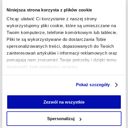
międzynarodowym. Piszę o wojsku, policji i
Niniejsza strona korzysta z plików cookie
służbach specjalnych. Przyglądam się tematyce
ochrony infrastruktury krytycznej i energetyce. W
Chcąc ułatwić Ci korzystanie z naszej strony
dni meczowe Juventusu bywam nieznośny, lubię
wykorzystujemy pliki cookie, które są umieszczane na
science-fiction w wydaniu książkowym i
Twoim komputerze, telefonie komórkowym lub tablecie.
filmowym, kocham psy. Tool skończył się na płycie
Pliki te są wykorzystywane do dostarczania Tobie
"Lateralus".
spersonalizowanych treści, dopasowanych do Twoich
lukasz.maziewski@xyz.pl
zainteresowań artykułów i informacji reklamowych oraz
pomagają nam zrozumieć Twoje potrzeby i dzięki temu
doskonalić funkcjonalności serwisu.
Część z plików jest niezbędna do prawidłowego działania
Pokaż szczegóły
serwisu i jego funkcjonalności.
Jeżeli nie wyrażasz zgody na zapisywanie plików cookie,
możesz łatwo zarządzać swoimi uprawnieniami, np. we
Zezwól na wszystkie
własnej przeglądarce internetowej lub po wybraniu opcji
Zarządzaj cookie.
Spersonalizuj