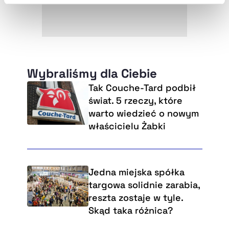
Szczegółowe informacje na ten temat znajdziesz w
naszej
Polityce Prywatności
.
Wybraliśmy dla Ciebie
Tak Couche-Tard podbił
świat. 5 rzeczy, które
warto wiedzieć o nowym
właścicielu Żabki
Jedna miejska spółka
targowa solidnie zarabia,
reszta zostaje w tyle.
Skąd taka różnica?