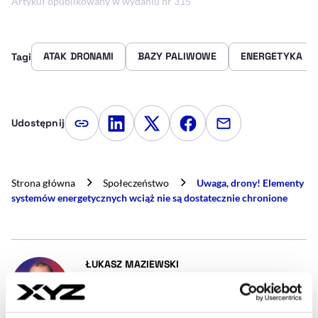
Artykuł opublikowany w wydaniu nr 315
ATAK DRONAMI
BAZY PALIWOWE
ENERGETYKA
Tagi
Udostępnij
Kopiuj link artykułu
Udostępnij na LinkedIn
Udostępnij na Twitterze
Udostępnij na Faceboo
Udostępnij przez
Strona główna
Społeczeństwo
Uwaga, drony! Elementy
systemów energetycznych wciąż nie są dostatecznie chronione
- AUTOR ARTYKUŁU - PROFIL
ŁUKASZ MAZIEWSKI
Dziennikarz
Gość od liczenia czołgów. Dziennikarz
zainteresowany bezpieczeństwem wewnętrznym i