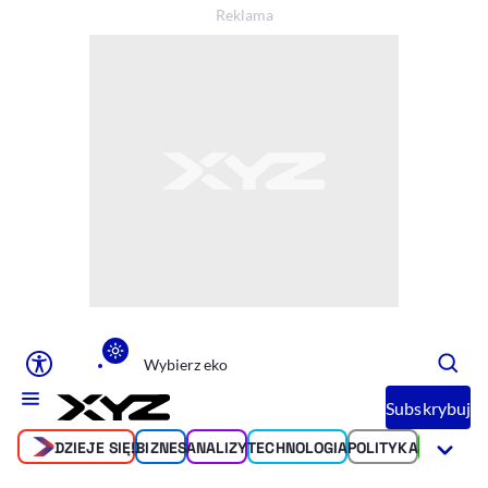
Ułatwienia dostępu
Rozmiar tekstu
Rozmiar tekstu
Rozmiar tekstu
Rozmiar teks
Normalny
Duży
Bardzo duży
Opcje wyświetlania
Podkreślenie linków
Zatrzymanie animacji
Wybierz eko
Subskrybuj
DZIEJE SIĘ!
BIZNES
ANALIZY
TECHNOLOGIA
POLITYKA
ŚWIAT
SP
Odcienie szarości