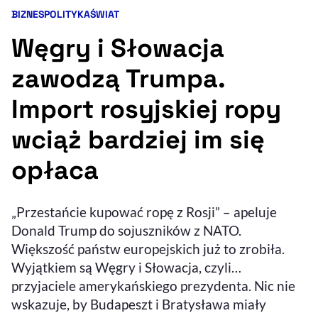
BIZNES
POLITYKA
ŚWIAT
Kategorie artykułu:
Resetuj opcje
Węgry i Słowacja
Ułatwienia dostępności wspierają:
zawodzą Trumpa.
Import rosyjskiej ropy
wciąż bardziej im się
opłaca
, otwiera się w nowym 
„Przestańcie kupować ropę z Rosji” – apeluje
Sprawdź, jak i dlaczego zwiększamy dostępność
Donald Trump do sojuszników z NATO.
Większość państw europejskich już to zrobiła.
, otwiera się w nowym oknie
Zgłoś problem
Deklaracja dostępności
Wyjątkiem są Węgry i Słowacja, czyli…
, otwiera się w no
przyjaciele amerykańskiego prezydenta. Nic nie
wskazuje, by Budapeszt i Bratysława miały