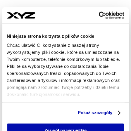
- AUTOR ARTYKUŁU - PROFIL
BARTŁOMIEJ MAYER
Dziennikarz
Z wykształcenia jestem psychologiem, z wyboru
(od 1995 r.) - dziennikarzem ekonomicznym, z
Niniejsza strona korzysta z plików cookie
zamiłowania - slawistą amatorem. W XYZ będą
Chcąc ułatwić Ci korzystanie z naszej strony
dostarczał Czytelnikom i Słuchaczom ważnych i
wykorzystujemy pliki cookie, które są umieszczane na
ciekawych informacji z Europy Środkowej i
Twoim komputerze, telefonie komórkowym lub tablecie.
Wschodniej.
Pliki te są wykorzystywane do dostarczania Tobie
bartlomiej.mayer@xyz.pl
spersonalizowanych treści, dopasowanych do Twoich
zainteresowań artykułów i informacji reklamowych oraz
pomagają nam zrozumieć Twoje potrzeby i dzięki temu
doskonalić funkcjonalności serwisu.
Część z plików jest niezbędna do prawidłowego działania
Pokaż szczegóły
serwisu i jego funkcjonalności.
Jeżeli nie wyrażasz zgody na zapisywanie plików cookie,
możesz łatwo zarządzać swoimi uprawnieniami, np. we
Zezwól na wszystkie