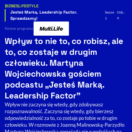
BIZNES
LIFESTYLE
Kategorie artykułu:
Resetuj opcje
Jesteś Marką. Leadership Factor.
Sezon
Odc.
Sprawdzamy!
1
9
Ułatwienia dostępności wspierają:
Partner programu:
Wpływ to nie to, co robisz, ale
to, co zostaje w drugim
człowieku. Martyna
Wojciechowska gościem
podcastu „Jesteś Marką.
, otwiera się w nowym 
Sprawdź, jak i dlaczego zwiększamy dostępność
Leadership Factor"
Wpływ nie zaczyna się wtedy, gdy zdobywasz
, otwiera się w nowym oknie
Zgłoś problem
Deklaracja dostępności
rozpoznawalność. Zaczyna się wtedy, gdy bierzesz
, otwiera się w no
odpowiedzialność za to, co zostaje po tobie w drugim
człowieku. W rozmowie z Joanną Malinowską-Parzydło
Martyna Wojciechowska opowiada nie o podróżach na