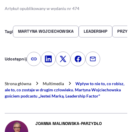
Artykuł opublikowany w wydaniu nr 474
MARTYNA WOJCIECHOWSKA
LEADERSHIP
PRZYW
Tagi
Udostępnij
Kopiuj link artykułu
Udostępnij na LinkedIn
Udostępnij na Twitterze
Udostępnij na Faceboo
Udostępnij przez
Strona główna
Multimedia
Wpływ to nie to, co robisz,
ale to, co zostaje w drugim człowieku. Martyna Wojciechowska
gościem podcastu „Jesteś Marką. Leadership Factor"
- AUTOR ARTYK
JOANNA MALINOWSKA-PARZYDŁO