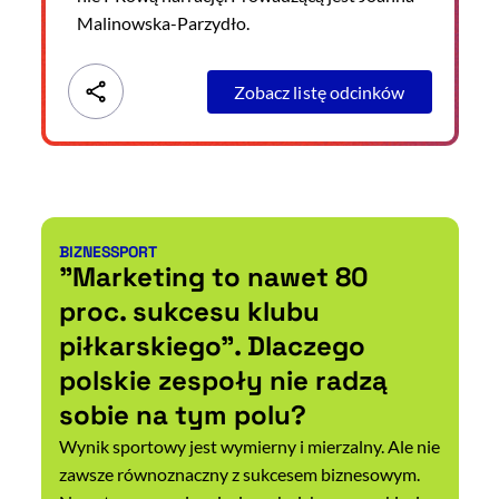
Malinowska-Parzydło.
Zobacz listę odcinków
BIZNES
SPORT
Kategorie artykułu:
"Marketing to nawet 80
proc. sukcesu klubu
piłkarskiego". Dlaczego
polskie zespoły nie radzą
sobie na tym polu?
Wynik sportowy jest wymierny i mierzalny. Ale nie
zawsze równoznaczny z sukcesem biznesowym.