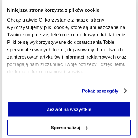
który najlepiej pracuje na
Niniejsza strona korzysta z plików cookie
wspólny cel.
Chcąc ułatwić Ci korzystanie z naszej strony
wykorzystujemy pliki cookie, które są umieszczane na
Twoim komputerze, telefonie komórkowym lub tablecie.
To ważne szczególnie dla liderów biznesu, bo wiele
Pliki te są wykorzystywane do dostarczania Tobie
organizacji nadal buduje kulturę opartą na
spersonalizowanych treści, dopasowanych do Twoich
indywidualnych gwiazdach, zamiast na jakości relacji i
zainteresowań artykułów i informacji reklamowych oraz
pomagają nam zrozumieć Twoje potrzeby i dzięki temu
współpracy.
doskonalić funkcjonalności serwisu.
DNA przywództwa wg
Gallupa
Część z plików jest niezbędna do prawidłowego działania
Pokaż szczegóły
serwisu i jego funkcjonalności.
Styl przywództwa Martyny opiera się na domenie
Jeżeli nie wyrażasz zgody na zapisywanie plików cookie,
Executing
i
Strategic Thinking
, ale
możesz łatwo zarządzać swoimi uprawnieniami, np. we
Zezwól na wszystkie
warto zwrócić uwagę, że są to cechy związane przede
własnej przeglądarce internetowej lub po wybraniu opcji
Zarządzaj cookie.
wszystkim z ideami i
Spersonalizuj
wartościami. Kluczowe dla niej jest poczucie
Szczegółowe informacje na ten temat znajdziesz w