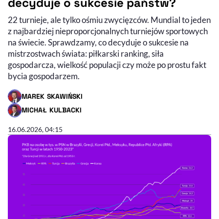
decyduje o sukcesie państw?
22 turnieje, ale tylko ośmiu zwycięzców. Mundial to jeden
z najbardziej nieproporcjonalnych turniejów sportowych
na świecie. Sprawdzamy, co decyduje o sukcesie na
mistrzostwach świata: piłkarski ranking, siła
gospodarcza, wielkość populacji czy może po prostu fakt
bycia gospodarzem.
MAREK SKAWIŃSKI
- AUTOR ARTYKUŁU - PROFIL
MICHAŁ KULBACKI
- AUTOR ARTYKUŁU - PROFIL
16.06.2026, 04:15