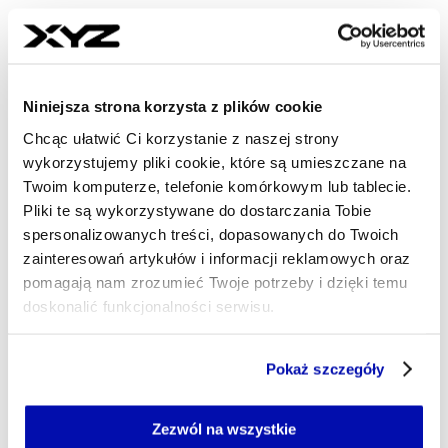
Liczba osób wpadających w drugi próg PIT wzrosła już do
2,4 mln, a wpływy z podatku według skali rosną w
imponującym tempie. W tym samym czasie danina
solidarnościowa, płacona przez najlepiej zarabiających,
Niniejsza strona korzysta z plików cookie
przynosi budżetowi coraz mniej pieniędzy. To nie
przypadek, lecz efekt konstrukcji systemu podatkowego i
Chcąc ułatwić Ci korzystanie z naszej strony
politycznej bierności, którą można nazwać „milczącą
wykorzystujemy pliki cookie, które są umieszczane na
redystrybucją”.
Twoim komputerze, telefonie komórkowym lub tablecie.
Pliki te są wykorzystywane do dostarczania Tobie
MAREK SKAWIŃSKI
- AUTOR ARTYKUŁU - PROFIL
spersonalizowanych treści, dopasowanych do Twoich
zainteresowań artykułów i informacji reklamowych oraz
10.06.2026, 04:30
pomagają nam zrozumieć Twoje potrzeby i dzięki temu
doskonalić funkcjonalności serwisu.
Część z plików jest niezbędna do prawidłowego działania
Pokaż szczegóły
serwisu i jego funkcjonalności.
Jeżeli nie wyrażasz zgody na zapisywanie plików cookie,
możesz łatwo zarządzać swoimi uprawnieniami, np. we
Zezwól na wszystkie