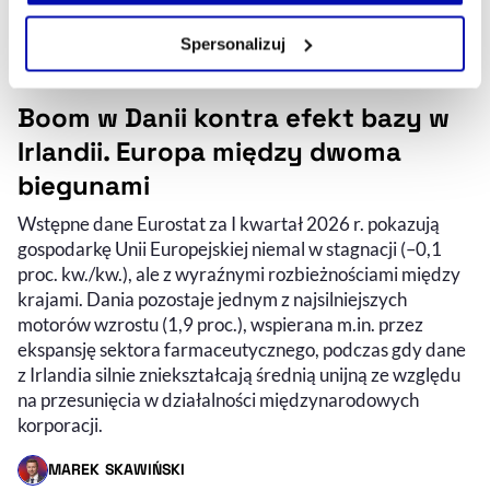
własnej przeglądarce internetowej lub po wybraniu opcji
Zarządzaj cookie.
Spersonalizuj
Szczegółowe informacje na ten temat znajdziesz w
naszej
Polityce Prywatności
.
Boom w Danii kontra efekt bazy w
Irlandii. Europa między dwoma
biegunami
Wstępne dane Eurostat za I kwartał 2026 r. pokazują
gospodarkę Unii Europejskiej niemal w stagnacji (–0,1
proc. kw./kw.), ale z wyraźnymi rozbieżnościami między
krajami. Dania pozostaje jednym z najsilniejszych
motorów wzrostu (1,9 proc.), wspierana m.in. przez
ekspansję sektora farmaceutycznego, podczas gdy dane
z Irlandia silnie zniekształcają średnią unijną ze względu
na przesunięcia w działalności międzynarodowych
korporacji.
MAREK SKAWIŃSKI
- AUTOR ARTYKUŁU - PROFIL