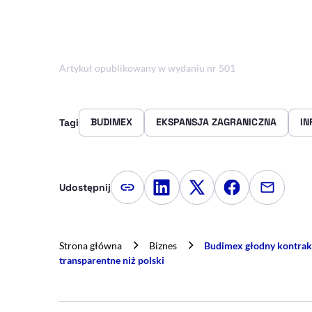
Artykuł opublikowany w wydaniu nr 501
BUDIMEX
EKSPANSJA ZAGRANICZNA
IN
Tagi
Udostępnij
Kopiuj link artykułu
Udostępnij na LinkedIn
Udostępnij na Twitte
Udostępnij na
Udostępn
Strona główna
Biznes
Budimex głodny kontrakt
transparentne niż polski