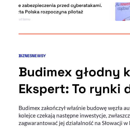
bezpieczenia przed cyberatakami.
Kaczy
Polska rozpoczyna pilotaż
patri
patri
emu
41 minu
BIZNES
NEWSY
Kategorie artykułu:
Budimex głodny k
Ekspert: To rynki 
Budimex zakończył właśnie budowę węzła auto
kolejce czekają następne inwestycje, zwłasz
zagwarantować jej działalność na Słowacji w 