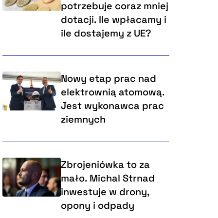
potrzebuje coraz mniej
dotacji. Ile wpłacamy i
ile dostajemy z UE?
Nowy etap prac nad
elektrownią atomową.
Jest wykonawca prac
ziemnych
Zbrojeniówka to za
mało. Michal Strnad
inwestuje w drony,
opony i odpady