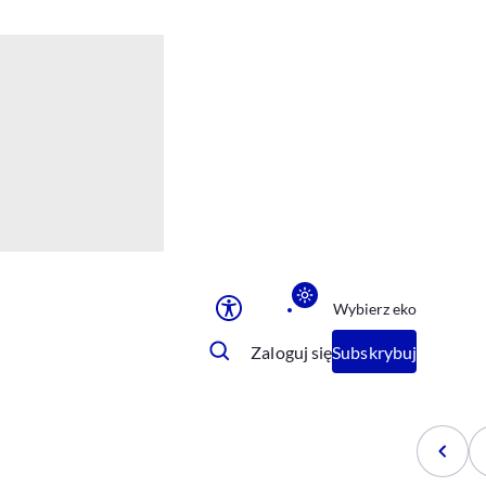
Ułatwienia dostępu
Rozmiar tekstu
Rozmiar tekstu
Rozmiar tekstu
Rozmiar tekstu
Normalny
Duży
Bardzo duży
Opcje wyświetlania
Wybierz eko
Podkreślenie linków
Zatrzymanie animacji
Zaloguj się
Subskrybuj
Odcienie szarości
Ułatwienie czytania