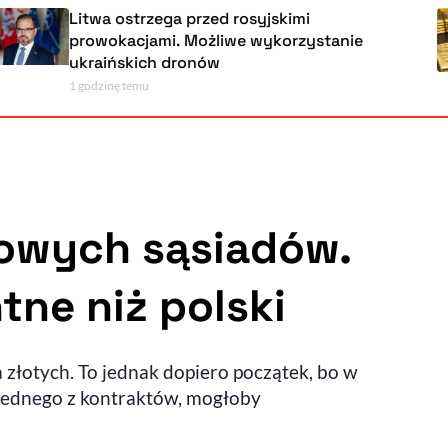
wa ostrzega przed rosyjskimi
owokacjami. Możliwe wykorzystanie
raińskich dronów
dzinę temu
Powiększenie kursora
Resetuj opcje
Ułatwienia dostępności wspierają:
owych sąsiadów.
tne niż polski
, otwiera się w nowym ok
Sprawdź, jak i dlaczego zwiększamy dostępność
złotych. To jednak dopiero początek, bo w
, otwiera się w nowym oknie
Zgłoś problem
Deklaracja dostępności
, otwiera się w nowy
 jednego z kontraktów, mogłoby