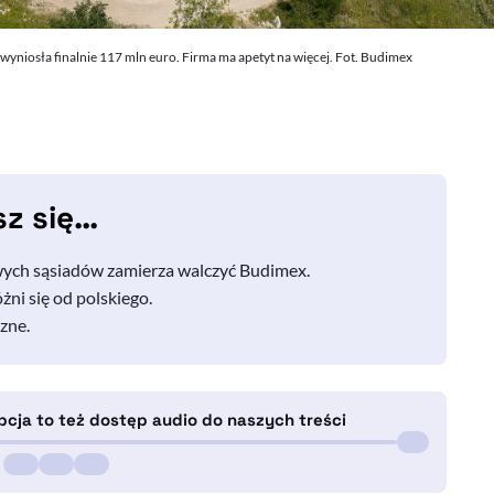
yniosła finalnie 117 mln euro. Firma ma apetyt na więcej. Fot. Budimex
sz się…
wych sąsiadów zamierza walczyć Budimex.
ni się od polskiego.
zne.