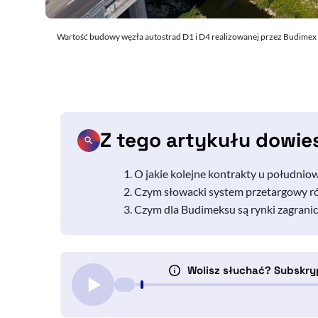
Wartość budowy węzła autostrad D1 i D4 realizowanej przez Budimex w
Z tego artykułu dowie
O jakie kolejne kontrakty u południo
Czym słowacki system przetargowy róż
Czym dla Budimeksu są rynki zagranic