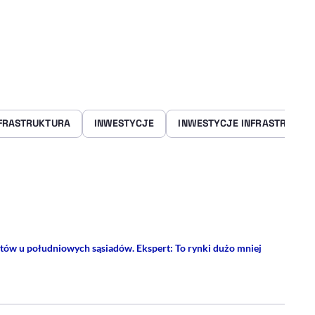
FRASTRUKTURA
INWESTYCJE
INWESTYCJE INFRASTRUKTU
rze
 Facebooku
ij przez e-mail
ów u południowych sąsiadów. Ekspert: To rynki dużo mniej