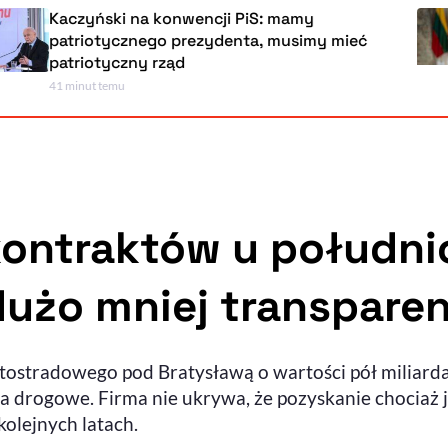
ński na konwencji PiS: mamy
Lit
otycznego prezydenta, musimy mieć
pr
otyczny rząd
uk
t temu
1 go
ontraktów u południ
dużo mniej transparen
stradowego pod Bratysławą o wartości pół miliarda 
cza drogowe. Firma nie ukrywa, że pozyskanie chociaż
kolejnych latach.