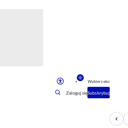
Ułatwienia dostępu
Rozmiar tekstu
Rozmiar tekstu
Rozmiar tekstu
Rozmiar tekstu
Normalny
Duży
Bardzo duży
Opcje wyświetlania
Wybierz eko
Podkreślenie linków
Zatrzymanie animacji
Zaloguj się
Subskrybuj
Odcienie szarości
Ułatwienie czytania