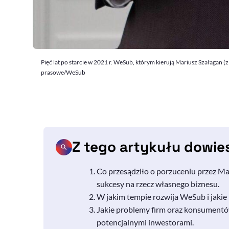
Pięć lat po starcie w 2021 r. WeSub, którym kierują Mariusz Szałagan (
prasowe/WeSub
Z tego artykułu dowie
Co przesądziło o porzuceniu przez Mar
sukcesy na rzecz własnego biznesu.
W jakim tempie rozwija
WeSub
i jaki
Jakie problemy firm oraz konsumentów
potencjalnymi inwestorami.