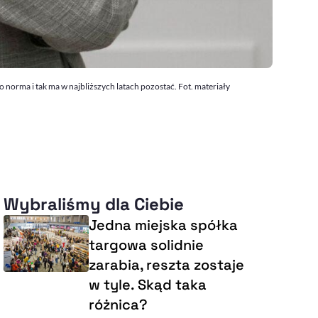
 norma i tak ma w najbliższych latach pozostać. Fot. materiały
Wybraliśmy dla Ciebie
Jedna miejska spółka
targowa solidnie
zarabia, reszta zostaje
w tyle. Skąd taka
różnica?