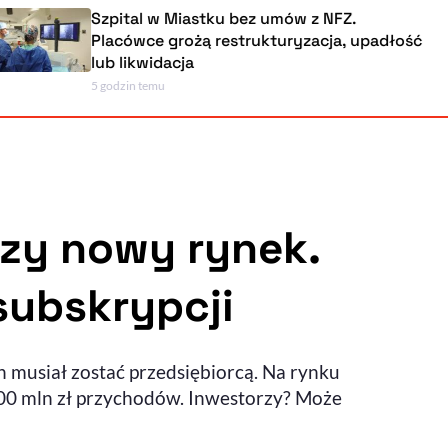
Szpital w Miastku bez umów z NFZ.
Placówce grożą restrukturyzacja, upadł
lub likwidacja
5 godzin temu
Powiększenie kursora
Resetuj opcje
Ułatwienia dostępności wspierają:
zy nowy rynek.
subskrypcji
, otwiera się w nowym ok
Sprawdź, jak i dlaczego zwiększamy dostępność
n musiał zostać przedsiębiorcą. Na rynku
, otwiera się w nowym oknie
Zgłoś problem
Deklaracja dostępności
, otwiera się w nowy
 100 mln zł przychodów. Inwestorzy? Może