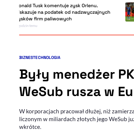
Donald Tusk komentuje zysk Orlenu.
Wskazuje na podatek od nadzwyczajnych
zysków firm paliwowych
5 godzin temu
BIZNES
TECHNOLOGIA
Kategorie artykułu:
Były menedżer PK
WeSub rusza w Eur
W korporacjach pracował dłużej, niż zamierza
liczonym w miliardach złotych jego WeSub już
wkrótce.