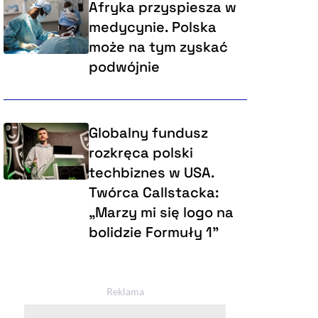
Afryka przyspiesza w
medycynie. Polska
może na tym zyskać
podwójnie
Globalny fundusz
rozkręca polski
techbiznes w USA.
Twórca Callstacka:
„Marzy mi się logo na
bolidzie Formuły 1”