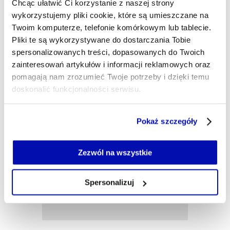
Chcąc ułatwić Ci korzystanie z naszej strony
bo wierzę w dziennikarstwo bez clickbaitów,
wykorzystujemy pliki cookie, które są umieszczane na
tekstów typu "X mocno o Y" i treści marnujących
Twój czas.
Twoim komputerze, telefonie komórkowym lub tablecie.
Pliki te są wykorzystywane do dostarczania Tobie
miguel.ciolczyk-garcia@xyz.pl
spersonalizowanych treści, dopasowanych do Twoich
zainteresowań artykułów i informacji reklamowych oraz
pomagają nam zrozumieć Twoje potrzeby i dzięki temu
doskonalić funkcjonalności serwisu.
Część z plików jest niezbędna do prawidłowego działania
Pokaż szczegóły
serwisu i jego funkcjonalności.
Jeżeli nie wyrażasz zgody na zapisywanie plików cookie,
możesz łatwo zarządzać swoimi uprawnieniami, np. we
Zezwól na wszystkie
własnej przeglądarce internetowej lub po wybraniu opcji
Zarządzaj cookie.
Spersonalizuj
Szczegółowe informacje na ten temat znajdziesz w
naszej
Polityce Prywatności
.