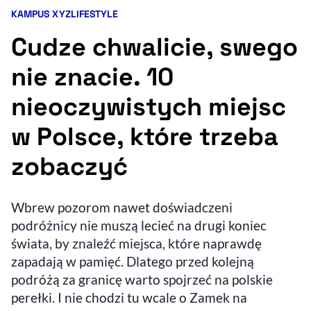
KAMPUS XYZ
LIFESTYLE
Kategorie artykułu:
Resetuj opcje
Cudze chwalicie, swego
Ułatwienia dostępności wspierają:
nie znacie. 10
nieoczywistych miejsc
w Polsce, które trzeba
zobaczyć
, otwiera się w nowym 
Wbrew pozorom nawet doświadczeni
Sprawdź, jak i dlaczego zwiększamy dostępność
podróżnicy nie muszą lecieć na drugi koniec
świata, by znaleźć miejsca, które naprawdę
, otwiera się w nowym oknie
Zgłoś problem
Deklaracja dostępności
zapadają w pamięć. Dlatego przed kolejną
, otwiera się w no
podróżą za granicę warto spojrzeć na polskie
perełki. I nie chodzi tu wcale o Zamek na