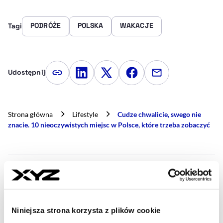
PODRÓŻE
POLSKA
WAKACJE
Tagi
Udostępnij
Kopiuj link artykułu
Udostępnij na LinkedIn
Udostępnij na Twitterze
Udostępnij na Faceboo
Udostępnij przez
Strona główna
Lifestyle
Cudze chwalicie, swego nie
znacie. 10 nieoczywistych miejsc w Polsce, które trzeba zobaczyć
- AUTOR ARTYKUŁU - P
MIGUEL CIOŁCZYK GARCIA
dziennikarz
Instruktor harcerski, wierny fan Celty Vigo i
miłośnik pisania. Interesuję się polityką, sportem i
Niniejsza strona korzysta z plików cookie
wszystkim, co ma wpływ na nasze życie. Jestem tu,