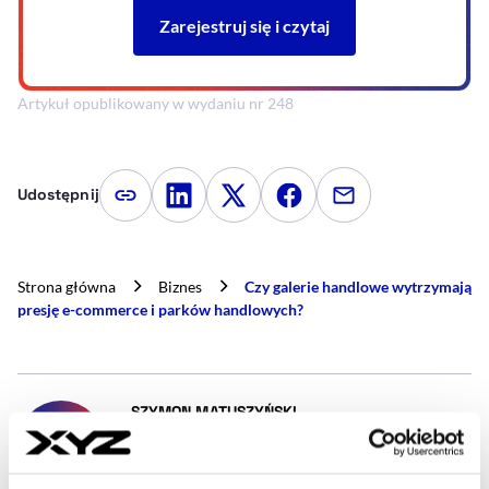
Artykuł opublikowany w wydaniu nr 248
Udostępnij
Kopiuj link artykułu
Udostępnij na LinkedIn
Udostępnij na Twitterze
Udostępnij na Faceboo
Udostępnij przez
Strona główna
Biznes
Czy galerie handlowe wytrzymają
presję e-commerce i parków handlowych?
- AUTOR ARTYKUŁU - PROF
SZYMON MATUSZYŃSKI
Dziennikarz
Jestem dziennikarzem opisującym sektor