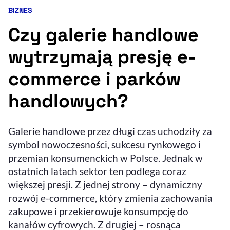
BIZNES
Kategoria artykułu:
Resetuj opcje
Czy galerie handlowe
Ułatwienia dostępności wspierają:
wytrzymają presję e-
commerce i parków
handlowych?
Galerie handlowe przez długi czas uchodziły za
symbol nowoczesności, sukcesu rynkowego i
, otwiera się w nowym 
Sprawdź, jak i dlaczego zwiększamy dostępność
przemian konsumenckich w Polsce. Jednak w
ostatnich latach sektor ten podlega coraz
większej presji. Z jednej strony – dynamiczny
, otwiera się w nowym oknie
Zgłoś problem
Deklaracja dostępności
, otwiera się w no
rozwój e-commerce, który zmienia zachowania
zakupowe i przekierowuje konsumpcję do
kanałów cyfrowych. Z drugiej – rosnąca