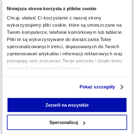
nieruchomości, ponieważ potrzebuje on
pogłębionej analizy i szerokiej dyskusji. Moją pasją
Niniejsza strona korzysta z plików cookie
są góry, fascynuje mnie również Dolny Śląsk. Nie
Chcąc ułatwić Ci korzystanie z naszej strony
wyobrażam sobie życia bez sportu, kawy i... radia.
wykorzystujemy pliki cookie, które są umieszczane na
Wierzę w słowo - pisane, czytane i mówione.
Twoim komputerze, telefonie komórkowym lub tablecie.
szymon.matuszynski@xyz.pl
Pliki te są wykorzystywane do dostarczania Tobie
spersonalizowanych treści, dopasowanych do Twoich
zainteresowań artykułów i informacji reklamowych oraz
pomagają nam zrozumieć Twoje potrzeby i dzięki temu
doskonalić funkcjonalności serwisu.
Część z plików jest niezbędna do prawidłowego działania
Pokaż szczegóły
serwisu i jego funkcjonalności.
Jeżeli nie wyrażasz zgody na zapisywanie plików cookie,
możesz łatwo zarządzać swoimi uprawnieniami, np. we
Zezwól na wszystkie
własnej przeglądarce internetowej lub po wybraniu opcji
Zarządzaj cookie.
Spersonalizuj
Szczegółowe informacje na ten temat znajdziesz w