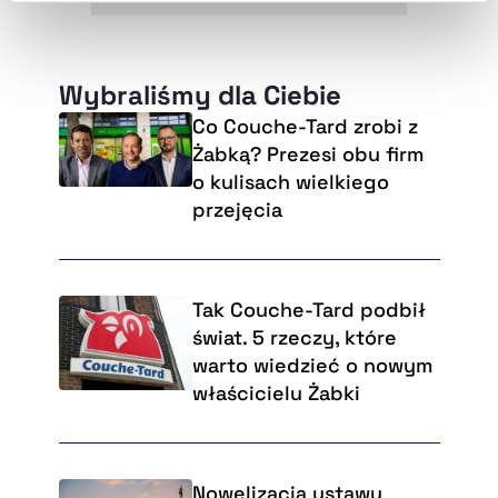
naszej
Polityce Prywatności
.
Wybraliśmy dla Ciebie
Co Couche-Tard zrobi z
Żabką? Prezesi obu firm
o kulisach wielkiego
przejęcia
Tak Couche-Tard podbił
świat. 5 rzeczy, które
warto wiedzieć o nowym
właścicielu Żabki
Nowelizacja ustawy