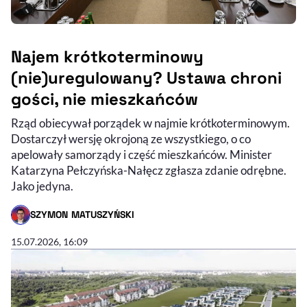
Najem krótkoterminowy
(nie)uregulowany? Ustawa chroni
gości, nie mieszkańców
Rząd obiecywał porządek w najmie krótkoterminowym.
Dostarczył wersję okrojoną ze wszystkiego, o co
apelowały samorządy i część mieszkańców. Minister
Katarzyna Pełczyńska-Nałęcz zgłasza zdanie odrębne.
Jako jedyna.
SZYMON MATUSZYŃSKI
- AUTOR ARTYKUŁU - PROFIL
15.07.2026, 16:09