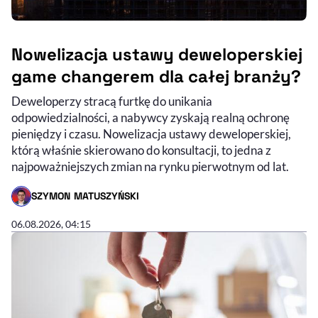
Nowelizacja ustawy deweloperskiej
game changerem dla całej branży?
Deweloperzy stracą furtkę do unikania
odpowiedzialności, a nabywcy zyskają realną ochronę
pieniędzy i czasu. Nowelizacja ustawy deweloperskiej,
którą właśnie skierowano do konsultacji, to jedna z
najpoważniejszych zmian na rynku pierwotnym od lat.
SZYMON MATUSZYŃSKI
- AUTOR ARTYKUŁU - PROFIL
06.08.2026, 04:15