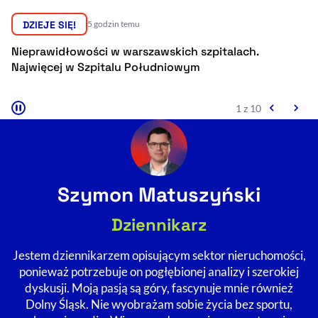
Resetuj opcje
DZIEJE SIĘ!
6 godzin temu
Ułatwienia dostępności wspierają:
Rząd potwierdził wysokość płacy minimalnej
U
na 2027 rok
b
2 z 10
Szymon Matuszyński
, otwiera się w nowym 
Sprawdź, jak i dlaczego zwiększamy dostępność
Dziennikarz
Jestem dziennikarzem opisującym sektor nieruchomości,
, otwiera się w nowym oknie
Zgłoś problem
Deklaracja dostępności
, otwiera się w no
ponieważ potrzebuje on pogłębionej analizy i szerokiej
dyskusji. Moją pasją są góry, fascynuje mnie również
Dolny Śląsk. Nie wyobrażam sobie życia bez sportu,