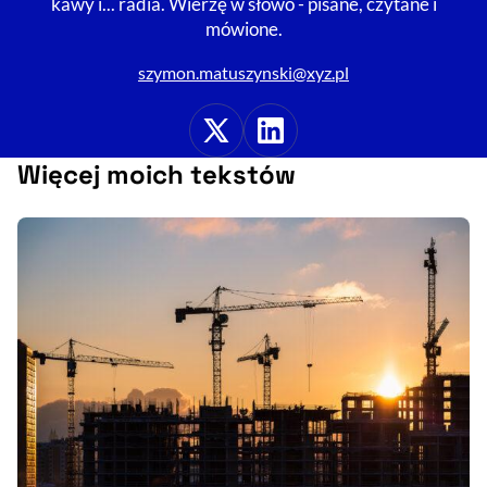
kawy i... radia. Wierzę w słowo - pisane, czytane i
mówione.
szymon.matuszynski@xyz.pl
X
Linkedin
Więcej moich tekstów