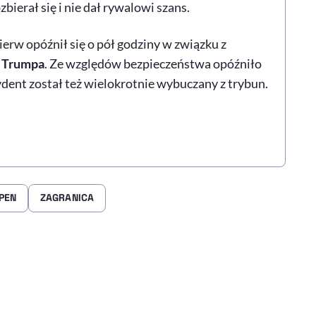
ierał się i nie dał rywalowi szans.
erw opóźnił się o pół godziny w związku z
 Trumpa
. Ze względów bezpieczeństwa opóźniło
dent został też wielokrotnie wybuczany z trybun.
PEN
ZAGRANICA
rze
 Facebooku
ij przez e-mail