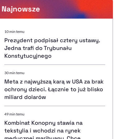
Najnowsze
Powiększenie kursora
10 min temu
Prezydent podpisał cztery ustawy.
Resetuj opcje
Jedna trafi do Trybunału
Konstytucyjnego
Ułatwienia dostępności wspierają:
30 min temu
Meta z najwyższą karą w USA za brak
ochrony dzieci. Łącznie to już blisko
, otwiera się w nowym ok
Sprawdź, jak i dlaczego zwiększamy dostępność
miliard dolarów
49 min temu
, otwiera się w nowym oknie
Zgłoś problem
Deklaracja dostępności
, otwiera się w nowy
Kombinat Konopny stawia na
tekstylia i wchodzi na rynek
medycznej marihuany. Chce