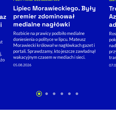
Kategorie artykułu:
Kat
Lipiec Morawieckiego. Były
Tr
premier zdominował
Az
az
medialne nagłówki
ad
i
Rozbicie na prawicy podbiło medialne
Ros
doniesienia o polityce w lipcu. Mateusz
pok
st
Morawiecki królował w nagłówkach gazet i
nad
portali. Sprawdzamy, kto jeszcze zawładnął
prz
j,
wakacyjnym czasem w mediach i sieci.
tra
użo
05.08.2026
07.