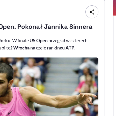
 Open. Pokonał Jannika Sinnera
orku
. W finale
US Open
przegrał w czterech
ąpi też
Włocha
na czele rankingu
ATP
.