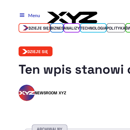
Menu
DZIEJE SIĘ!
BIZNES
ANALIZY
TECHNOLOGIA
POLITYKA
Ś
DZIEJE SIĘ
Ten wpis stanowi 
NEWSROOM XYZ
ARCHIWALNY