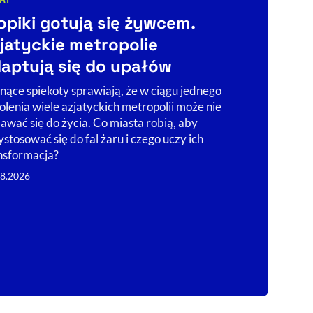
egorie artykułu:
Kategorie art
opiki gotują się żywcem.
Deportac
jatyckie metropolie
plus dla 
aptują się do upałów
Nowe po
nące spiekoty sprawiają, że w ciągu jednego
W rocznicę in
olenia wiele azjatyckich metropolii może nie
Nawrockiego P
awać się do życia. Co miasta robią, aby
inicjatywę po 
ystosować się do fal żaru i czego uczy ich
Jarosława Kac
nsformacja?
co było prze
08.2026
06.08.2026