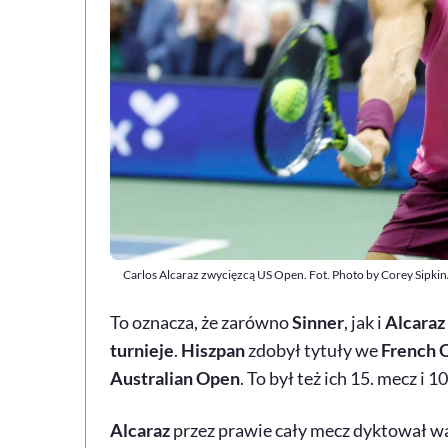
Carlos Alcaraz zwycięzcą US Open. Fot. Photo by Corey Sip
To oznacza, że zarówno
Sinner
, jak i
Alcaraz
turnieje
.
Hiszpan
zdobył tytuły we
French 
Australian Open
. To był też ich 15. mecz i 
Alcaraz
przez prawie cały mecz dyktował wa