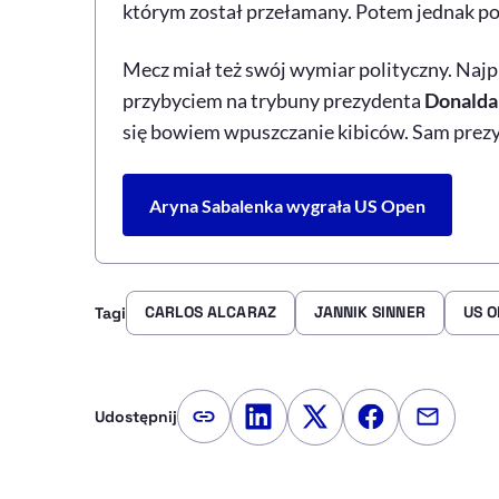
którym został przełamany. Potem jednak pozb
Mecz miał też swój wymiar polityczny. Najpi
przybyciem na trybuny prezydenta
Donalda
się bowiem wpuszczanie kibiców. Sam prezy
Aryna Sabalenka wygrała US Open
CARLOS ALCARAZ
JANNIK SINNER
US O
Tagi
Udostępnij
Kopiuj link artykułu
Udostępnij na LinkedIn
Udostępnij na Twitte
Udostępnij na
Udostępn