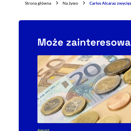
Strona główna
Na żywo
Carlos Alcaraz zwycię
Może zainteresowa
ŚWIAT