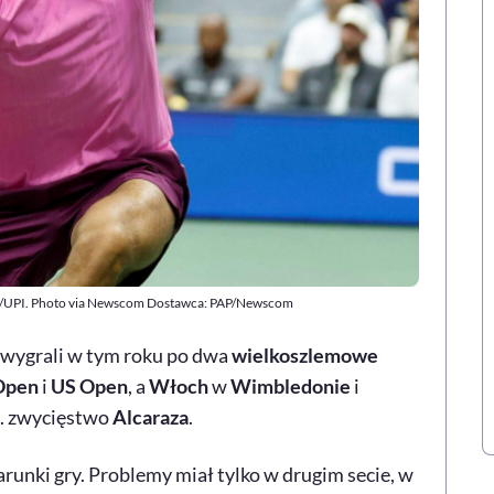
kin/UPI. Photo via Newscom Dostawca: PAP/Newscom
wygrali w tym roku po dwa
wielkoszlemowe
Open
i
US Open
, a
Włoch
w
Wimbledonie
i
10. zwycięstwo
Alcaraza
.
runki gry. Problemy miał tylko w drugim secie, w