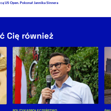
zcą US Open. Pokonał Jannika Sinnera
ć Cię również
POLITYKA
SPOŁECZEŃSTWO
ŚWI