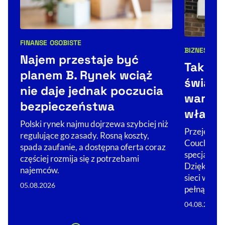
FINANSE OSOBISTE
Kategorie artykułu:
BIZNES
ŚWIA
Kategorie 
Najem przestaje być
Tak Co
planem B. Rynek wciąż
świat. 
nie daje jednak poczucia
warto 
bezpieczeństwa
właści
Polski rynek najmu dojrzewa szybciej niż
Przejęcie Ż
regulujące go zasady. Rosną koszty,
Couche-Tar
spada zaufanie, a dostępna oferta coraz
specjalizuj
częściej rozmija się z potrzebami
Dzięki nim 
najemców.
sieci w glo
05.08.2026
pełną…
04.08.2026