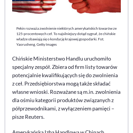
Pekin rozważa zwolnienie niektórych amerykańskich towarów ze
125-procentowych ceł. To najsilniejszy dotąd sygnał, że chińskie
władze obawiają się o kondycję krajowej gospodarki. Fot.
Yaorusheng, Getty Images
Chińskie Ministerstwo Handlu uruchomiło
specjalny zespół. Zbiera od firm listy towarów
potencjalnie kwalifikujących się do zwolnienia
z ceł. Przedsiębiorstwa mogą także składać
własne wnioski. Rozważane są m.in. zwolnienia
dla ośmiu kategorii produktów związanych z
półprzewodnikami, z wyłączeniem pamięci –
pisze Reuters.
Amerykańska Izba Handlowa w Chinach