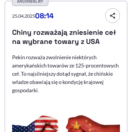
ARCHIWALNY
Resetuj opcje
08:14
25.04.2025
Ułatwienia dostępności wspierają:
Chiny rozważają zniesienie ceł
na wybrane towary z USA
Pekin rozważa zwolnienie niektórych
amerykańskich towarów ze 125-procentowych
ceł. To najsilniejszy dotąd sygnał, że chińskie
władze obawiają się o kondycję krajowej
, otwiera się w nowym 
Sprawdź, jak i dlaczego zwiększamy dostępność
gospodarki.
, otwiera się w nowym oknie
Zgłoś problem
Deklaracja dostępności
, otwiera się w no