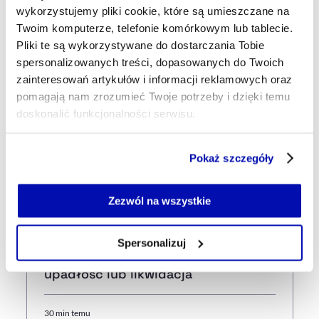
wykorzystujemy pliki cookie, które są umieszczane na
Udostępnij
Twoim komputerze, telefonie komórkowym lub tablecie.
Kopiuj link artykułu
Udostępnij na LinkedIn
Udostępnij na Twitterze
Udostępnij na Faceboo
Udostępnij przez
Pliki te są wykorzystywane do dostarczania Tobie
spersonalizowanych treści, dopasowanych do Twoich
zainteresowań artykułów i informacji reklamowych oraz
Strona główna
Na żywo
Chiny rozważają zniesienie ceł
pomagają nam zrozumieć Twoje potrzeby i dzięki temu
na wybrane towary z USA
doskonalić funkcjonalności serwisu.
Część z plików jest niezbędna do prawidłowego działania
Pokaż szczegóły
Najnowsze
serwisu i jego funkcjonalności.
Jeżeli nie wyrażasz zgody na zapisywanie plików cookie,
możesz łatwo zarządzać swoimi uprawnieniami, np. we
Zezwól na wszystkie
własnej przeglądarce internetowej lub po wybraniu opcji
3 min temu
Zarządzaj cookie.
Szpital w Miastku bez umów z NFZ.
Spersonalizuj
Placówce grożą restrukturyzacja,
Szczegółowe informacje na ten temat znajdziesz w
upadłość lub likwidacja
naszej
Polityce Prywatności
.
30 min temu