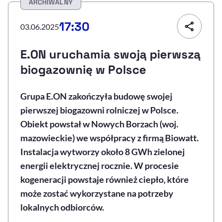
ARCHIWALNY
Resetuj opcje
17:30
03.06.2025
Ułatwienia dostępności wspierają:
E.ON uruchamia swoją pierwszą
biogazownię w Polsce
Grupa E.ON zakończyła budowę swojej
pierwszej biogazowni rolniczej w Polsce.
Obiekt powstał w Nowych Borzach (woj.
mazowieckie) we współpracy z firmą Biowatt.
, otwiera się w nowym 
Sprawdź, jak i dlaczego zwiększamy dostępność
Instalacja wytworzy około 8 GWh zielonej
energii elektrycznej rocznie. W procesie
kogeneracji powstaje również ciepło, które
, otwiera się w nowym oknie
Zgłoś problem
Deklaracja dostępności
, otwiera się w no
może zostać wykorzystane na potrzeby
lokalnych odbiorców.