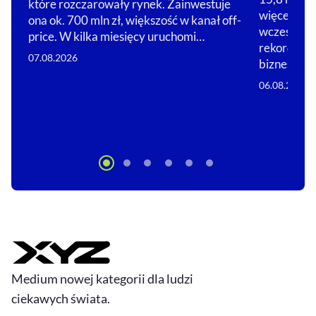
które rozczarowały rynek. Zainwestuje
więcej, niż
ona ok. 700 mln zł, większość w kanał off-
wcześniej. 
price. W kilka miesięcy uruchomi…
rekordowy
07.08.2026
biznesów…
06.08.2026
Medium nowej kategorii dla ludzi
ciekawych świata.