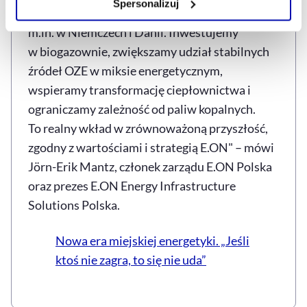
Spersonalizuj
realizuje zaawansowane projekty biogazowe
Szczegółowe informacje na ten temat znajdziesz w
m.in. w Niemczech i Danii. Inwestujemy
naszej
Polityce Prywatności
.
w biogazownie, zwiększamy udział stabilnych
źródeł OZE w miksie energetycznym,
wspieramy transformację ciepłownictwa i
ograniczamy zależność od paliw kopalnych.
To realny wkład w zrównoważoną przyszłość,
zgodny z wartościami i strategią E.ON" – mówi
Jörn-Erik Mantz, członek zarządu E.ON Polska
oraz prezes E.ON Energy Infrastructure
Solutions Polska.
Nowa era miejskiej energetyki. „Jeśli
ktoś nie zagra, to się nie uda”