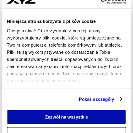
Resort klimatu przytnie tempo
Niniejsza strona korzysta z plików cookie
rozwoju OZE? Inwestorzy mówią o
niewykorzystanym potencjale
Chcąc ułatwić Ci korzystanie z naszej strony
wykorzystujemy pliki cookie, które są umieszczane na
biogazu
Twoim komputerze, telefonie komórkowym lub tablecie.
Pliki te są wykorzystywane do dostarczania Tobie
Jej rola – jak podkreśla E.ON w komunikacie –
spersonalizowanych treści, dopasowanych do Twoich
jest szczególnie istotna w mniejszych
zainteresowań artykułów i informacji reklamowych oraz
systemach, które ze względów technicznych
pomagają nam zrozumieć Twoje potrzeby i dzięki temu
doskonalić funkcjonalności serwisu.
lub ekonomicznych nie mogą opierać się
wyłącznie na klasycznych źródłach OZE.
Część z plików jest niezbędna do prawidłowego działania
Pokaż szczegóły
serwisu i jego funkcjonalności.
„W Polsce wciąż wykorzystujemy tylko część
Jeżeli nie wyrażasz zgody na zapisywanie plików cookie,
potencjału biogazu. Dlatego jako E.ON Polska
możesz łatwo zarządzać swoimi uprawnieniami, np. we
Zezwól na wszystkie
chcemy aktywnie rozwijać ten segment.
własnej przeglądarce internetowej lub po wybraniu opcji
Czerpiemy z doświadczenia Grupy E.ON, która
Zarządzaj cookie.