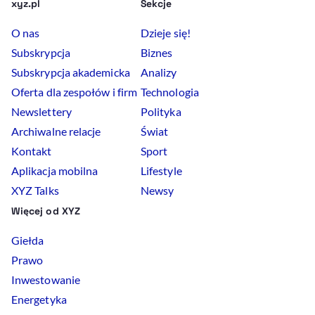
xyz.pl
Sekcje
O nas
Dzieje się!
Subskrypcja
Biznes
Subskrypcja akademicka
Analizy
Oferta dla zespołów i firm
Technologia
Newslettery
Polityka
Archiwalne relacje
Świat
Kontakt
Sport
Aplikacja mobilna
Lifestyle
XYZ Talks
Newsy
Więcej od XYZ
Giełda
Prawo
Inwestowanie
Energetyka