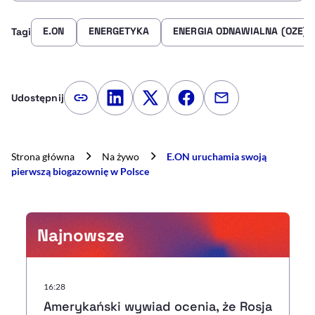
E.ON
ENERGETYKA
ENERGIA ODNAWIALNA (OZE)
Tagi
Udostępnij
Kopiuj link artykułu
Udostępnij na LinkedIn
Udostępnij na Twitterze
Udostępnij na Faceboo
Udostępnij przez
Strona główna
Na żywo
E.ON uruchamia swoją
pierwszą biogazownię w Polsce
Najnowsze
16:28
Amerykański wywiad ocenia, że Rosja