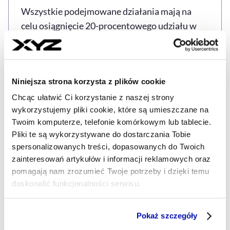
Wszystkie podejmowane działania mają na
celu osiągnięcie 20-procentowego udziału w
krajowym rynku dystrybucji materiałów
budowlanych w ciągu pięciu lat. Grupa PSB
chce w ten sposób umocnić swoją pozycję
Niniejsza strona korzysta z plików cookie
lidera w branży.
Chcąc ułatwić Ci korzystanie z naszej strony
wykorzystujemy pliki cookie, które są umieszczane na
Twoim komputerze, telefonie komórkowym lub tablecie.
Pliki te są wykorzystywane do dostarczania Tobie
GOSPODARKA
POLSKA
Tagi
spersonalizowanych treści, dopasowanych do Twoich
zainteresowań artykułów i informacji reklamowych oraz
pomagają nam zrozumieć Twoje potrzeby i dzięki temu
doskonalić funkcjonalności serwisu.
Udostępnij
Kopiuj link artykułu
Udostępnij na LinkedIn
Udostępnij na Twitterze
Udostępnij na Faceboo
Udostępnij przez
Część z plików jest niezbędna do prawidłowego działania
Pokaż szczegóły
serwisu i jego funkcjonalności.
Strona główna
Na żywo
Grupa PSB chce 20 proc.