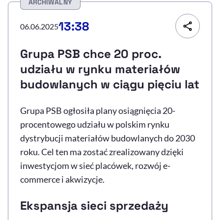
ARCHIWALNY
Resetuj opcje
13:38
06.06.2025
Ułatwienia dostępności wspierają:
Grupa PSB chce 20 proc.
udziału w rynku materiałów
budowlanych w ciągu pięciu lat
Grupa PSB ogłosiła plany osiągnięcia 20-
procentowego udziału w polskim rynku
dystrybucji materiałów budowlanych do 2030
, otwiera się w nowym 
Sprawdź, jak i dlaczego zwiększamy dostępność
roku. Cel ten ma zostać zrealizowany dzięki
inwestycjom w sieć placówek, rozwój e-
commerce i akwizycje.
, otwiera się w nowym oknie
Zgłoś problem
Deklaracja dostępności
, otwiera się w no
Ekspansja sieci sprzedaży