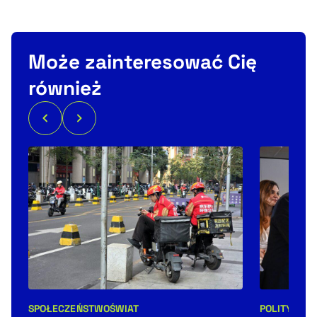
Może zainteresować Cię
również
SPOŁECZEŃSTWO
ŚWIAT
POLITYKA