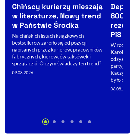
Kategorie artykułu:
Kategorie 
Chińscy kurierzy mieszają
Deport
w literaturze. Nowy trend
800 pl
w Państwie Środka
rezerw
PiS
Na chińskich listach książkowych
bestsellerów zaroiło się od pozycji
W rocznicę
napisanych przez kurierów, pracowników
Karola Naw
fabrycznych, kierowców taksówek i
odzyskać p
sprzątaczki. O czym świadczy ten trend?
partyjnych
Kaczyńskie
09.08.2026
było prze
06.08.2026