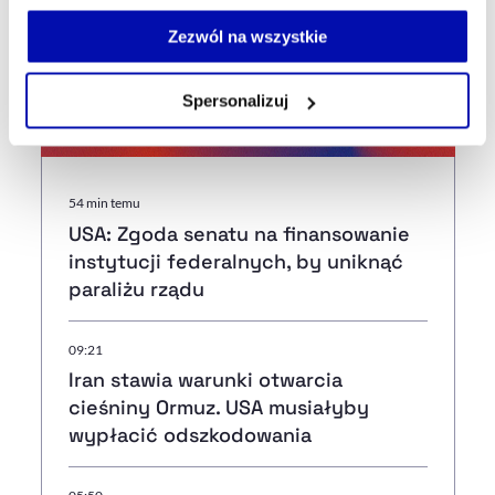
Jeżeli nie wyrażasz zgody na zapisywanie plików cookie,
udziału w rynku materiałów budowlanych w ciągu pięciu lat
możesz łatwo zarządzać swoimi uprawnieniami, np. we
Zezwól na wszystkie
własnej przeglądarce internetowej lub po wybraniu opcji
Zarządzaj cookie.
Spersonalizuj
Najnowsze
Szczegółowe informacje na ten temat znajdziesz w
naszej
Polityce Prywatności
.
54 min temu
USA: Zgoda senatu na finansowanie
instytucji federalnych, by uniknąć
paraliżu rządu
09:21
Iran stawia warunki otwarcia
cieśniny Ormuz. USA musiałyby
wypłacić odszkodowania