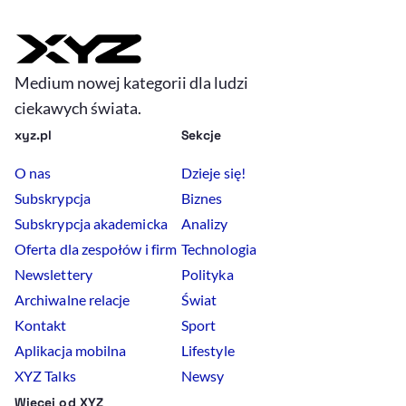
Medium nowej kategorii dla ludzi
ciekawych świata.
xyz.pl
Sekcje
O nas
Dzieje się!
Subskrypcja
Biznes
Subskrypcja akademicka
Analizy
Oferta dla zespołów i firm
Technologia
Newslettery
Polityka
Archiwalne relacje
Świat
Kontakt
Sport
Aplikacja mobilna
Lifestyle
XYZ Talks
Newsy
Więcej od XYZ