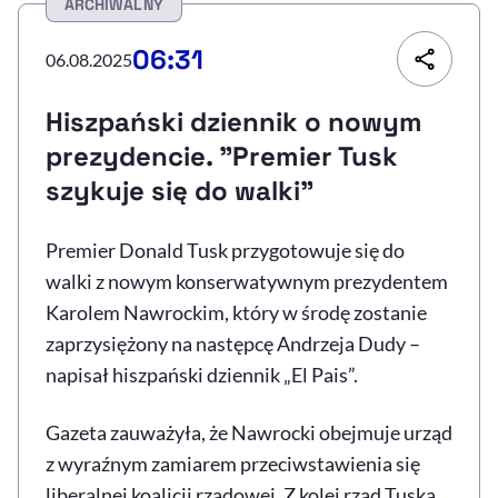
ARCHIWALNY
Resetuj opcje
06:31
06.08.2025
Ułatwienia dostępności wspierają:
Hiszpański dziennik o nowym
prezydencie. "Premier Tusk
szykuje się do walki"
Premier Donald Tusk przygotowuje się do
walki z nowym konserwatywnym prezydentem
Karolem Nawrockim, który w środę zostanie
, otwiera się w nowym 
Sprawdź, jak i dlaczego zwiększamy dostępność
zaprzysiężony na następcę Andrzeja Dudy –
napisał hiszpański dziennik „El Pais”.
, otwiera się w nowym oknie
Zgłoś problem
Deklaracja dostępności
, otwiera się w no
Gazeta zauważyła, że Nawrocki obejmuje urząd
z wyraźnym zamiarem przeciwstawienia się
liberalnej koalicji rządowej. Z kolei rząd Tuska