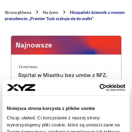
Strona główna
Na żywo
Hiszpański dziennik o nowym
prezydencie. „Premier Tusk szykuje się do walki”
Najnowsze
13 min temu
Szpital w Miastku bez umów z NFZ.
Placówce grożą restrukturyzacja,
upadłość lub likwidacja
39 min temu
Niniejsza strona korzysta z plików cookie
Piotr Andrusiewicz zostanie
Chcąc ułatwić Ci korzystanie z naszej strony
prezesem Polimex Mostostal
wykorzystujemy pliki cookie, które są umieszczane na
Twoim komputerze, telefonie komórkowym lub tablecie.