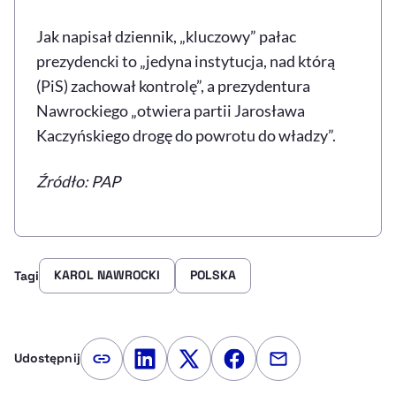
Jak napisał dziennik, „kluczowy” pałac
prezydencki to „jedyna instytucja, nad którą
(PiS) zachował kontrolę”, a prezydentura
Nawrockiego „otwiera partii Jarosława
Kaczyńskiego drogę do powrotu do władzy”.
Źródło: PAP
KAROL NAWROCKI
POLSKA
Tagi
Udostępnij
Kopiuj link artykułu
Udostępnij na LinkedIn
Udostępnij na Twitterze
Udostępnij na Faceboo
Udostępnij przez