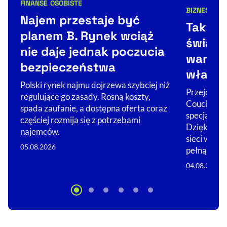
FINANSE OSOBISTE
Kategorie artykułu:
BIZNES
ŚWIA
Kategorie 
Najem przestaje być
Tak Co
planem B. Rynek wciąż
świat. 
nie daje jednak poczucia
warto 
bezpieczeństwa
właści
Polski rynek najmu dojrzewa szybciej niż
Przejęcie Ż
regulujące go zasady. Rosną koszty,
Couche-Tar
spada zaufanie, a dostępna oferta coraz
specjalizuj
częściej rozmija się z potrzebami
Dzięki nim 
najemców.
sieci w glo
05.08.2026
pełną…
04.08.2026