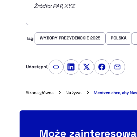
Źródło: PAP, XYZ
WYBORY PREZYDENCKIE 2025
POLSKA
Tagi
Udostępnij
Kopiuj link artykułu
Udostępnij na LinkedIn
Udostępnij na Twitte
Udostępnij na
Udostępn
Strona główna
Na żywo
Mentzen chce, aby Naw
Może zainteresowa