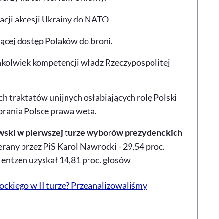
acji akcesji Ukrainy do NATO.
jącej dostęp Polaków do broni.
chkolwiek kompetencji władz Rzeczypospolitej
ch traktatów unijnych osłabiających rolę Polski
ebrania Polsce prawa weta.
wski w pierwszej turze wyborów prezydenckich
erany przez PiS Karol Nawrocki - 29,54 proc.
ntzen uzyskał 14,81 proc. głosów.
ockiego w II turze? Przeanalizowaliśmy