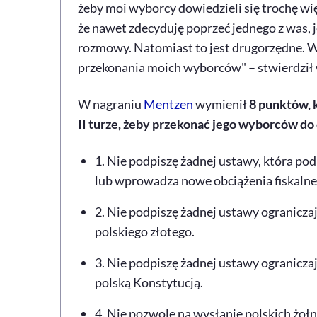
żeby moi wyborcy dowiedzieli się trochę wię
że nawet zdecyduję poprzeć jednego z was, j
rozmowy. Natomiast to jest drugorzędne. Wa
przekonania moich wyborców" – stwierdził
W nagraniu
Mentzen
wymienił
8 punktów, 
II turze, żeby przekonać jego wyborców do 
1. Nie podpiszę żadnej ustawy, która pod
lub wprowadza nowe obciążenia fiskalne
2. Nie podpiszę żadnej ustawy ograniczaj
polskiego złotego.
3. Nie podpiszę żadnej ustawy ogranicz
polską Konstytucją.
4. Nie pozwolę na wysłanie polskich żołn