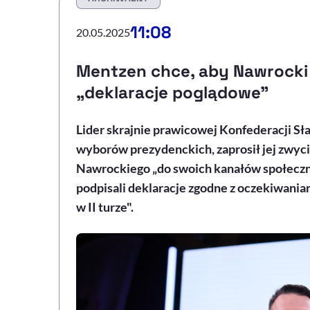
11:08
20.05.2025
Mentzen chce, aby Nawrocki i
„deklaracje poglądowe"
Lider skrajnie prawicowej Konfederacji Sła
wyborów prezydenckich, zaprosił jej zwyc
Nawrockiego „do swoich kanałów społeczn
podpisali deklaracje zgodne z oczekiwania
w II turze".