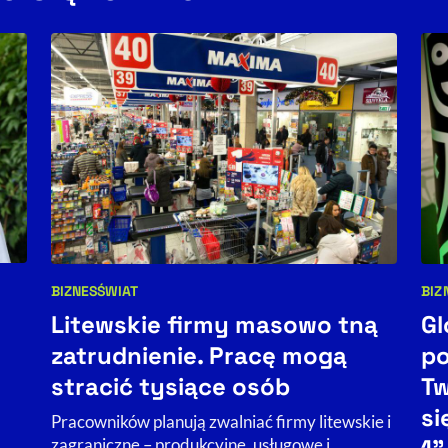
BIZNES
ŚWIAT
BIZ
Kategorie artykułu:
Kat
Litewskie firmy masowo tną
Gl
zatrudnienie. Pracę mogą
po
stracić tysiące osób
Tw
si
Pracowników planują zwalniać firmy litewskie i
zagraniczne – produkcyjne, usługowe i