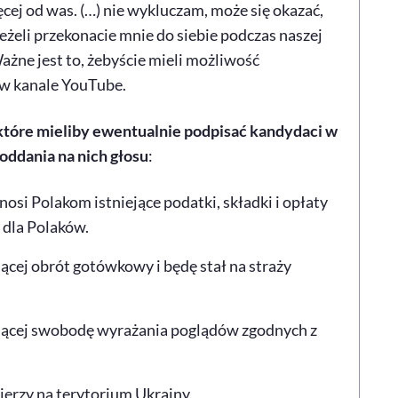
cej od was. (…) nie wykluczam, może się okazać,
eżeli przekonacie mnie do siebie podczas naszej
żne jest to, żebyście mieli możliwość
 w kanale YouTube.
które mieliby ewentualnie podpisać kandydaci w
oddania na nich głosu
:
nosi Polakom istniejące podatki, składki i opłaty
 dla Polaków.
ącej obrót gotówkowy i będę stał na straży
ającej swobodę wyrażania poglądów zgodnych z
ierzy na terytorium Ukrainy.