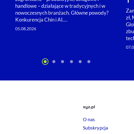
1”
handlowe – działające w tradycyjnych i w
Zam
nowoczesnych branżach. Główne powody?
zł,
Konkurencja Chin i AI.…
Glo
05.08.2026
zbu
tec
07.
xyz.pl
O nas
Subskrypcja