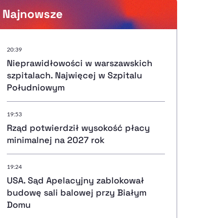
Najnowsze
Powiększenie kursora
20:39
Nieprawidłowości w warszawskich
Resetuj opcje
szpitalach. Najwięcej w Szpitalu
Południowym
Ułatwienia dostępności wspierają:
19:53
Rząd potwierdził wysokość płacy
minimalnej na 2027 rok
, otwiera się w nowym ok
Sprawdź, jak i dlaczego zwiększamy dostępność
19:24
USA. Sąd Apelacyjny zablokował
, otwiera się w nowym oknie
Zgłoś problem
Deklaracja dostępności
, otwiera się w nowy
budowę sali balowej przy Białym
Domu