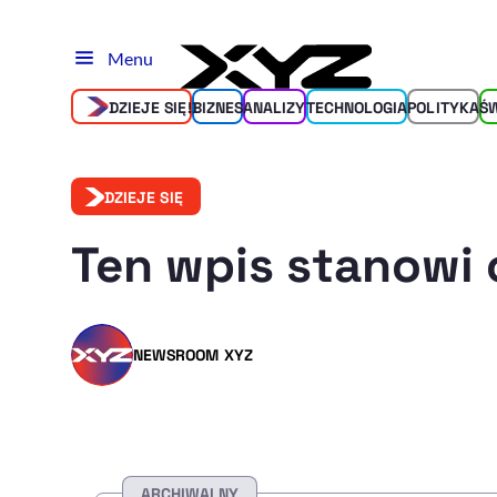
Menu
DZIEJE SIĘ!
BIZNES
ANALIZY
TECHNOLOGIA
POLITYKA
Ś
DZIEJE SIĘ
Ten wpis stanowi 
NEWSROOM XYZ
ARCHIWALNY