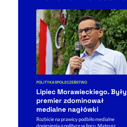
POLITYKA
SPOŁECZEŃSTWO
Kategorie artykułu:
Lipiec Morawieckiego. Były
premier zdominował
medialne nagłówki
Rozbicie na prawicy podbiło medialne
doniesienia o polityce w lipcu. Mateusz