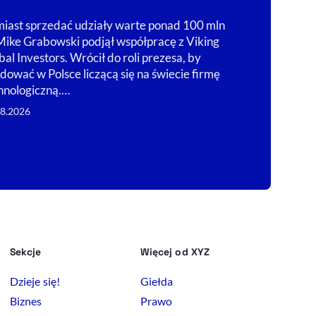
giełdowej gru
iast sprzedać udziały warte ponad 100 mln
rozczarowały 
 Mike Grabowski podjął współpracę z Viking
mln zł, większ
bal Investors. Wrócił do roli prezesa, by
miesięcy uru
dować w Polsce liczącą się na świecie firmę
07.08.2026
hnologiczną.…
08.2026
Sekcje
Więcej od XYZ
Dzieje się!
Giełda
Biznes
Prawo