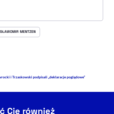
SŁAWOMIR MENTZEN
rze
 Facebooku
ij przez e-mail
rocki i Trzaskowski podpisali „deklaracje poglądowe”
ć Cię również